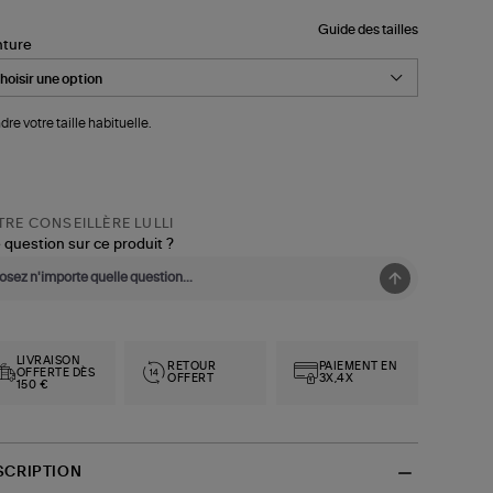
Guide des tailles
nture
dre votre taille habituelle.
RE CONSEILLÈRE LULLI
 question sur ce produit ?
LIVRAISON
RETOUR
PAIEMENT EN
OFFERTE DÈS
OFFERT
3X,4X
150 €
SCRIPTION