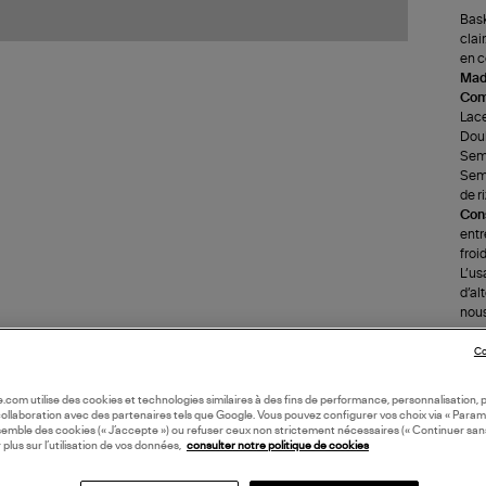
Bask
clai
en c
Made
Com
Lace
Doub
Seme
Seme
de ri
Cons
entr
froi
L’us
d’al
nous
spra
Plus
Co
part
soup
oile.com utilise des cookies et technologies similaires à des fins de performance, personnalisation, p
déve
collaboration avec des partenaires tels que Google. Vous pouvez configurer vos choix via « Param
appo
semble des cookies (« J’accepte ») ou refuser ceux non strictement nécessaires (« Continuer san
 plus sur l’utilisation de vos données,
consulter notre politique de cookies
mail
(re