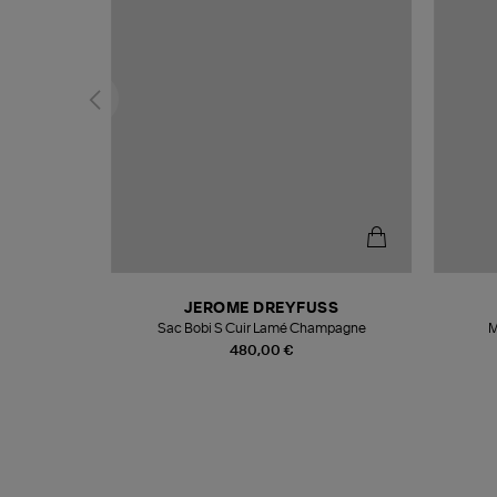
N
JEROME DREYFUSS
te
Sac Bobi S Cuir Lamé Champagne
M
480,00 €