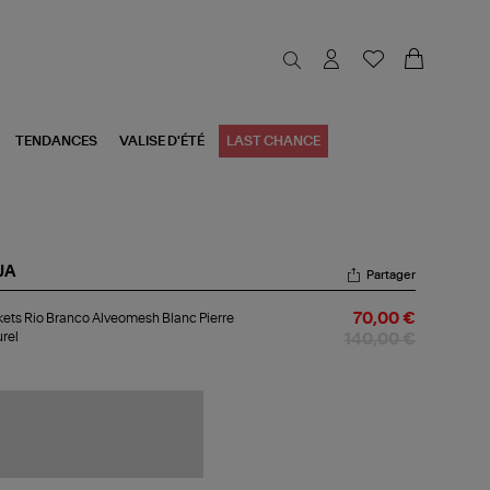
TENDANCES
VALISE D'ÉTÉ
LAST CHANCE
JA
Partager
kets
ets Rio Branco Alveomesh Blanc Pierre
70,00 €
rel
anco
140,00 €
veomesh
nc
rre
urel