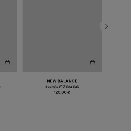
NEW BALANCE
e
Baskets 740 Sea Salt
Veste
120,00 €