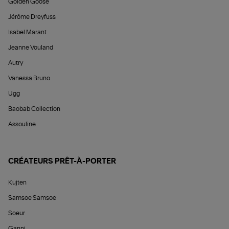
Golden Goose
Jérôme Dreyfuss
Isabel Marant
Jeanne Vouland
Autry
Vanessa Bruno
Ugg
Baobab Collection
Assouline
CRÉATEURS PRÊT-À-PORTER
Kujten
Samsoe Samsoe
Soeur
Ganni