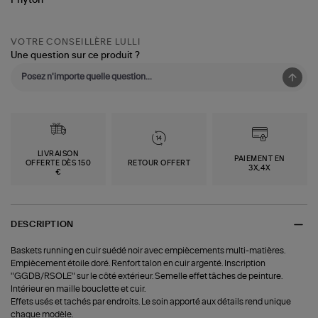
VOTRE CONSEILLÈRE LULLI
Une question sur ce produit ?
LIVRAISON
PAIEMENT EN
OFFERTE DÈS 150
RETOUR OFFERT
3X,4X
€
DESCRIPTION
Baskets running en cuir suédé noir avec empiècements multi-matières.
Empiècement étoile doré. Renfort talon en cuir argenté. Inscription
"GGDB/RSOLE" sur le côté extérieur. Semelle effet tâches de peinture.
Intérieur en maille bouclette et cuir.
Effets usés et tachés par endroits. Le soin apporté aux détails rend unique
chaque modèle.