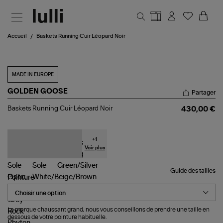
Aller au contenu principal
Accueil
Baskets Running Cuir Léopard Noir
MADE IN EUROPE
GOLDEN GOOSE
Partager
Baskets
Baskets Running Cuir Léopard Noir
430,00 €
Running
Cuir
Léopard
Noir
+
1
Voir plus
Guide des tailles
Pointure
La marque chaussant grand, nous vous conseillons de prendre une taille en
dessous de votre pointure habituelle.