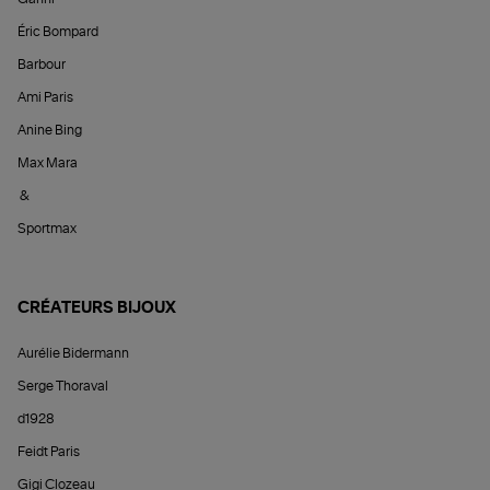
Éric Bompard
Barbour
Ami Paris
Anine Bing
Max Mara
&
Sportmax
CRÉATEURS BIJOUX
Aurélie Bidermann
Serge Thoraval
d1928
Feidt Paris
Gigi Clozeau