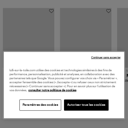
Continuer sans accepter
lulli-sur-la-toile.com utilise des cookies et technologies similaires à des fins de
NOUVELLE COLLECTION
N
performance, personnalisation, publicité et analyses, en collaboration avec des
JEROME DREYFUSS
TORAL
partenaires tels que Google. Vous pouvez configurer vos choix via « Paramétrer »,
Sac Bobi S Cuir Lamé
Mocassins Killian Sport
Veste
accepter l’ensemble des cookies (« J’accepte ») ou refuser ceux non strictement
Champagne
Mousse
480,00 €
189,00 €
nécessaires (« Continuer sans accepter »). Pour en savoir plus sur l’utilisation de
vos données,
consulter notre politique de cookies
Paramètres des cookies
Autoriser tous les cookies