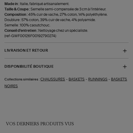
Made in :
Italie, fabriqué artisanalement.
Taille & Coupe :
Semelle semi-compensée de 3 cm à l'intérieur.
Composition :
45% cuir de vache, 27% coton, 14% polyéthylène.
Doublure : 57% coton, 39% cuir de vache, 4% polyamide.
Semelle : 100% caoutchouc.
Conseil d'entretien :
Nettoyage chez un spécialiste.
(ref-GWF00126F00192790274)
LIVRAISON ET RETOUR
DISPONIBILITÉ BOUTIQUE
-
-
-
CHAUSSURES
BASKETS
RUNNINGS
BASKETS
Collections similaires :
NOIRES
VOS DERNIERS PRODUITS VUS