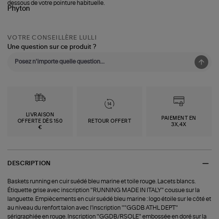
dessous de votre pointure habituelle.
VOTRE CONSEILLÈRE LULLI
Une question sur ce produit ?
LIVRAISON
PAIEMENT EN
OFFERTE DÈS 150
RETOUR OFFERT
3X,4X
€
DESCRIPTION
Baskets running en cuir suédé bleu marine et toile rouge. Lacets blancs.
Étiquette grise avec inscription "RUNNING MADE IN ITALY" cousue sur la
languette. Empiècements en cuir suédé bleu marine : logo étoile sur le côté et
au niveau du renfort talon avec l'inscription ""GGDB ATHL DEPT"
sérigraphiée en rouge. Inscription "GGDB/RSOLE" embossée en doré sur la