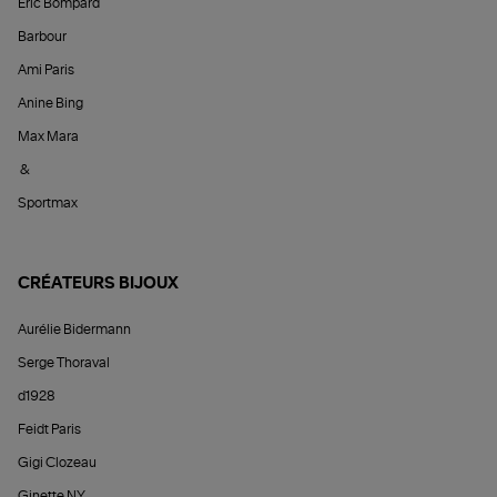
Éric Bompard
Barbour
Ami Paris
Anine Bing
Max Mara
&
Sportmax
CRÉATEURS BIJOUX
Aurélie Bidermann
Serge Thoraval
d1928
Feidt Paris
Gigi Clozeau
Ginette NY