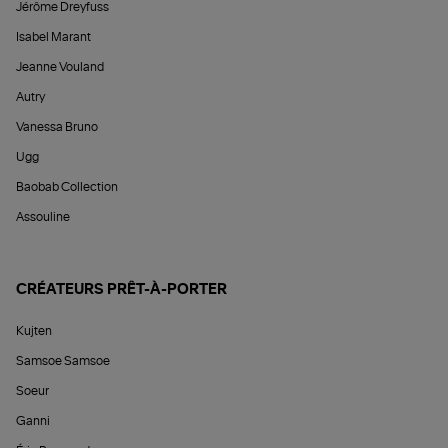
Jérôme Dreyfuss
Isabel Marant
Jeanne Vouland
Autry
Vanessa Bruno
Ugg
Baobab Collection
Assouline
CRÉATEURS PRÊT-À-PORTER
Kujten
Samsoe Samsoe
Soeur
Ganni