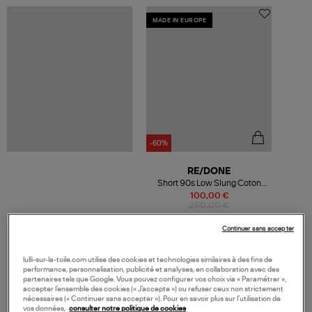
MADE IN EUROPE
-60%
RE/DONE
Short 90s Low Slung Coton
Gris
100,00 €
250,00 €
Continuer sans accepter
lulli-sur-la-toile.com utilise des cookies et technologies similaires à des fins de
VOS DERNIERS PRODUITS VUS
performance, personnalisation, publicité et analyses, en collaboration avec des
partenaires tels que Google. Vous pouvez configurer vos choix via « Paramétrer »,
accepter l’ensemble des cookies (« J’accepte ») ou refuser ceux non strictement
nécessaires (« Continuer sans accepter »). Pour en savoir plus sur l’utilisation de
vos données,
consulter notre politique de cookies