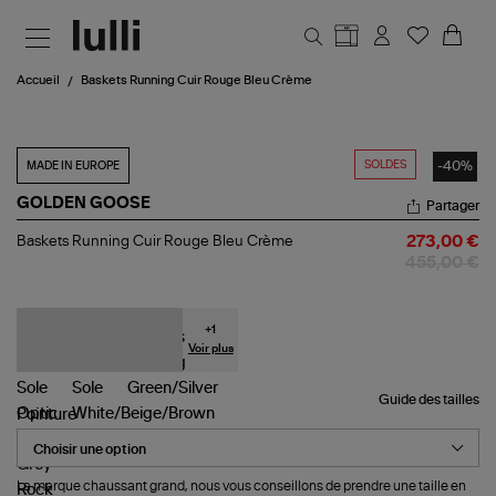
Aller au contenu principal
Accueil
Baskets Running Cuir Rouge Bleu Crème
SOLDES
-40%
MADE IN EUROPE
GOLDEN GOOSE
Partager
Baskets
Baskets Running Cuir Rouge Bleu Crème
273,00 €
Running
455,00 €
Cuir
Rouge
Bleu
Crème
+
1
Voir plus
Guide des tailles
Pointure
La marque chaussant grand, nous vous conseillons de prendre une taille en