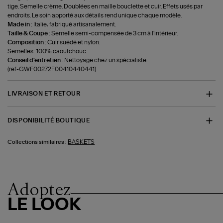
tige. Semelle crème. Doublées en maille bouclette et cuir. Effets usés par
endroits. Le soin apporté aux détails rend unique chaque modèle.
Made in :
Italie, fabriqué artisanalement.
Taille & Coupe :
Semelle semi-compensée de 3 cm à l'intérieur.
Composition :
Cuir suédé et nylon.
Semelles : 100% caoutchouc.
Conseil d'entretien :
Nettoyage chez un spécialiste.
(ref-GWF00272F00410440441)
LIVRAISON ET RETOUR
DISPONIBILITÉ BOUTIQUE
BASKETS
Collections similaires :
Adoptez
LE LOOK