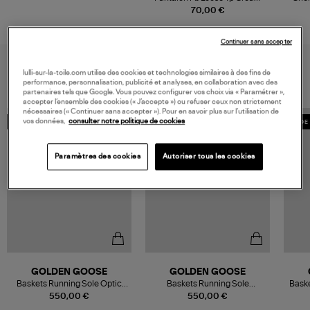
White/Better Scarlet
70,00 €
Continuer sans accepter
VOUS AIMEREZ AUSSI
lulli-sur-la-toile.com utilise des cookies et technologies similaires à des fins de
performance, personnalisation, publicité et analyses, en collaboration avec des
partenaires tels que Google. Vous pouvez configurer vos choix via « Paramétrer »,
accepter l’ensemble des cookies (« J’accepte ») ou refuser ceux non strictement
nécessaires (« Continuer sans accepter »). Pour en savoir plus sur l’utilisation de
vos données,
consulter notre politique de cookies
MADE IN EUROPE
MADE IN EUROPE
MADE 
Paramètres des cookies
Autoriser tous les cookies
GOLDEN GOOSE
GOLDEN GOOSE
Baskets Running Sole Optic
Baskets Running Sole
Bask
White/Grey/Red
White/Beige/Brown
550,00 €
550,00 €