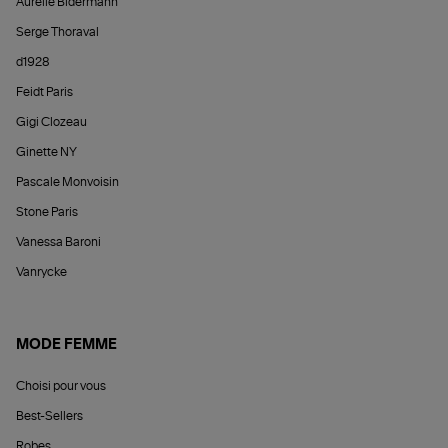
Aurélie Bidermann
Serge Thoraval
d1928
Feidt Paris
Gigi Clozeau
Ginette NY
Pascale Monvoisin
Stone Paris
Vanessa Baroni
Vanrycke
MODE FEMME
Choisi pour vous
Best-Sellers
Robes