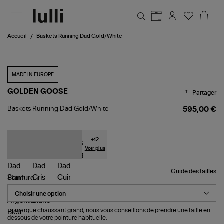
Aller au contenu principal
Accueil
Baskets Running Dad Gold/White
MADE IN EUROPE
GOLDEN GOOSE
Partager
Baskets
Baskets Running Dad Gold/White
595,00 €
Running
Dad
Gold/White
+
12
Voir plus
Guide des tailles
Pointure
La marque chaussant grand, nous vous conseillons de prendre une taille en
dessous de votre pointure habituelle.