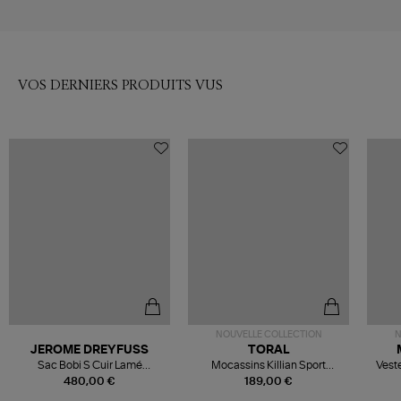
VOS DERNIERS PRODUITS VUS
NOUVELLE COLLECTION
N
JEROME DREYFUSS
TORAL
Sac Bobi S Cuir Lamé
Mocassins Killian Sport
Veste
Champagne
Mousse
480,00 €
189,00 €