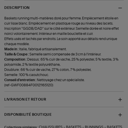
DESCRIPTION
Baskets running multi-matières doré pour femme. Empiècement étoile en
cuir lisse blanc. Empiècement en plastique rouge au niveau des lacets.
Inscription "GGDB/DAD" sur le côté extérieur. Semelle dorée et noire effet
noirci volontairement. Intérieur en maille bouclette et cuir.
Effets usés et tachés par endroits. Le soin apporté aux détails rend unique
chaque modèle.
Made in :
Italie, fabriqué artisanalement.
Taille & Coupe :
Semelle semi compensée de 3 cm à l'intérieur.
Composition :
Dessus : 65 % cuir de vache, 25 % polyester, 5 % textile, 3 %
polyamide, 2 % textile polyuréthane,
Doublure : 66 % cuir de vache, 27 % coton, 7 % polyester,
Semelle : 100 % caoutchouc.
Conseil d'entretien :
Nettoyage chez un spécialiste.
(ref-GWF00884F00121165120)
LIVRAISON ET RETOUR
DISPONIBILITÉ BOUTIQUE
-
-
-
CHAUSSURES
BASKETS
RUNNINGS
BASKETS
Collections similaires :