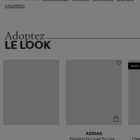
COLOREES
Adoptez
LE LOOK
MADE 
ADIDAS
Pantalon Fb Loose Tp Cream
Chem