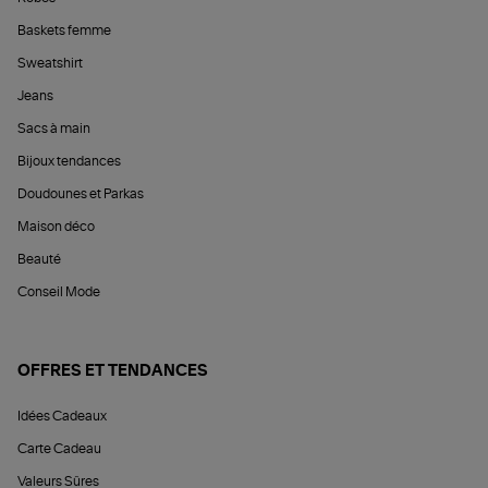
Baskets femme
Sweatshirt
Jeans
Sacs à main
Bijoux tendances
Doudounes et Parkas
Maison déco
Beauté
Conseil Mode
OFFRES ET TENDANCES
Idées Cadeaux
Carte Cadeau
Valeurs Sûres