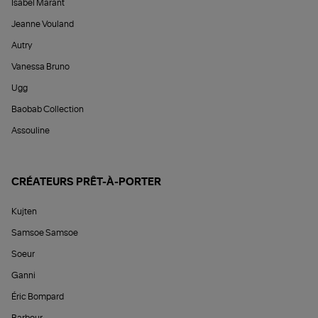
Isabel Marant
Jeanne Vouland
Autry
Vanessa Bruno
Ugg
Baobab Collection
Assouline
CRÉATEURS PRÊT-À-PORTER
Kujten
Samsoe Samsoe
Soeur
Ganni
Éric Bompard
Barbour