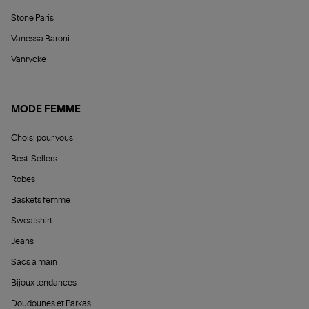
Stone Paris
Vanessa Baroni
Vanrycke
MODE FEMME
Choisi pour vous
Best-Sellers
Robes
Baskets femme
Sweatshirt
Jeans
Sacs à main
Bijoux tendances
Doudounes et Parkas