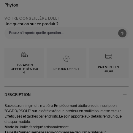
VOTRE CONSEILLÈRE LULLI
Une question sur ce produit ?
LIVRAISON
PAIEMENT EN
OFFERTE DÈS 150
RETOUR OFFERT
3X,4X
€
DESCRIPTION
Baskets running multi matière. Empiècement étoile en cuir. Inscription
"GGDB/RSOLE" sur le côté extérieur. Intérieur en maille bouclette et cuir.
Effets usés et tachés par endroits. Le soin apporté aux détails rend unique
chaque modèle.
Made in :
Italie, fabriqué artisanalement.
Taille & Coupe :
Semelle semi-compensée de 3 cm à l'intérieur.