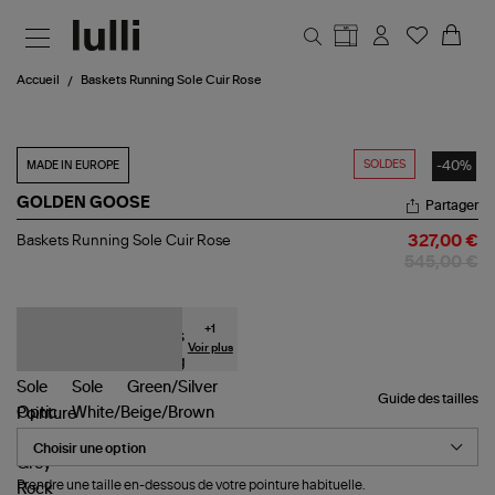
Aller au contenu principal
Accueil
Baskets Running Sole Cuir Rose
SOLDES
-40%
MADE IN EUROPE
GOLDEN GOOSE
Partager
Baskets
Baskets Running Sole Cuir Rose
327,00 €
Running
545,00 €
Sole
Cuir
Rose
+
1
Voir plus
Guide des tailles
Pointure
Prendre une taille en-dessous de votre pointure habituelle.