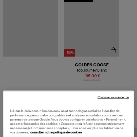
-50%
GOLDEN GOOSE
Top Journey Blanc
195,00 €
390,00 €
Continuer sans accepter
VOS DERNIERS PRODUITS VUS
lulli-sur-la-toile.com utilise des cookies et technologies similaires à des fins de
performance, personnalisation, publicité et analyses, en collaboration avec des
partenaires tels que Google. Vous pouvez configurer vos choix via « Paramétrer »,
accepter l’ensemble des cookies (« J’accepte ») ou refuser ceux non strictement
nécessaires (« Continuer sans accepter »). Pour en savoir plus sur l’utilisation de
vos données,
consulter notre politique de cookies