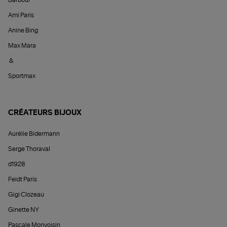
Ami Paris
Anine Bing
Max Mara
&
Sportmax
CRÉATEURS BIJOUX
Aurélie Bidermann
Serge Thoraval
d1928
Feidt Paris
Gigi Clozeau
Ginette NY
Pascale Monvoisin