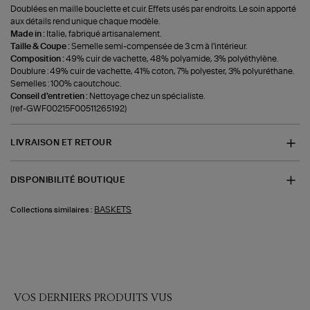
Doublées en maille bouclette et cuir. Effets usés par endroits. Le soin apporté
aux détails rend unique chaque modèle.
Made in :
Italie, fabriqué artisanalement.
Taille & Coupe :
Semelle semi-compensée de 3 cm à l'intérieur.
Composition :
49% cuir de vachette, 48% polyamide, 3% polyéthylène.
Doublure : 49% cuir de vachette, 41% coton, 7% polyester, 3% polyuréthane.
Semelles : 100% caoutchouc.
Conseil d'entretien :
Nettoyage chez un spécialiste.
(ref-GWF00215F00511265192)
LIVRAISON ET RETOUR
DISPONIBILITÉ BOUTIQUE
BASKETS
Collections similaires :
VOS DERNIERS PRODUITS VUS