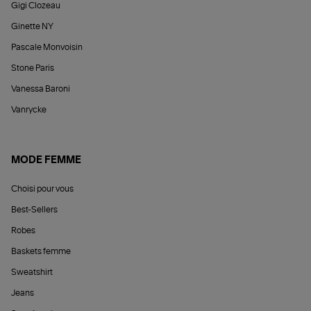
Gigi Clozeau
Ginette NY
Pascale Monvoisin
Stone Paris
Vanessa Baroni
Vanrycke
MODE FEMME
Choisi pour vous
Best-Sellers
Robes
Baskets femme
Sweatshirt
Jeans