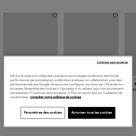
Continuer sans accepter
lulli-sur-la-toile.com utilise des cookies et technologies similaires à des fins de
NOUVELLE COLLECTION
N
performance, personnalisation, publicité et analyses, en collaboration avec des
JEROME DREYFUSS
TORAL
partenaires tels que Google. Vous pouvez configurer vos choix via « Paramétrer »,
accepter l’ensemble des cookies (« J’accepte ») ou refuser ceux non strictement
Sac Bobi S Cuir Lamé
Mocassins Killian Sport
Veste
nécessaires (« Continuer sans accepter »). Pour en savoir plus sur l’utilisation de
Champagne
Mousse
480,00 €
189,00 €
vos données,
consulter notre politique de cookies
Paramètres des cookies
Autoriser tous les cookies