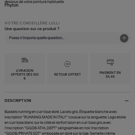
dessous de votre pointure habituelle.
VOTRE CONSEILLÈRE LULLI
Une question sur ce produit ?
LIVRAISON
PAIEMENT EN
OFFERTE DÈS 150
RETOUR OFFERT
3X,4X
€
DESCRIPTION
Baskets running en cuir lisse doré. Lacets gris. Étiquette blanche avec
inscription "RUNNING MADE IN ITALY" cousue sur la languette. Logo étoile
en cuir lisse blanc sur le côté et renfort talon en cuir lisse gris avec
l'inscription "GGDB ATHL DEPT" sérigraphiée en noir. Inscription
"GGDB/PRIVATE EDT" embossée en doré sur la tige. Semelle crème.