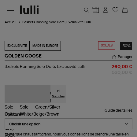
Aller au contenu principal
Accueil
Baskets Running Sole Doré, Exclusivité Lulli
SOLDES
-50%
EXCLUSIVITÉ
MADE IN EUROPE
GOLDEN GOOSE
Partager
Baskets
Baskets Running Sole Doré, Exclusivité Lulli
260,00 €
Running
520,00 €
Sole
Doré,
Exclusivité
Lulli
+
1
Voir plus
Guide des tailles
Pointure
La marque chaussant grand, nous vous conseillons de prendre une taille en