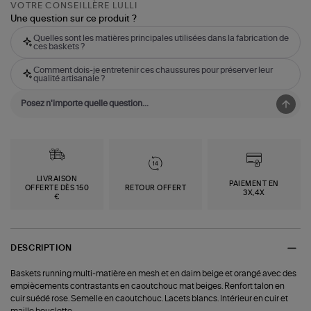
VOTRE CONSEILLÈRE LULLI
Une question sur ce produit ?
Quelles sont les matières principales utilisées dans la fabrication de
ces baskets ?
Comment dois-je entretenir ces chaussures pour préserver leur
qualité artisanale ?
LIVRAISON
PAIEMENT EN
OFFERTE DÈS 150
RETOUR OFFERT
3X,4X
€
DESCRIPTION
Baskets running multi-matière en mesh et en daim beige et orangé avec des
empiècements contrastants en caoutchouc mat beiges. Renfort talon en
cuir suédé rose. Semelle en caoutchouc. Lacets blancs. Intérieur en cuir et
maille bouclette.