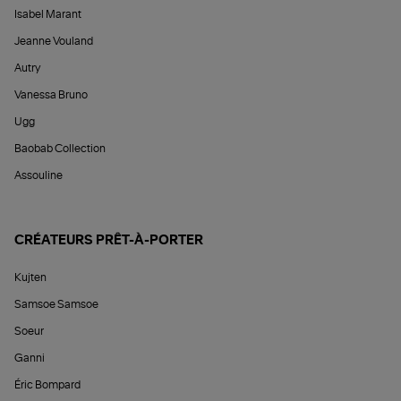
Isabel Marant
Jeanne Vouland
Autry
Vanessa Bruno
Ugg
Baobab Collection
Assouline
CRÉATEURS PRÊT-À-PORTER
Kujten
Samsoe Samsoe
Soeur
Ganni
Éric Bompard