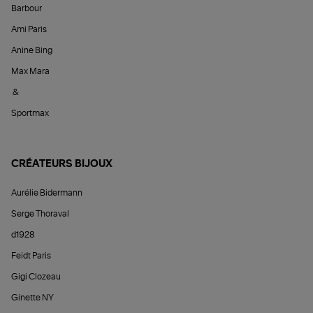
Barbour
Ami Paris
Anine Bing
Max Mara
&
Sportmax
CRÉATEURS BIJOUX
Aurélie Bidermann
Serge Thoraval
d1928
Feidt Paris
Gigi Clozeau
Ginette NY