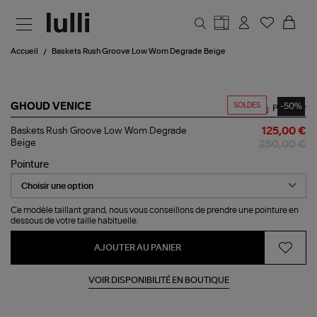
Aller au contenu principal
Accueil
Baskets Rush Groove Low Wom Degrade Beige
SOLDES
-50%
GHOUD VENICE
Partager
Baskets
Baskets Rush Groove Low Wom Degrade
125,00 €
Rush
Beige
250,00 €
Groove
Low
Pointure
Wom
Degrade
Beige
Ce modèle taillant grand, nous vous conseillons de prendre une pointure en
dessous de votre taille habituelle.
AJOUTER AU PANIER
VOIR DISPONIBILITÉ EN BOUTIQUE