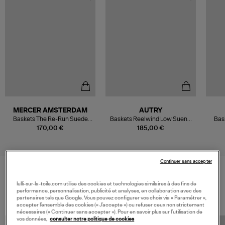
MERCER AMSTERDAM
AUTRY
Baskets The Re-Run Suede
Baskets Reelwind Low Suenyl
Bas
Light Sand
Lam Ecru Platinium
Whit
170,00 €
185,00 €
Continuer sans accepter
VOS DERNIERS PRODUITS VUS
lulli-sur-la-toile.com utilise des cookies et technologies similaires à des fins de
performance, personnalisation, publicité et analyses, en collaboration avec des
partenaires tels que Google. Vous pouvez configurer vos choix via « Paramétrer »,
accepter l’ensemble des cookies (« J’accepte ») ou refuser ceux non strictement
nécessaires (« Continuer sans accepter »). Pour en savoir plus sur l’utilisation de
vos données,
consulter notre politique de cookies