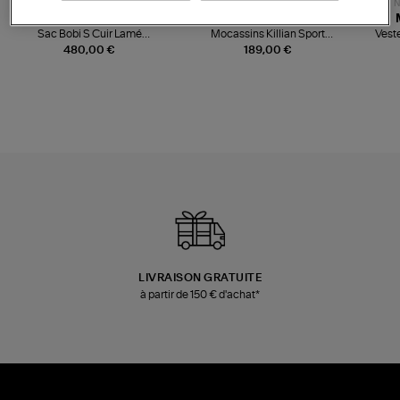
NOUVELLE COLLECTION
N
JEROME DREYFUSS
TORAL
Sac Bobi S Cuir Lamé
Mocassins Killian Sport
Veste
Champagne
Mousse
480,00 €
189,00 €
LIVRAISON GRATUITE
à partir de 150 € d'achat*