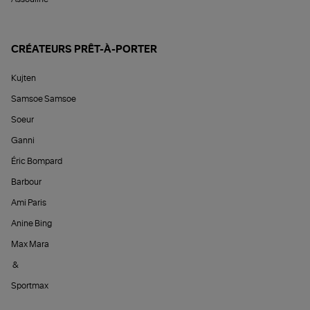
CRÉATEURS PRÊT-À-PORTER
Kujten
Samsoe Samsoe
Soeur
Ganni
Éric Bompard
Barbour
Ami Paris
Anine Bing
Max Mara
&
Sportmax