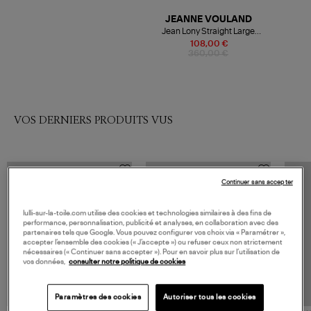
JEANNE VOULAND
Jean Lony Straight Large
Denim Strass Bleu
108,00 €
360,00 €
VOS DERNIERS PRODUITS VUS
Continuer sans accepter
lulli-sur-la-toile.com utilise des cookies et technologies similaires à des fins de
performance, personnalisation, publicité et analyses, en collaboration avec des
partenaires tels que Google. Vous pouvez configurer vos choix via « Paramétrer »,
accepter l’ensemble des cookies (« J’accepte ») ou refuser ceux non strictement
nécessaires (« Continuer sans accepter »). Pour en savoir plus sur l’utilisation de
vos données,
consulter notre politique de cookies
Paramètres des cookies
Autoriser tous les cookies