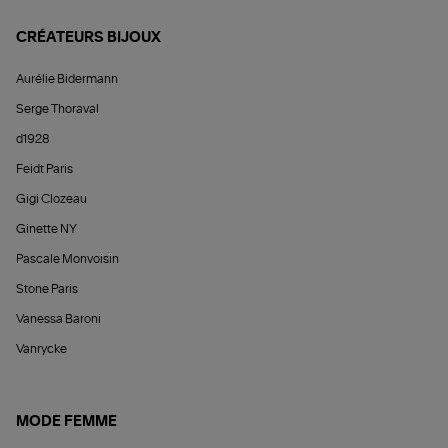
CRÉATEURS BIJOUX
Aurélie Bidermann
Serge Thoraval
d1928
Feidt Paris
Gigi Clozeau
Ginette NY
Pascale Monvoisin
Stone Paris
Vanessa Baroni
Vanrycke
MODE FEMME