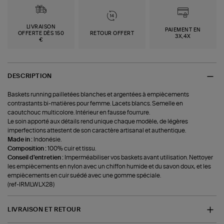
LIVRAISON
PAIEMENT EN
OFFERTE DÈS 150
RETOUR OFFERT
3X,4X
€
DESCRIPTION
Baskets running pailletées blanches et argentées à empiècements
contrastants bi-matières pour femme. Lacets blancs. Semelle en
caoutchouc multicolore. Intérieur en fausse fourrure.
Le soin apporté aux détails rend unique chaque modèle, de légères
imperfections attestent de son caractère artisanal et authentique.
Made in :
Indonésie.
Composition :
100% cuir et tissu.
Conseil d'entretien :
Imperméabiliser vos baskets avant utilisation. Nettoyer
les empiècements en nylon avec un chiffon humide et du savon doux, et les
empiècements en cuir suédé avec une gomme spéciale.
(ref-IRMLWLX28)
LIVRAISON ET RETOUR