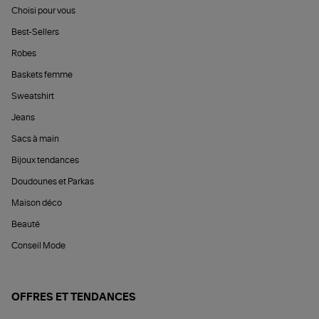
Choisi pour vous
Best-Sellers
Robes
Baskets femme
Sweatshirt
Jeans
Sacs à main
Bijoux tendances
Doudounes et Parkas
Maison déco
Beauté
Conseil Mode
OFFRES ET TENDANCES