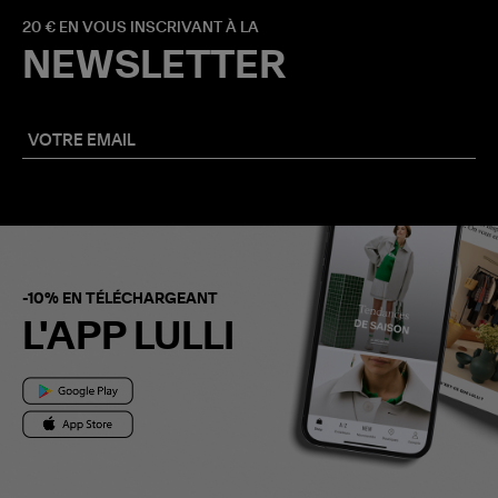
20 € EN VOUS INSCRIVANT À LA
NEWSLETTER
-10% EN TÉLÉCHARGEANT
L'APP LULLI