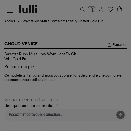
Aller au contenu principal
Accueil
Baskets Rush Multi Low Wom Leat Py Glt Wht Gold Fur
GHOUD VENICE
Partager
Baskets
Baskets Rush Multi Low Wom Leat Py Glt
Rush
Wht Gold Fur
Multi
Pointure
unique
Low
Wom
Ce modèle taillant grand, nous vous conseillons de prendre une pointure en
Leat
dessous de votre taille habituelle.
Py
Glt
Wht
Gold
Fur
VOTRE CONSEILLÈRE LULLI
Une question sur ce produit ?