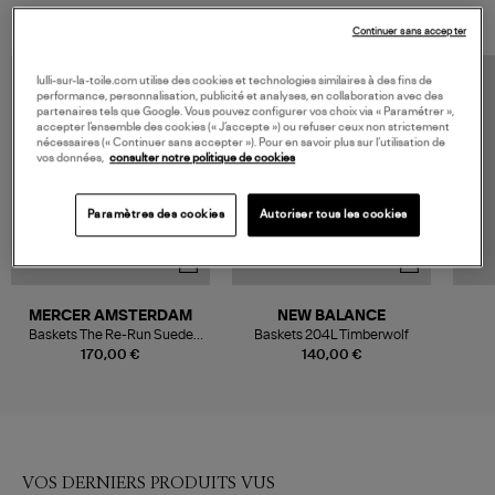
Continuer sans accepter
lulli-sur-la-toile.com utilise des cookies et technologies similaires à des fins de
performance, personnalisation, publicité et analyses, en collaboration avec des
partenaires tels que Google. Vous pouvez configurer vos choix via « Paramétrer »,
accepter l’ensemble des cookies (« J’accepte ») ou refuser ceux non strictement
nécessaires (« Continuer sans accepter »). Pour en savoir plus sur l’utilisation de
vos données,
consulter notre politique de cookies
Paramètres des cookies
Autoriser tous les cookies
MERCER AMSTERDAM
NEW BALANCE
Baskets The Re-Run Suede
Baskets 204L Timberwolf
Light Sand
170,00 €
140,00 €
VOS DERNIERS PRODUITS VUS