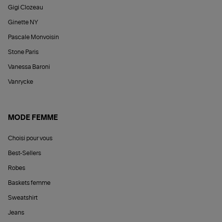
Gigi Clozeau
Ginette NY
Pascale Monvoisin
Stone Paris
Vanessa Baroni
Vanrycke
MODE FEMME
Choisi pour vous
Best-Sellers
Robes
Baskets femme
Sweatshirt
Jeans