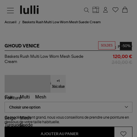
Aller au contenu principal
Accueil
Baskets Rush Multi Low Wom Mesh Suede Cream
SOLDES
-50%
GHOUD VENICE
Partager
Baskets
Baskets Rush Multi Low Wom Mesh Suede
120,00 €
Rush
Cream
240,00 €
Multi
Low
Wom
Mesh
+
1
Suede
Voir plus
Cream
Pointure
Ce modèle taillant grand, nous vous conseillons de prendre une pointure en
dessous de votre taille habituelle.
AJOUTER AU PANIER