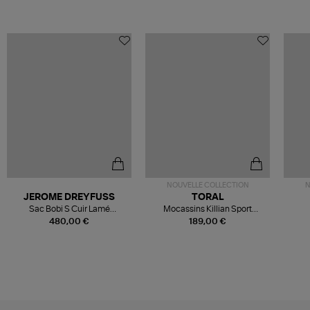
NOUVELLE COLLECTION
N
JEROME DREYFUSS
TORAL
Sac Bobi S Cuir Lamé
Mocassins Killian Sport
Champagne
Mousse
480,00 €
189,00 €