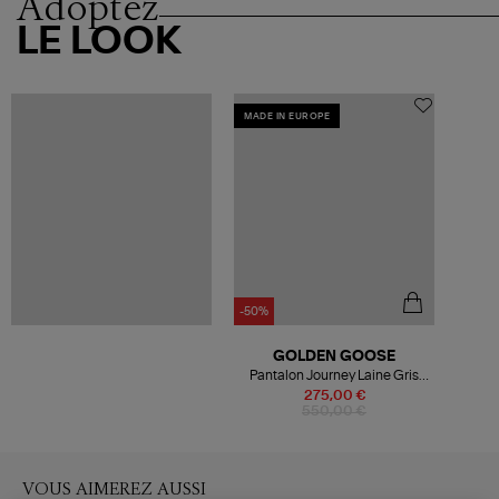
Adoptez
LE LOOK
MADE IN EUROPE
-50%
GOLDEN GOOSE
Pantalon Journey Laine Gris
Blanc
275,00 €
550,00 €
VOUS AIMEREZ AUSSI