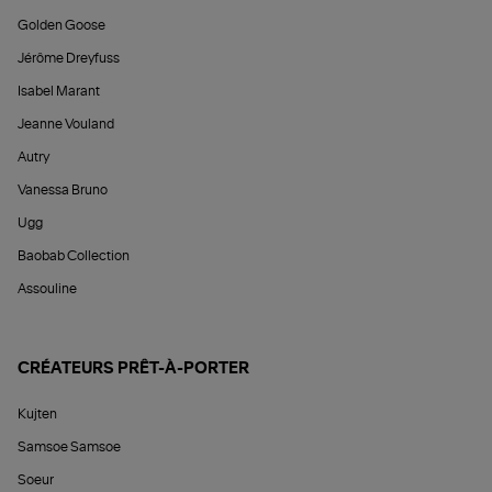
Golden Goose
Jérôme Dreyfuss
Isabel Marant
Jeanne Vouland
Autry
Vanessa Bruno
Ugg
Baobab Collection
Assouline
CRÉATEURS PRÊT-À-PORTER
Kujten
Samsoe Samsoe
Soeur