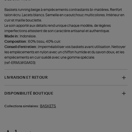
Baskets running beige à empiècements contrastants bi-matières. Renfort
talon écru. Lacets blancs. Semelle en caoutchouc multicolores. Intérieur en
cuir et maille bouclette.
Le soin apporté aux détails rend unique chaque modèle, de légères
imperfections attestent de son caractère artisanal et authentique.
Made in :
Indonésie.
Composition :
60% tissu, 40% cuir.
Conseil d'entretien :
Imperméabiliser vos baskets avant utilisation. Nettoyer
les empiècements en nylon avec un chiffon humide et du savon doux, et les
empiècements en cuir suédé avec une gomme spéciale.
(ref-ERMLWGM03)
LIVRAISON ET RETOUR
DISPONIBILITÉ BOUTIQUE
BASKETS
Collections similaires :