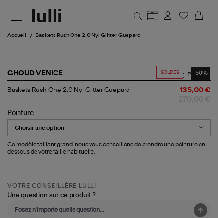
Aller au contenu principal
Accueil
Baskets Rush One 2.0 Nyl Glitter Guepard
SOLDES
-50%
GHOUD VENICE
Partager
Baskets
Baskets Rush One 2.0 Nyl Glitter Guepard
135,00 €
Rush
270,00 €
One
2.0
Pointure
Nyl
Glitter
Guepard
Ce modèle taillant grand, nous vous conseillons de prendre une pointure en
dessous de votre taille habituelle.
VOTRE CONSEILLÈRE LULLI
Une question sur ce produit ?