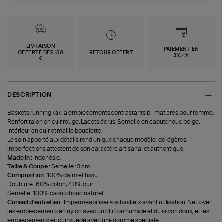
LIVRAISON
PAIEMENT EN
OFFERTE DÈS 150
RETOUR OFFERT
3X,4X
€
DESCRIPTION
Baskets running kaki à empiècements contrastants bi-matières pour femme.
Renfort talon en cuir rouge. Lacets écrus. Semelle en caoutchouc beige.
Intérieur en cuir et maille bouclette.
Le soin apporté aux détails rend unique chaque modèle, de légères
imperfections attestent de son caractère artisanal et authentique.
Made in :
Indonésie.
Taille & Coupe :
Semelle : 3 cm.
Composition :
100% daim et tissu.
Doublure : 60% coton, 40% cuir.
Semelle : 100% caoutchouc naturel.
Conseil d'entretien :
Imperméabiliser vos baskets avant utilisation. Nettoyer
les empiècements en nylon avec un chiffon humide et du savon doux, et les
empiècements en cuir suédé avec une gomme spéciale.