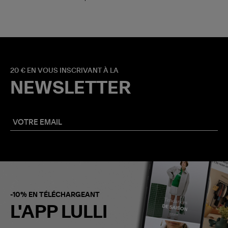
20 € EN VOUS INSCRIVANT À LA
NEWSLETTER
-10% EN TÉLÉCHARGEANT
L'APP LULLI