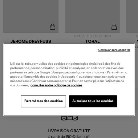
NOUVELLE COLLECTION
N
JEROME DREYFUSS
TORAL
Sac Bobi S Cuir Lamé
Mocassins Killian Sport
Veste
Continuer sans accepter
Champagne
Mousse
480,00 €
189,00 €
lulli-sur-la-toile.com utilise des cookies et technologies similaires à des fins de
performance, personnalisation, publicité et analyses, en collaboration avec des
partenaires tels que Google. Vous pouvez configurer vos choix via « Paramétrer »,
accepter l’ensemble des cookies (« J’accepte ») ou refuser ceux non strictement
nécessaires (« Continuer sans accepter »). Pour en savoir plus sur l’utilisation de
vos données,
consulter notre politique de cookies
Paramètres des cookies
Autoriser tous les cookies
LIVRAISON GRATUITE
à partir de 150 € d'achat*