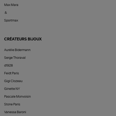
Max Mara
&
Sportmax
CRÉATEURS BIJOUX
Aurélie Bidermann
Serge Thoraval
d1928
Feidt Paris
Gigi Clozeau
Ginette NY
Pascale Monvoisin
Stone Paris
Vanessa Baroni