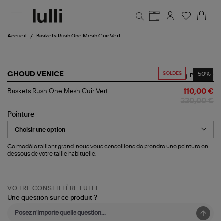
Aller au contenu principal
Accueil
Baskets Rush One Mesh Cuir Vert
SOLDES
-50%
GHOUD VENICE
Partager
Baskets
Baskets Rush One Mesh Cuir Vert
110,00 €
Rush
220,00 €
One
Mesh
Pointure
Cuir
Vert
Ce modèle taillant grand, nous vous conseillons de prendre une pointure en
dessous de votre taille habituelle.
VOTRE CONSEILLÈRE LULLI
Une question sur ce produit ?