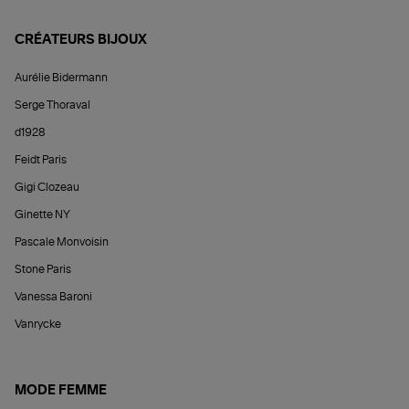
CRÉATEURS BIJOUX
Aurélie Bidermann
Serge Thoraval
d1928
Feidt Paris
Gigi Clozeau
Ginette NY
Pascale Monvoisin
Stone Paris
Vanessa Baroni
Vanrycke
MODE FEMME