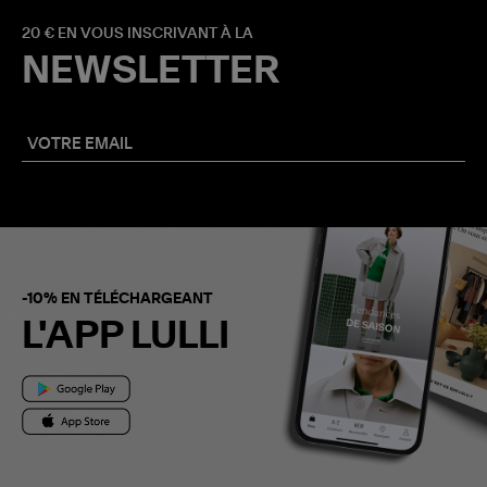
20 € EN VOUS INSCRIVANT À LA
NEWSLETTER
-10% EN TÉLÉCHARGEANT
L'APP LULLI