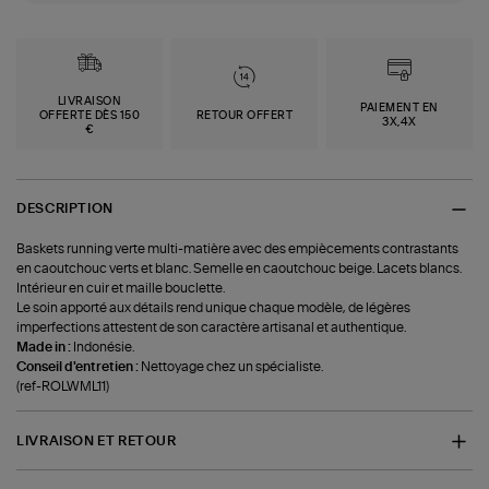
LIVRAISON
PAIEMENT EN
OFFERTE DÈS 150
RETOUR OFFERT
3X,4X
€
DESCRIPTION
Baskets running verte multi-matière avec des empiècements contrastants
en caoutchouc verts et blanc. Semelle en caoutchouc beige. Lacets blancs.
Intérieur en cuir et maille bouclette.
Le soin apporté aux détails rend unique chaque modèle, de légères
imperfections attestent de son caractère artisanal et authentique.
Made in :
Indonésie.
Conseil d'entretien :
Nettoyage chez un spécialiste.
(ref-ROLWML11)
LIVRAISON ET RETOUR