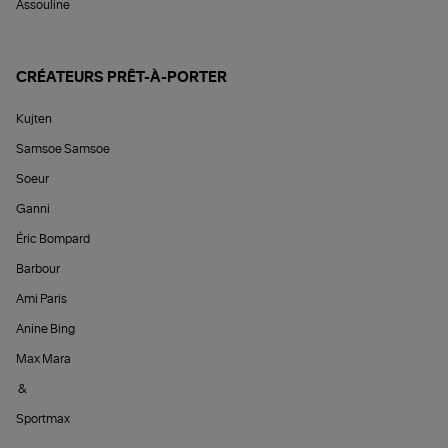
Assouline
CRÉATEURS PRÊT-À-PORTER
Kujten
Samsoe Samsoe
Soeur
Ganni
Éric Bompard
Barbour
Ami Paris
Anine Bing
Max Mara
&
Sportmax