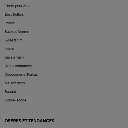
Choisi pour vous
Best-Sellers
Robes
Baskets femme
Sweatshirt
Jeans
Sacs à main
Bijoux tendances
Doudounes et Parkas
Maison déco
Beauté
Conseil Mode
OFFRES ET TENDANCES