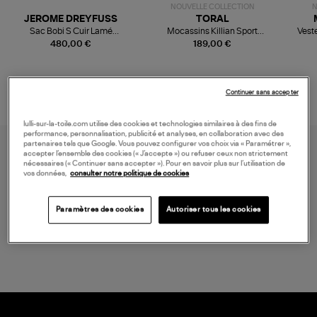
NOUVELLE COLLECTION
N
JEROME DREYFUSS
TORAL
Sac Bobi S Cuir Lamé
Mocassins Killian Sport
Veste
Champagne
Mousse
480,00 €
189,00 €
Continuer sans accepter
lulli-sur-la-toile.com utilise des cookies et technologies similaires à des fins de
performance, personnalisation, publicité et analyses, en collaboration avec des
partenaires tels que Google. Vous pouvez configurer vos choix via « Paramétrer »,
accepter l’ensemble des cookies (« J’accepte ») ou refuser ceux non strictement
nécessaires (« Continuer sans accepter »). Pour en savoir plus sur l’utilisation de
vos données,
consulter notre politique de cookies
Paramètres des cookies
Autoriser tous les cookies
LIVRAISON GRATUITE
à partir de 150 € d'achat*