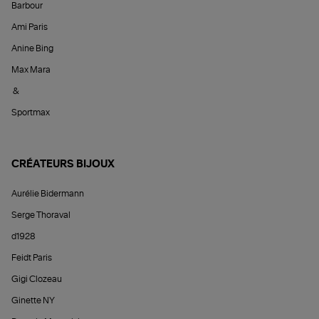
Barbour
Ami Paris
Anine Bing
Max Mara
&
Sportmax
CRÉATEURS BIJOUX
Aurélie Bidermann
Serge Thoraval
d1928
Feidt Paris
Gigi Clozeau
Ginette NY