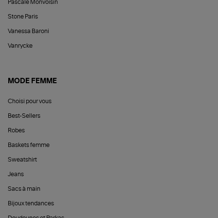
Pascale Monvoisin
Stone Paris
Vanessa Baroni
Vanrycke
MODE FEMME
Choisi pour vous
Best-Sellers
Robes
Baskets femme
Sweatshirt
Jeans
Sacs à main
Bijoux tendances
Doudounes et Parkas