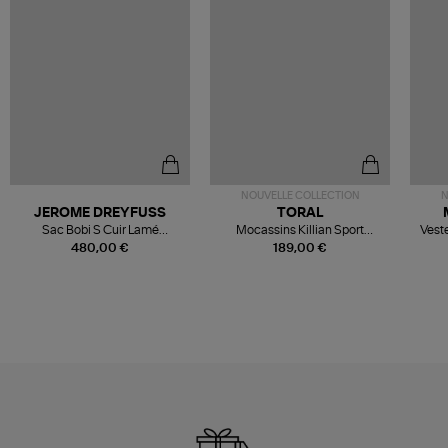
NOUVELLE COLLECTION
N
JEROME DREYFUSS
TORAL
Sac Bobi S Cuir Lamé
Mocassins Killian Sport
Veste
Champagne
Mousse
480,00 €
189,00 €