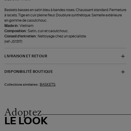
Baskets basses en satin bleu à bandes roses. Chaussant standard. Fermeture
à lacets. Tige en cuir pleine fleur. Doublure synthétique. Semelle extérieure
en gomme de caoutchouc.
Made in :
Vietnam.
Composition :
Satin, cuir et caoutchouc.
Conseil d'entretien :
Nettoyage chez un spécialiste.
(ref-JS1317)
LIVRAISON ET RETOUR
DISPONIBILITÉ BOUTIQUE
BASKETS
Collections similaires :
Adoptez
LE LOOK