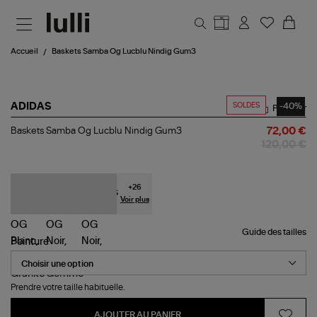
Aller au contenu principal
Accueil
Baskets Samba Og Lucblu Nindig Gum3
SOLDES
-40%
ADIDAS
Partager
Baskets
Baskets Samba Og Lucblu Nindig Gum3
72,00 €
Samba
120,00 €
Og
Lucblu
Nindig
Gum3
+
26
Voir plus
Guide des tailles
Pointure
Prendre votre taille habituelle.
AJOUTER AU PANIER