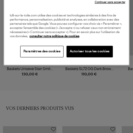
Continuer sans accepter
lulli-sur-la-toile.com utilise des cookies et technologies similaires à des fins de
performance, personnalisation, publicité et analyses, en collaboration avec des
partenaires tels que Google. Vous pouvez configurer vos choix via « Paramétrer »,
accepter l’ensemble des cookies (« J’accepte ») ou refuser ceux non strictement
nécessaires (« Continuer sans accepter »). Pour en savoir plus sur l’utilisation de
vos données,
consulter notre politique de cookies
Paramètres des cookies
Autoriser tous les cookies
ADIDAS
ADIDAS
Baskets Unisexe Stan Smith
Baskets SL72 OG Dark Brown
Ba
Lux Clowhi Cwhite Green
Off White Semi Impact Orange
130,00 €
110,00 €
VOS DERNIERS PRODUITS VUS