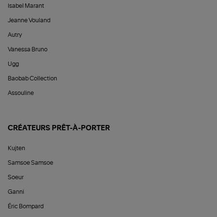
Isabel Marant
Jeanne Vouland
Autry
Vanessa Bruno
Ugg
Baobab Collection
Assouline
CRÉATEURS PRÊT-À-PORTER
Kujten
Samsoe Samsoe
Soeur
Ganni
Éric Bompard