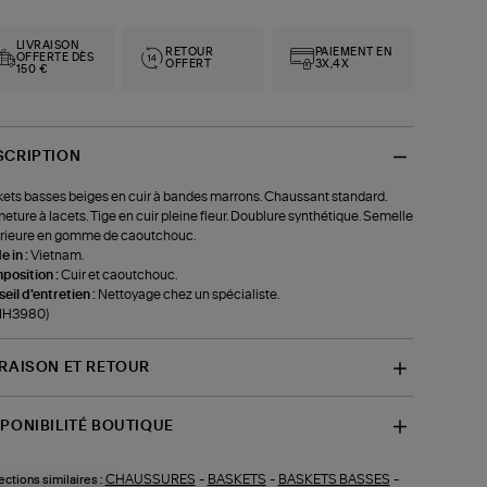
LIVRAISON
RETOUR
PAIEMENT EN
OFFERTE DÈS
OFFERT
3X,4X
150 €
SCRIPTION
ets basses beiges en cuir à bandes marrons. Chaussant standard.
eture à lacets. Tige en cuir pleine fleur. Doublure synthétique. Semelle
rieure en gomme de caoutchouc.
 in :
Vietnam.
position :
Cuir et caoutchouc.
eil d'entretien :
Nettoyage chez un spécialiste.
-IH3980)
VRAISON ET RETOUR
SPONIBILITÉ BOUTIQUE
CHAUSSURES
-
BASKETS
-
BASKETS BASSES
-
ections similaires :