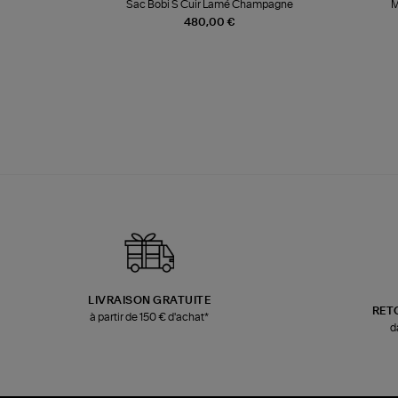
k
Sac Bobi S Cuir Lamé Champagne
M
480,00 €
LIVRAISON GRATUITE
RET
à partir de 150 € d'achat*
d