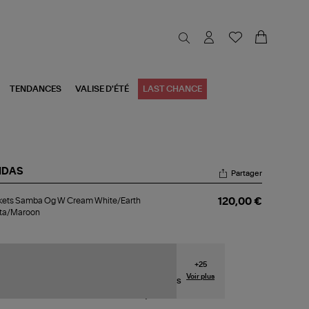
TENDANCES
VALISE D'ÉTÉ
LAST CHANCE
IDAS
Partager
kets
kets Samba Og W Cream White/Earth
120,00 €
mba
ata/Maroon
eam
te/Earth
ata/Maroon
+
25
Voir plus