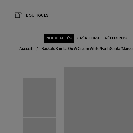
Aller au contenu principal
BOUTIQUES
NOUVEAUTÉS
CRÉATEURS
VÊTEMENTS
Accueil
Baskets Samba Og W Cream White/Earth Strata/Maroo