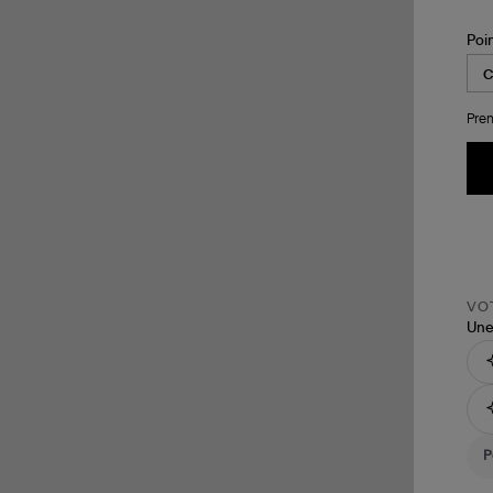
Poi
Pren
VOT
Une