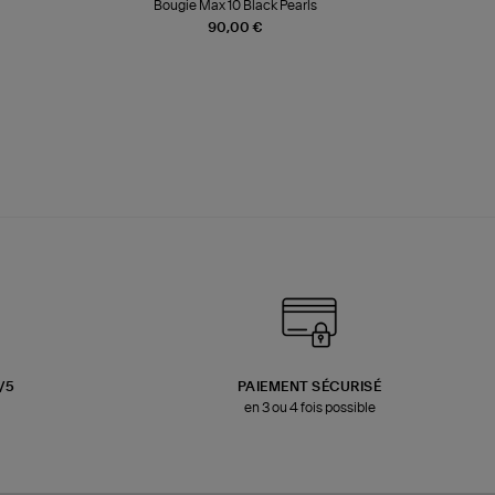
Bougie Max 10 Black Pearls
Paréo Fou
90,00 €
3/5
PAIEMENT SÉCURISÉ
en 3 ou 4 fois possible