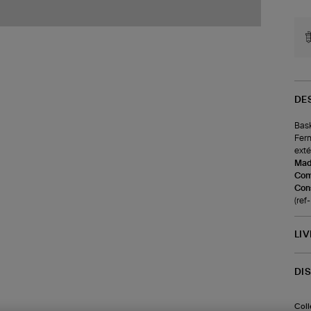
DE
Bask
Ferm
exté
Made
Com
Cons
(ref
LI
DI
Coll