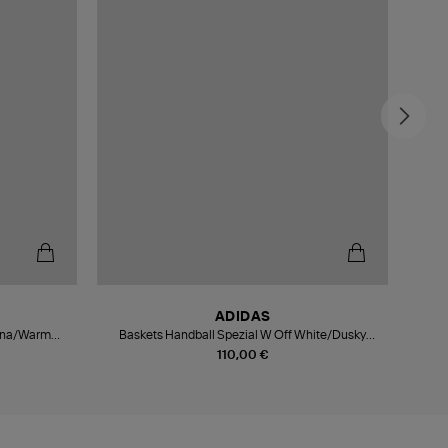
ADIDAS
mina/Warm
Baskets Handball Spezial W Off White/Dusky
Baske
Bronze/Gum 3
110,00 €