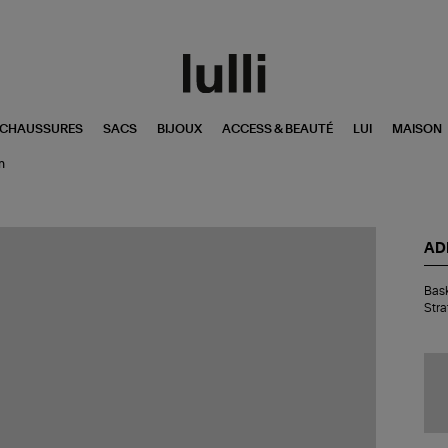
CHAUSSURES
SACS
BIJOUX
ACCESS & BEAUTÉ
LUI
MAISON
n
AD
Bas
Bas
Sa
Str
Og
W
Cr
Whi
Str