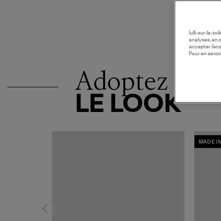
lulli-sur-la-t
analyses, en 
accepter l’en
Pour en savoir
Adoptez
LE LOOK
MADE I