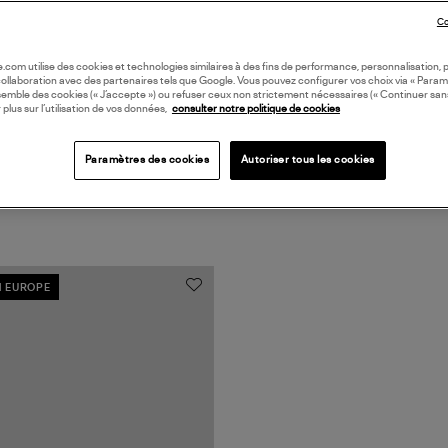
BAS
Co
oile.com utilise des cookies et technologies similaires à des fins de performance, personnalisation, p
collaboration avec des partenaires tels que Google. Vous pouvez configurer vos choix via « Param
semble des cookies (« J’accepte ») ou refuser ceux non strictement nécessaires (« Continuer san
 plus sur l’utilisation de vos données,
consulter notre politique de cookies
Paramètres des cookies
Autoriser tous les cookies
N EUROPE