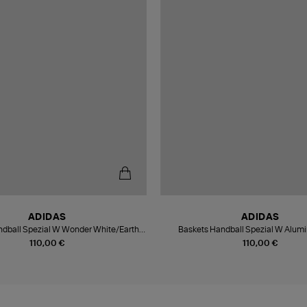
ADIDAS
ADIDAS
ndball Spezial W Wonder White/Earth
Baskets Handball Spezial W Alu
Strata/Gum 3
Clay/Ftwr White
110,00 €
110,00 €