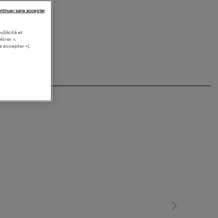
KETS COLOREES
ntinuer sans accepter
ublicité et
étrer »,
s accepter »).