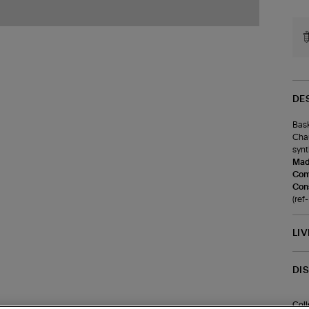
DE
Bask
Chau
synt
Made
Com
Cons
(ref
LI
DI
Coll