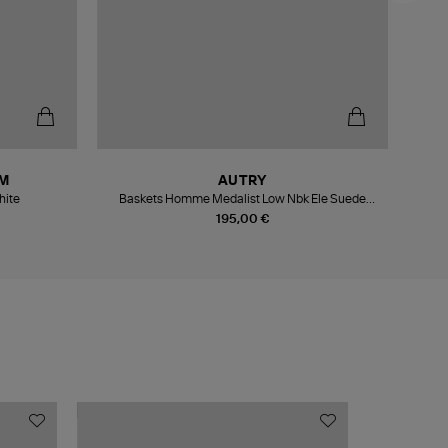
M
AUTRY
hite
Baskets Homme Medalist Low Nbk Ele Suede
Bluedep Vapor
195,00 €