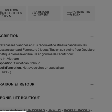
LIVRAISON
RETOUR
PAIEMENT EN
OFFERTE DÈS
OFFERT
3X,4X
150 €
SCRIPTION
ets basses blanches en cuir recouvert de strass à bandes noires.
ssant standard. Fermeture à lacets. Tige en cuir pleine fleur. Doublure
hétique. Semelle extérieure en gomme de caoutchouc.
 in :
Vietnam.
position :
Cuir et caoutchouc.
eil d'entretien :
Nettoyage chez un spécialiste.
-IH9055)
VRAISON ET RETOUR
SPONIBILITÉ BOUTIQUE
CHAUSSURES
-
BASKETS
-
BASKETS BASSES
-
ections similaires :