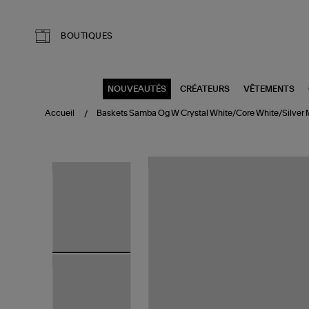
Aller au contenu principal
BOUTIQUES
NOUVEAUTÉS
CRÉATEURS
VÊTEMENTS
Accueil
Baskets Samba Og W Crystal White/Core White/Silver 