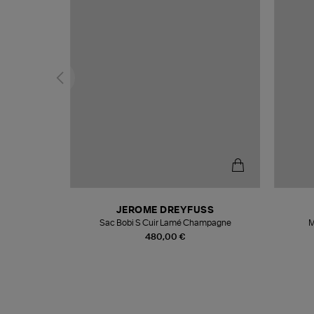
N
JEROME DREYFUSS
te
Sac Bobi S Cuir Lamé Champagne
M
480,00 €