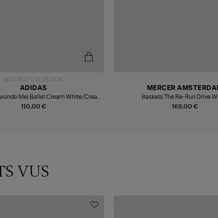
NOUVELLE COLLECTION
ADIDAS
MERCER AMSTERDA
kwondo Mei Ballet Cream White/Cream
Baskets The Re-Run Drive W
White/Gum4
110,00 €
169,00 €
TS VUS