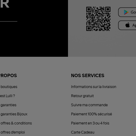
R
PROPOS
NOS SERVICES
 boutiques
Informations sur la livraison
est Lulli ?
Retour gratuit
 garanties
Suivre ma commande
 garanties Bijoux
Paiement 100% sécurisé
 offres & conditions
Paiement en 3 ou 4 fois
offres d'emploi
Carte Cadeau