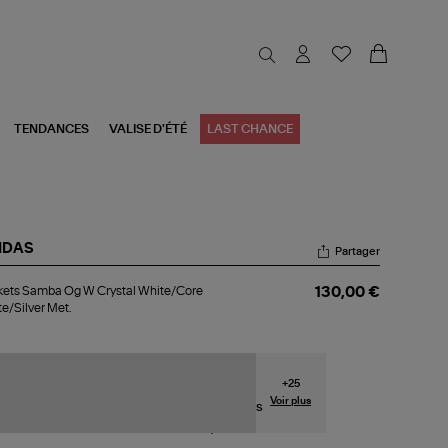
TENDANCES
VALISE D'ÉTÉ
LAST CHANCE
IDAS
Partager
kets
kets Samba Og W Crystal White/Core
130,00 €
mba
e/Silver Met.
stal
ite/Core
te/Silver
+
25
.
Voir plus