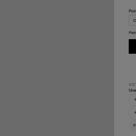
Poi
Pren
VOT
Une