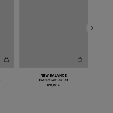
NEW BALANCE
e
Baskets 740 Sea Salt
Veste
120,00 €