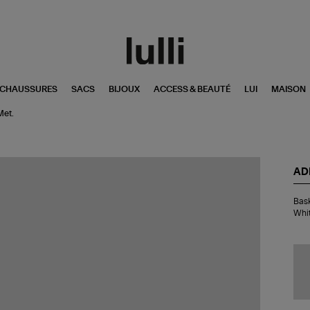
CHAUSSURES
SACS
BIJOUX
ACCESS & BEAUTÉ
LUI
MAISON
Met.
AD
Bas
Bas
Sa
Whit
Og
W
Cry
Wh
Whi
Met