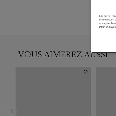
lulli-sur-la-t
analyses, en 
accepter l’en
Pour en savoir
VOUS AIMEREZ AUSSI