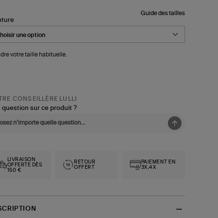
Guide des tailles
nture
dre votre taille habituelle.
RE CONSEILLÈRE LULLI
 question sur ce produit ?
LIVRAISON
RETOUR
PAIEMENT EN
OFFERTE DÈS
OFFERT
3X,4X
150 €
SCRIPTION