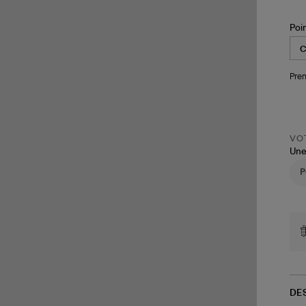
Poi
Pren
VOT
Une
DE