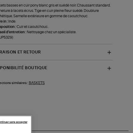
ets basses en cuir pony blanc gris et suédé noir. Chaussant standard.
eture à lacets écrus. Tige en cuir pleine fleur suédé. Doublure
hétique. Semelle extérieure en gomme de caoutchouc.
 in :
Inde.
position :
Cuir et caoutchouc.
eil d'entretien :
Nettoyage chez un spécialiste.
-JP5329)
VRAISON ET RETOUR
SPONIBILITÉ BOUTIQUE
BASKETS
ections similaires :
ntinuer sans accepter