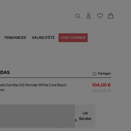
TENDANCES
VALISE D'ÉTÉ
LAST CHANCE
IDAS
Partager
kets
kets Samba OG Wonder White Core Black
104,00 €
mba
min
130,00 €
nder
ite
re
ck
+
25
umin
Voir plus