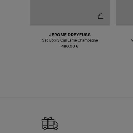
T
JEROME DREYFUSS
k
Sac Bobi S Cuir Lamé Champagne
M
480,00 €