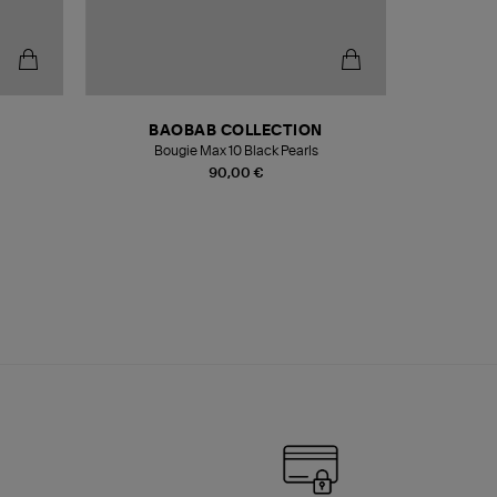
BAOBAB COLLECTION
Bougie Max 10 Black Pearls
Paréo Fou
90,00 €