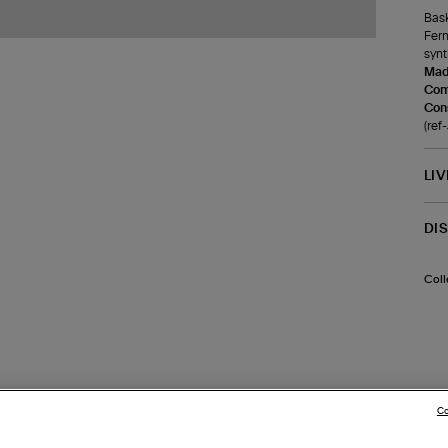
Bask
Ferm
synt
Made
Com
Cons
(ref
LI
DI
Coll
Co