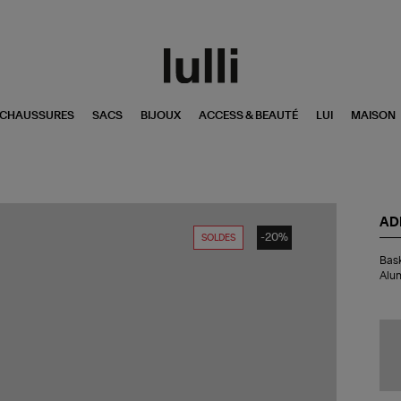
CHAUSSURES
SACS
BIJOUX
ACCESS & BEAUTÉ
LUI
MAISON
AD
-20%
SOLDES
Bas
Bas
Sa
Alu
OG
Wo
Wh
Co
Bla
Al