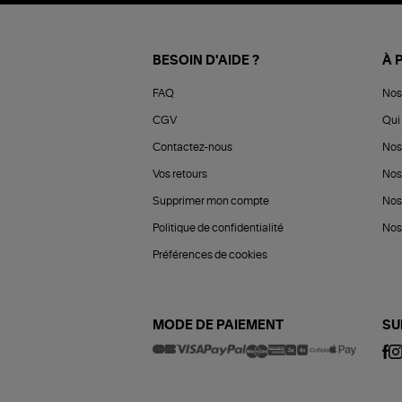
BESOIN D'AIDE ?
À 
FAQ
Nos
CGV
Qui 
Contactez-nous
Nos
Vos retours
Nos
Supprimer mon compte
Nos
Politique de confidentialité
Nos 
Préférences de cookies
MODE DE PAIEMENT
SU