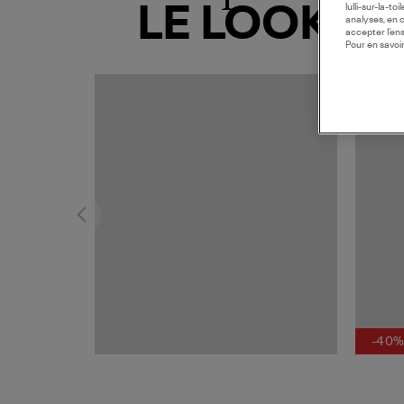
lulli-sur-la-t
LE LOOK
analyses, en 
accepter l’en
Pour en savoir
MADE I
-40