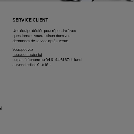
SERVICE CLIENT
Une équipe dédiée pour répondre à vos
questions ou vous assister dans vos
demandes de service après-vente.
Vous pouvez
nous contacter ici
ou par téléphone au 04 91 44 61 67 du lundi
au vendredi de 9h à 18h.
N