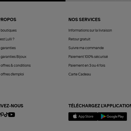
PROPOS
NOS SERVICES
 boutiques
Informations sur la livraison
est Lulli ?
Retour gratuit
 garanties
Suivre ma commande
 garanties Bijoux
Paiement 100% sécurisé
 offres & conditions
Paiement en 3 ou 4 fois
offres d'emploi
Carte Cadeau
IVEZ-NOUS
TÉLÉCHARGEZ L'APPLICATIO