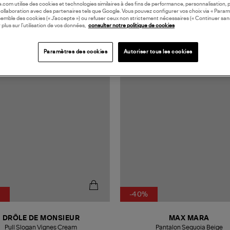
oile.com utilise des cookies et technologies similaires à des fins de performance, personnalisation, p
collaboration avec des partenaires tels que Google. Vous pouvez configurer vos choix via « Param
semble des cookies (« J’accepte ») ou refuser ceux non strictement nécessaires (« Continuer san
 plus sur l’utilisation de vos données,
consulter notre politique de cookies
Paramètres des cookies
Autoriser tous les cookies
N EUROPE
%
-40%
DRÔLE DE MONSIEUR
MAX MARA
Pull Slogan Vignes Cream
Pantalon Sequoia Beige