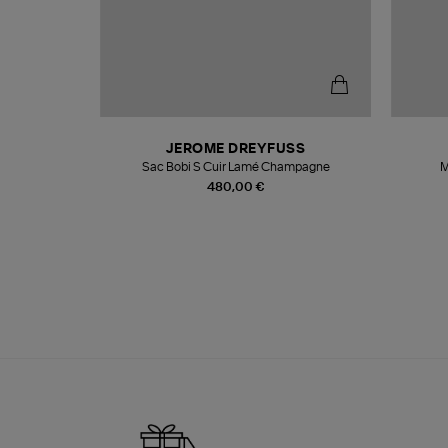
N
JEROME DREYFUSS
te
Sac Bobi S Cuir Lamé Champagne
M
480,00 €