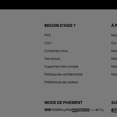
BESOIN D'AIDE ?
À 
FAQ
Nos
CGV
Qui 
Contactez-nous
Nos
Vos retours
Nos
Supprimer mon compte
Nos
Politique de confidentialité
Nos 
Préférences de cookies
MODE DE PAIEMENT
SU