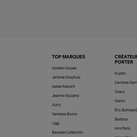
TOP MARQUES
CRÉATEUR
PORTER
Golden Goose
Kujten
Jérôme Dreyfuss
Samsoe Sam
Isabel Marant
Soeur
Jeanne Vouland
Ganni
Autry
Éric Bompar
Vanessa Bruno
Barbour
Ugg
Ami Paris
Baobab Collection