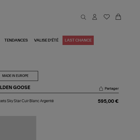
TENDANCES
VALISE D'ÉTÉ
LAST CHANCE
MADE IN EUROPE
LDEN GOOSE
Partager
kets
ets Sky Star Cuir Blanc Argenté
595,00 €
y
r
r
nc
genté