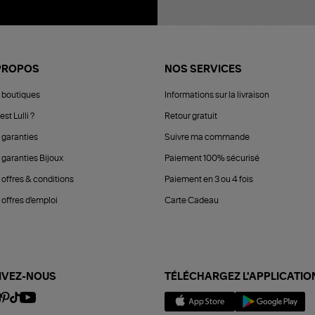
PROPOS
NOS SERVICES
 boutiques
Informations sur la livraison
est Lulli ?
Retour gratuit
 garanties
Suivre ma commande
 garanties Bijoux
Paiement 100% sécurisé
 offres & conditions
Paiement en 3 ou 4 fois
offres d'emploi
Carte Cadeau
IVEZ-NOUS
TÉLÉCHARGEZ L'APPLICATIO