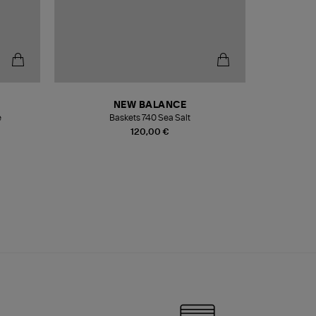
NEW BALANCE
e
Baskets 740 Sea Salt
Veste
120,00 €