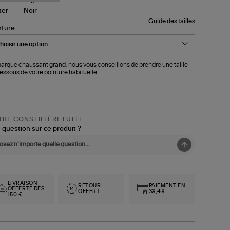
Guide des tailles
nture
arque chaussant grand, nous vous conseillons de prendre une taille
essous de votre pointure habituelle.
RE CONSEILLÈRE LULLI
 question sur ce produit ?
LIVRAISON
RETOUR
PAIEMENT EN
OFFERTE DÈS
OFFERT
3X,4X
150 €