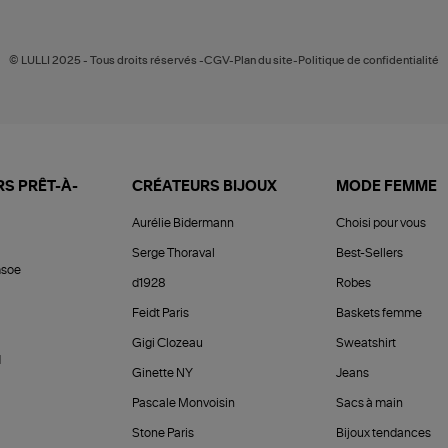
© LULLI 2025 - Tous droits réservés -CGV-Plan du site-Politique de confidentialité
S PRÊT-À-
CRÉATEURS BIJOUX
MODE FEMME
Aurélie Bidermann
Choisi pour vous
Serge Thoraval
Best-Sellers
soe
d1928
Robes
Feidt Paris
Baskets femme
Gigi Clozeau
Sweatshirt
d
Ginette NY
Jeans
Pascale Monvoisin
Sacs à main
Stone Paris
Bijoux tendances