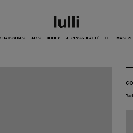
CHAUSSURES
SACS
BIJOUX
ACCESS & BEAUTÉ
LUI
MAISON
GO
Bas
Bask
Sk
Sta
Cui
Bla
Ar