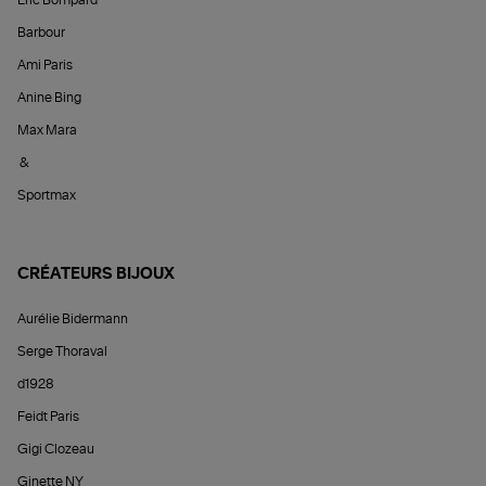
Barbour
Ami Paris
Anine Bing
Max Mara
&
Sportmax
CRÉATEURS BIJOUX
Aurélie Bidermann
Serge Thoraval
d1928
Feidt Paris
Gigi Clozeau
Ginette NY