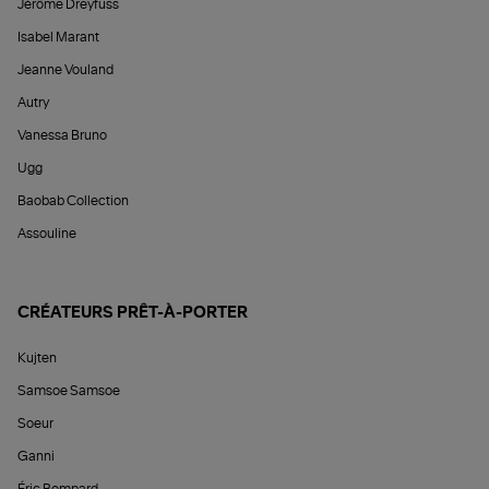
Jérôme Dreyfuss
Isabel Marant
Jeanne Vouland
Autry
Vanessa Bruno
Ugg
Baobab Collection
Assouline
CRÉATEURS PRÊT-À-PORTER
Kujten
Samsoe Samsoe
Soeur
Ganni
Éric Bompard