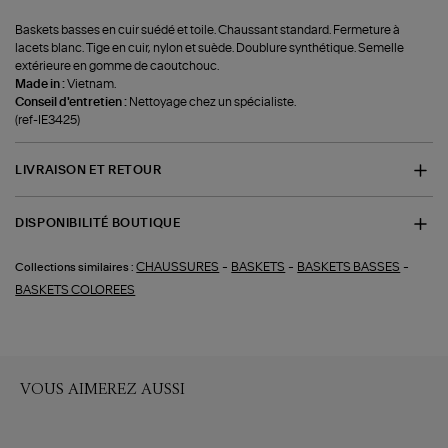
Baskets basses en cuir suédé et toile. Chaussant standard. Fermeture à
lacets blanc. Tige en cuir, nylon et suède. Doublure synthétique. Semelle
extérieure en gomme de caoutchouc.
Made in :
Vietnam.
Conseil d'entretien :
Nettoyage chez un spécialiste.
(ref-IE3425)
LIVRAISON ET RETOUR
DISPONIBILITÉ BOUTIQUE
-
-
-
CHAUSSURES
BASKETS
BASKETS BASSES
Collections similaires :
BASKETS COLOREES
VOUS AIMEREZ AUSSI