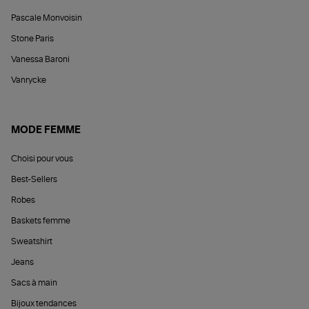
Pascale Monvoisin
Stone Paris
Vanessa Baroni
Vanrycke
MODE FEMME
Choisi pour vous
Best-Sellers
Robes
Baskets femme
Sweatshirt
Jeans
Sacs à main
Bijoux tendances