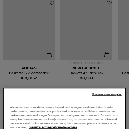
NOUVELLE COLLECTION
ADIDAS
NEW BALANCE
Baskets Sl 72 Maroon/Ice
Baskets 471 Rich Oak
Bask
Lavender/Preloved Brown
100,00 €
100,00 €
Continuer sans accepter
lulli-sur-la-toile.com utilise des cookies et technologies similaires à des fins de
VOS DERNIERS PRODUITS VUS
performance, personnalisation, publicité et analyses, en collaboration avec des
partenaires tels que Google. Vous pouvez configurer vos choix via « Paramétrer »,
accepter l’ensemble des cookies (« J’accepte ») ou refuser ceux non strictement
nécessaires (« Continuer sans accepter »). Pour en savoir plus sur l’utilisation de
vos données,
consulter notre politique de cookies