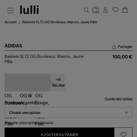
Aller au contenu principal
Accueil
Baskets SL72 OG Bordeaux, Marron, Jaune Pâle
ADIDAS
Partager
Baskets
Baskets SL72 OG Bordeaux, Marron, Jaune
100,00 €
SL72
Pâle
OG
Bordeaux,
Marron,
Jaune
+
16
Pâle
Voir plus
Guide des tailles
Pointure
Prendre votre taille habituelle.
AJOUTER AU PANIER