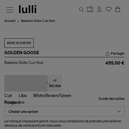
Aller au contenu principal
Accueil
Baskets Slide Cuir Noir
MADE IN EUROPE
GOLDEN GOOSE
Partager
Baskets
Baskets Slide Cuir Noir
455,00 €
Slide
Cuir
Noir
+
2
Voir plus
Guide des tailles
Pointure
La marque chaussant grand, nous vous conseillons de prendre une taille en
dessous de votre pointure habituelle.