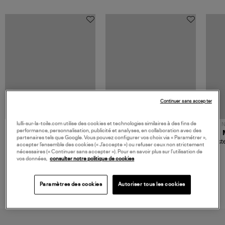
Continuer sans accepter
lulli-sur-la-toile.com utilise des cookies et technologies similaires à des fins de
NOUVELLE COLLECTION
N
performance, personnalisation, publicité et analyses, en collaboration avec des
JEROME DREYFUSS
TORAL
partenaires tels que Google. Vous pouvez configurer vos choix via « Paramétrer »,
Sac Bobi S Cuir Lamé
Mocassins Killian Sport
Veste
accepter l’ensemble des cookies (« J’accepte ») ou refuser ceux non strictement
Champagne
Mousse
480,00 €
189,00 €
nécessaires (« Continuer sans accepter »). Pour en savoir plus sur l’utilisation de
vos données,
consulter notre politique de cookies
Paramètres des cookies
Autoriser tous les cookies