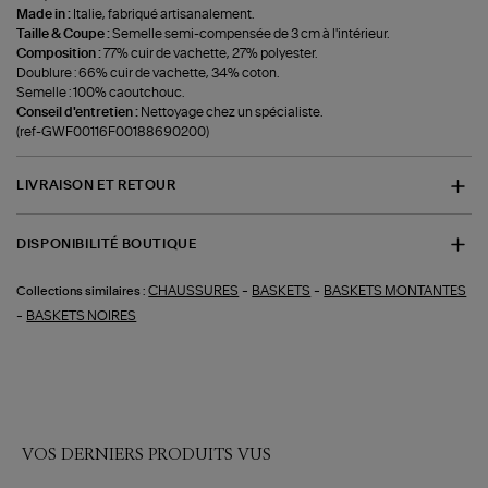
Made in :
Italie, fabriqué artisanalement.
Taille & Coupe :
Semelle semi-compensée de 3 cm à l'intérieur.
Composition :
77% cuir de vachette, 27% polyester.
Doublure : 66% cuir de vachette, 34% coton.
Semelle : 100% caoutchouc.
Conseil d'entretien :
Nettoyage chez un spécialiste.
(ref-GWF00116F00188690200)
LIVRAISON ET RETOUR
DISPONIBILITÉ BOUTIQUE
-
-
CHAUSSURES
BASKETS
BASKETS MONTANTES
Collections similaires :
-
BASKETS NOIRES
VOS DERNIERS PRODUITS VUS