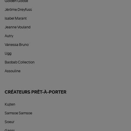
Golden Goose
Jérôme Dreyfuss
Isabel Marant
Jeanne Vouland
Autry
Vanessa Bruno
Ugg
Baobab Collection
Assouline
CRÉATEURS PRÊT-À-PORTER
Kujten
Samsoe Samsoe
Soeur
Ganni