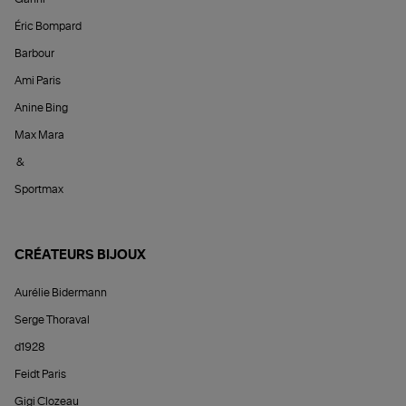
Éric Bompard
Barbour
Ami Paris
Anine Bing
Max Mara
&
Sportmax
CRÉATEURS BIJOUX
Aurélie Bidermann
Serge Thoraval
d1928
Feidt Paris
Gigi Clozeau