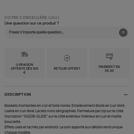
VOTRE CONSEILLÈRE LULLI
Une question sur ce produit ?
LIVRAISON
PAIEMENT EN
OFFERTE DÈS 150
RETOUR OFFERT
3X,4X
€
DESCRIPTION
Baskets montantes en cuir et toile noires. Empiècement étoile en cuir doré.
Liséré en cuir doré. Lacets noirs sérigraphiés. Fermeture par zip sur le côté.
Inscription "GGDB-SLIDE" sur le côté extérieur. Intérieur en cuir et maille
bouclette.
Effets usés et tachés par endroits. Le soin apporté aux détails rend unique
chaque modèle.