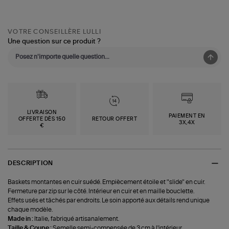
VOTRE CONSEILLÈRE LULLI
Une question sur ce produit ?
LIVRAISON
PAIEMENT EN
OFFERTE DÈS 150
RETOUR OFFERT
3X,4X
€
DESCRIPTION
Baskets montantes en cuir suédé. Empiècement étoile et "slide" en cuir.
Fermeture par zip sur le côté. Intérieur en cuir et en maille bouclette.
Effets usés et tâchés par endroits. Le soin apporté aux détails rend unique
chaque modèle.
Made in :
Italie, fabriqué artisanalement.
Taille & Coupe :
Semelle semi-compensée de 3 cm à l'intérieur.