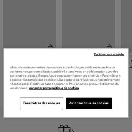
Continuer sans accepter
NOUVELLE COLLECTION
N
JEROME DREYFUSS
TORAL
Sac Bobi S Cuir Lamé
Mocassins Killian Sport
Veste
lulli-sur-la-toile.com utilise des cookies et technologies similaires à des fins de
Champagne
Mousse
480,00 €
189,00 €
performance, personnalisation, publicité et analyses, en collaboration avec des
partenaires tels que Google. Vous pouvez configurer vos choix via « Paramétrer »,
accepter l’ensemble des cookies (« J’accepte ») ou refuser ceux non strictement
nécessaires (« Continuer sans accepter »). Pour en savoir plus sur l’utilisation de
vos données,
consulter notre politique de cookies
Paramètres des cookies
Autoriser tous les cookies