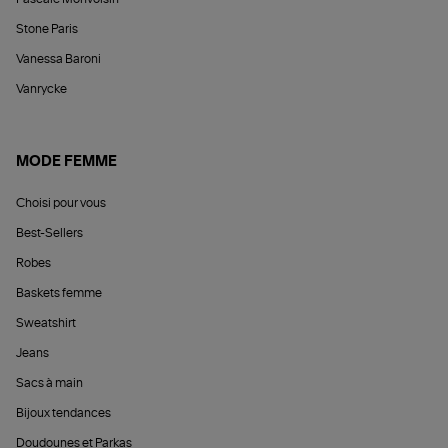
Stone Paris
Vanessa Baroni
Vanrycke
MODE FEMME
Choisi pour vous
Best-Sellers
Robes
Baskets femme
Sweatshirt
Jeans
Sacs à main
Bijoux tendances
Doudounes et Parkas