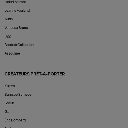
Isabel Marant
Jeanne Vouland
Autry
Vanessa Bruno
Ugg
Baobab Collection
Assouline
CRÉATEURS PRÊT-À-PORTER
Kujten
Samsoe Samsoe
Soeur
Ganni
Éric Bompard