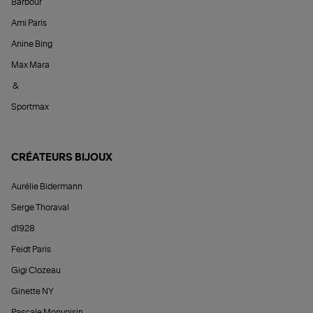
Barbour
Ami Paris
Anine Bing
Max Mara
&
Sportmax
CRÉATEURS BIJOUX
Aurélie Bidermann
Serge Thoraval
d1928
Feidt Paris
Gigi Clozeau
Ginette NY
Pascale Monvoisin