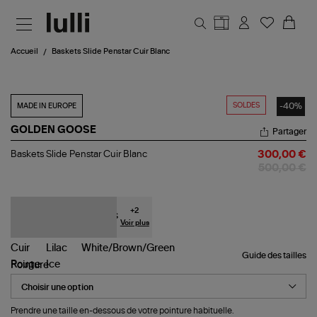
Aller au contenu principal
Accueil
Baskets Slide Penstar Cuir Blanc
SOLDES
-40%
MADE IN EUROPE
GOLDEN GOOSE
Partager
Baskets
Baskets Slide Penstar Cuir Blanc
300,00 €
Slide
500,00 €
Penstar
Cuir
Blanc
+
2
Voir plus
Guide des tailles
Pointure
Prendre une taille en-dessous de votre pointure habituelle.