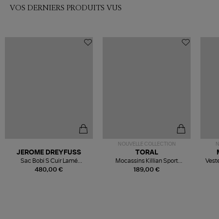
VOS DERNIERS PRODUITS VUS
NOUVELLE COLLECTION
N
JEROME DREYFUSS
TORAL
Sac Bobi S Cuir Lamé
Mocassins Killian Sport
Veste
Champagne
Mousse
480,00 €
189,00 €