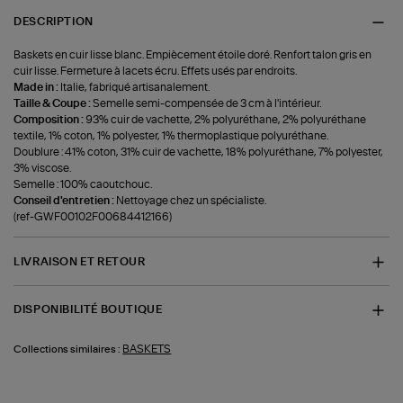
DESCRIPTION
Baskets en cuir lisse blanc. Empiècement étoile doré. Renfort talon gris en
cuir lisse. Fermeture à lacets écru. Effets usés par endroits.
Made in :
Italie, fabriqué artisanalement.
Taille & Coupe :
Semelle semi-compensée de 3 cm à l'intérieur.
Composition :
93% cuir de vachette, 2% polyuréthane, 2% polyuréthane
textile, 1% coton, 1% polyester, 1% thermoplastique polyuréthane.
Doublure : 41% coton, 31% cuir de vachette, 18% polyuréthane, 7% polyester,
3% viscose.
Semelle : 100% caoutchouc.
Conseil d'entretien :
Nettoyage chez un spécialiste.
(ref-GWF00102F00684412166)
LIVRAISON ET RETOUR
DISPONIBILITÉ BOUTIQUE
BASKETS
Collections similaires :