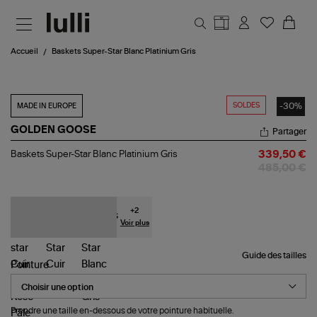
Aller au contenu principal
Accueil
Baskets Super-Star Blanc Platinium Gris
SOLDES
-30%
MADE IN EUROPE
GOLDEN GOOSE
Partager
Baskets
Baskets Super-Star Blanc Platinium Gris
339,50 €
Super-
485,00 €
Star
Blanc
Platinium
Gris
+
2
Voir plus
Guide des tailles
Pointure
Prendre une taille en-dessous de votre pointure habituelle.