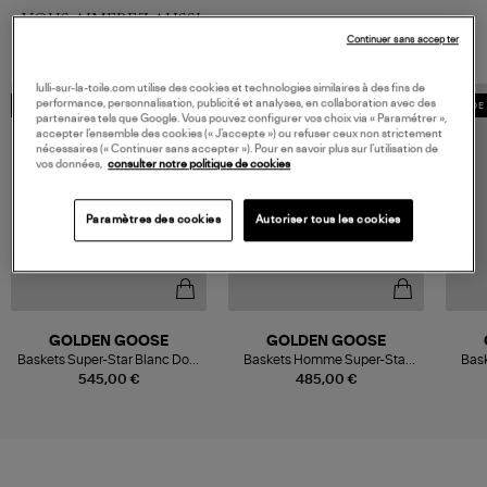
VOUS AIMEREZ AUSSI
Continuer sans accepter
lulli-sur-la-toile.com utilise des cookies et technologies similaires à des fins de
performance, personnalisation, publicité et analyses, en collaboration avec des
MADE IN EUROPE
MADE IN EUROPE
MADE 
partenaires tels que Google. Vous pouvez configurer vos choix via « Paramétrer »,
accepter l’ensemble des cookies (« J’accepte ») ou refuser ceux non strictement
nécessaires (« Continuer sans accepter »). Pour en savoir plus sur l’utilisation de
vos données,
consulter notre politique de cookies
Paramètres des cookies
Autoriser tous les cookies
GOLDEN GOOSE
GOLDEN GOOSE
Baskets Super-Star Blanc Doré
Baskets Homme Super-Star
Bas
Argenté
Cuir Gris
545,00 €
485,00 €