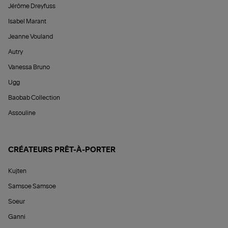
Jérôme Dreyfuss
Isabel Marant
Jeanne Vouland
Autry
Vanessa Bruno
Ugg
Baobab Collection
Assouline
CRÉATEURS PRÊT-À-PORTER
Kujten
Samsoe Samsoe
Soeur
Ganni