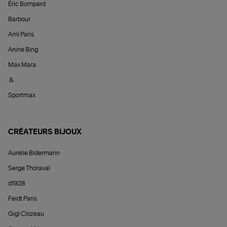
Éric Bompard
Barbour
Ami Paris
Anine Bing
Max Mara
&
Sportmax
CRÉATEURS BIJOUX
Aurélie Bidermann
Serge Thoraval
d1928
Feidt Paris
Gigi Clozeau