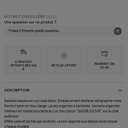
VOTRE CONSEILLÈRE LULLI
Une question sur ce produit ?
LIVRAISON
PAIEMENT EN
OFFERTE DÈS 150
RETOUR OFFERT
3X,4X
€
DESCRIPTION
Baskets basses en cuir lisse blanc. Empiècement étoile en sérigraphie noire.
Renfort talon en tissu beige. Lacets argentés à paillettes. Semelle argentée.
Intérieur en maille bouclette et cuir. Inscription "GGDB/SSTAR" sur le côté
extérieur.
Effets usés et tachés par endroits. Le soin apporté aux détails rend unique
chaque modèle.