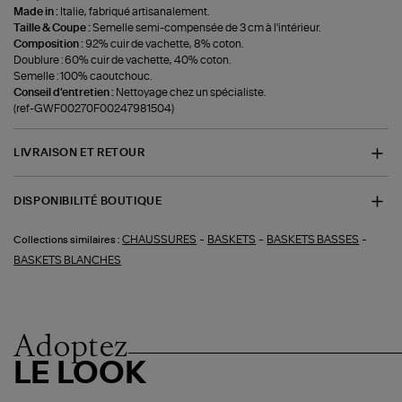
Made in :
Italie, fabriqué artisanalement.
Taille & Coupe :
Semelle semi-compensée de 3 cm à l'intérieur.
Composition :
92% cuir de vachette, 8% coton.
Doublure : 60% cuir de vachette, 40% coton.
Semelle : 100% caoutchouc.
Conseil d'entretien :
Nettoyage chez un spécialiste.
(ref-GWF00270F00247981504)
LIVRAISON ET RETOUR
DISPONIBILITÉ BOUTIQUE
-
-
-
CHAUSSURES
BASKETS
BASKETS BASSES
Collections similaires :
BASKETS BLANCHES
Adoptez
LE LOOK