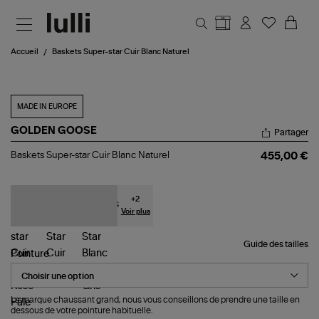
Aller au contenu principal
Accueil
Baskets Super-star Cuir Blanc Naturel
MADE IN EUROPE
GOLDEN GOOSE
Partager
Baskets
Baskets Super-star Cuir Blanc Naturel
455,00 €
Super-
star
Cuir
Blanc
+
2
Naturel
Voir plus
Guide des tailles
Pointure
La marque chaussant grand, nous vous conseillons de prendre une taille en
dessous de votre pointure habituelle.