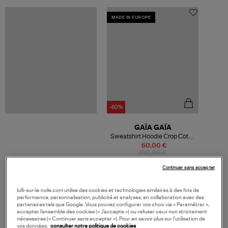
MADE IN EUROPE
-60%
GAÏA GAÏA
Sweatshirt Hoodie Crop Coton
Blanc
60,00 €
150,00 €
Continuer sans accepter
lulli-sur-la-toile.com utilise des cookies et technologies similaires à des fins de
performance, personnalisation, publicité et analyses, en collaboration avec des
VOS DERNIERS PRODUITS VUS
partenaires tels que Google. Vous pouvez configurer vos choix via « Paramétrer »,
accepter l’ensemble des cookies (« J’accepte ») ou refuser ceux non strictement
nécessaires (« Continuer sans accepter »). Pour en savoir plus sur l’utilisation de
vos données,
consulter notre politique de cookies