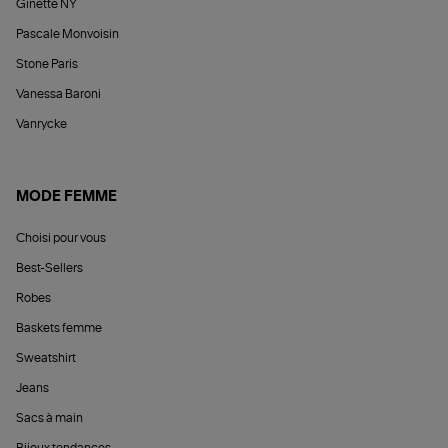
Ginette NY
Pascale Monvoisin
Stone Paris
Vanessa Baroni
Vanrycke
MODE FEMME
Choisi pour vous
Best-Sellers
Robes
Baskets femme
Sweatshirt
Jeans
Sacs à main
Bijoux tendances