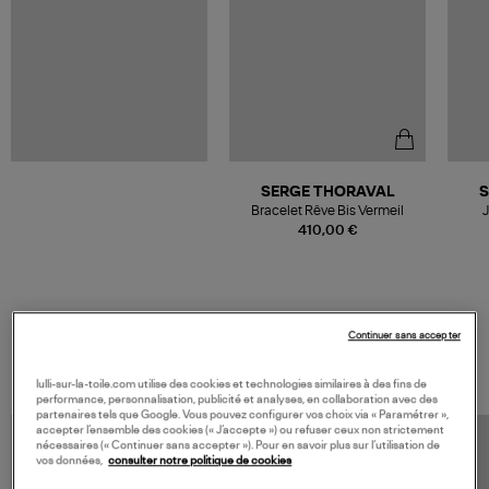
SERGE THORAVAL
S
Bracelet Rêve Bis Vermeil
J
410,00 €
Continuer sans accepter
VOS DERNIERS PRODUITS VUS
lulli-sur-la-toile.com utilise des cookies et technologies similaires à des fins de
performance, personnalisation, publicité et analyses, en collaboration avec des
partenaires tels que Google. Vous pouvez configurer vos choix via « Paramétrer »,
accepter l’ensemble des cookies (« J’accepte ») ou refuser ceux non strictement
nécessaires (« Continuer sans accepter »). Pour en savoir plus sur l’utilisation de
vos données,
consulter notre politique de cookies