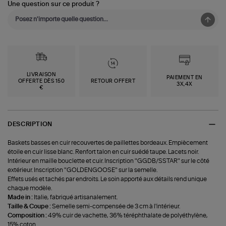
Une question sur ce produit ?
LIVRAISON
PAIEMENT EN
OFFERTE DÈS 150
RETOUR OFFERT
3X,4X
€
DESCRIPTION
Baskets basses en cuir recouvertes de paillettes bordeaux. Empiècement
étoile en cuir lisse blanc. Renfort talon en cuir suédé taupe. Lacets noir.
Intérieur en maille bouclette et cuir. Inscription "GGDB/SSTAR" sur le côté
extérieur. Inscription "GOLDENGOOSE" sur la semelle.
Effets usés et tachés par endroits. Le soin apporté aux détails rend unique
chaque modèle.
Made in :
Italie, fabriqué artisanalement.
Taille & Coupe :
Semelle semi-compensée de 3 cm à l'intérieur.
Composition :
49% cuir de vachette, 36% téréphthalate de polyéthylène,
15% coton.