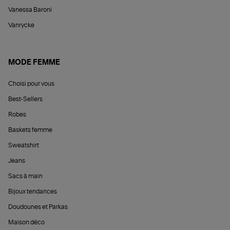
Vanessa Baroni
Vanrycke
MODE FEMME
Choisi pour vous
Best-Sellers
Robes
Baskets femme
Sweatshirt
Jeans
Sacs à main
Bijoux tendances
Doudounes et Parkas
Maison déco