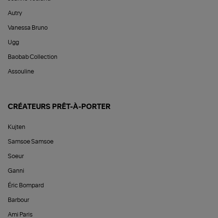
Autry
Vanessa Bruno
Ugg
Baobab Collection
Assouline
CRÉATEURS PRÊT-À-PORTER
Kujten
Samsoe Samsoe
Soeur
Ganni
Éric Bompard
Barbour
Ami Paris