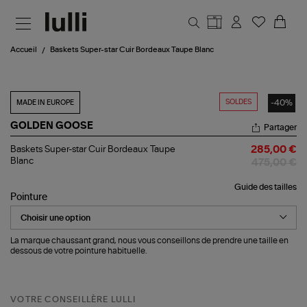
Aller au contenu principal
Accueil
Baskets Super-star Cuir Bordeaux Taupe Blanc
SOLDES
-40%
MADE IN EUROPE
GOLDEN GOOSE
Partager
Baskets
Baskets Super-star Cuir Bordeaux Taupe
285,00 €
Super-
Blanc
475,00 €
star
Cuir
Guide des tailles
Bordeaux
Pointure
Taupe
Blanc
La marque chaussant grand, nous vous conseillons de prendre une taille en
dessous de votre pointure habituelle.
VOTRE CONSEILLÈRE LULLI