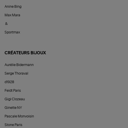
Anine Bing
Max Mara
&
Sportmax
CRÉATEURS BIJOUX
Aurélie Bidermann
Serge Thoraval
d1928
Feidt Paris
Gigi Clozeau
Ginette NY
Pascale Monvoisin
Stone Paris