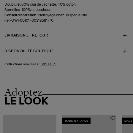
Doublure : 60% cuir de vachette, 40% coton.
Semelles : 100% caoutchouc.
Conseil d'entretien :
Nettoyage chez un spécialiste.
(ref-GWF00101F00318581770)
LIVRAISON ET RETOUR
DISPONIBILITÉ BOUTIQUE
BASKETS
Collections similaires :
Adoptez
LE LOOK
MADE IN FRANCE
MADE 