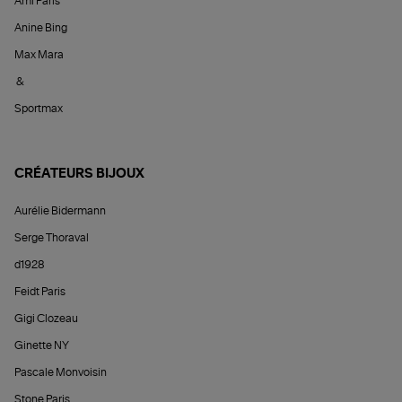
Ami Paris
Anine Bing
Max Mara
&
Sportmax
CRÉATEURS BIJOUX
Aurélie Bidermann
Serge Thoraval
d1928
Feidt Paris
Gigi Clozeau
Ginette NY
Pascale Monvoisin
Stone Paris