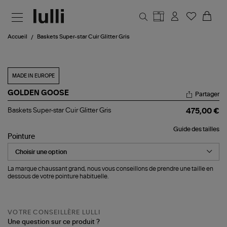
Aller au contenu principal
Accueil
Baskets Super-star Cuir Glitter Gris
MADE IN EUROPE
GOLDEN GOOSE
Partager
Baskets
Baskets Super-star Cuir Glitter Gris
475,00 €
Super-
star
Guide des tailles
Cuir
Pointure
Glitter
Gris
La marque chaussant grand, nous vous conseillons de prendre une taille en
dessous de votre pointure habituelle.
VOTRE CONSEILLÈRE LULLI
Une question sur ce produit ?