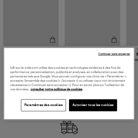
NOUVELLE COLLECTION
N
Continuer sans accepter
JEROME DREYFUSS
TORAL
Sac Bobi S Cuir Lamé
Mocassins Killian Sport
Veste
Champagne
Mousse
480,00 €
189,00 €
lulli-sur-la-toile.com utilise des cookies et technologies similaires à des fins de
performance, personnalisation, publicité et analyses, en collaboration avec des
partenaires tels que Google. Vous pouvez configurer vos choix via « Paramétrer »,
accepter l’ensemble des cookies (« J’accepte ») ou refuser ceux non strictement
nécessaires (« Continuer sans accepter »). Pour en savoir plus sur l’utilisation de
vos données,
consulter notre politique de cookies
Paramètres des cookies
Autoriser tous les cookies