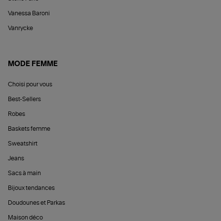
Vanessa Baroni
Vanrycke
MODE FEMME
Choisi pour vous
Best-Sellers
Robes
Baskets femme
Sweatshirt
Jeans
Sacs à main
Bijoux tendances
Doudounes et Parkas
Maison déco