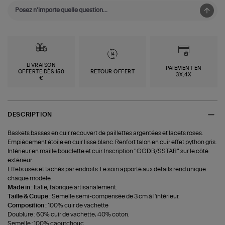
LIVRAISON
PAIEMENT EN
OFFERTE DÈS 150
RETOUR OFFERT
3X,4X
€
DESCRIPTION
Baskets basses en cuir recouvert de paillettes argentées et lacets roses.
Empiècement étoile en cuir lisse blanc. Renfort talon en cuir effet python gris.
Intérieur en maille bouclette et cuir. Inscription "GGDB/SSTAR" sur le côté
extérieur.
Effets usés et tachés par endroits. Le soin apporté aux détails rend unique
chaque modèle.
Made in :
Italie, fabriqué artisanalement.
Taille & Coupe :
Semelle semi-compensée de 3 cm à l'intérieur.
Composition :
100% cuir de vachette
Doublure : 60% cuir de vachette, 40% coton.
Semelle : 100% caoutchouc.