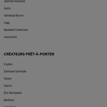
Jeanne Vouland
Autry
Vanessa Bruno
Ugg
Baobab Collection
Assouline
CRÉATEURS PRÊT-À-PORTER
Kujten
Samsoe Samsoe
Soeur
Ganni
Éric Bompard
Barbour