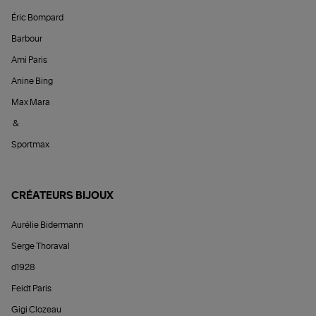
Éric Bompard
Barbour
Ami Paris
Anine Bing
Max Mara
&
Sportmax
CRÉATEURS BIJOUX
Aurélie Bidermann
Serge Thoraval
d1928
Feidt Paris
Gigi Clozeau