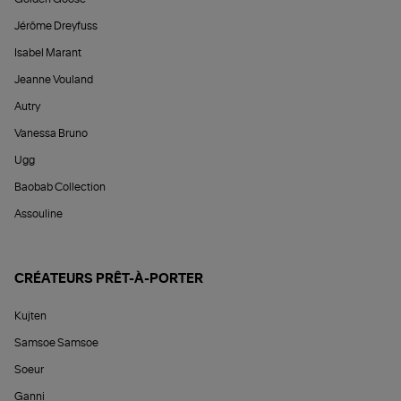
Jérôme Dreyfuss
Isabel Marant
Jeanne Vouland
Autry
Vanessa Bruno
Ugg
Baobab Collection
Assouline
CRÉATEURS PRÊT-À-PORTER
Kujten
Samsoe Samsoe
Soeur
Ganni