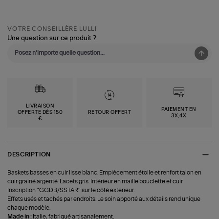
VOTRE CONSEILLÈRE LULLI
Une question sur ce produit ?
LIVRAISON
PAIEMENT EN
OFFERTE DÈS 150
RETOUR OFFERT
3X,4X
€
DESCRIPTION
Baskets basses en cuir lisse blanc. Empiècement étoile et renfort talon en
cuir grainé argenté. Lacets gris. Intérieur en maille bouclette et cuir.
Inscription "GGDB/SSTAR" sur le côté extérieur.
Effets usés et tachés par endroits. Le soin apporté aux détails rend unique
chaque modèle.
Made in :
Italie, fabriqué artisanalement.