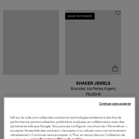
MADE IN FRANCE
SHAKER JEWELS
Bracelet Joa Perles Argent
Doré
70,00 €
Continuer sans accepter
lulli-sur-la-toile.com utilise des cookies et technologies similaires à des fins de
performance, personnalisation, publicité et analyses, en collaboration avec des
partenaires tels que Google. Vous pouvez configurer vos choix via « Paramétrer »,
VOS DERNIERS PRODUITS VUS
accepter l’ensemble des cookies (« J’accepte ») ou refuser ceux non strictement
nécessaires (« Continuer sans accepter »). Pour en savoir plus sur l’utilisation de