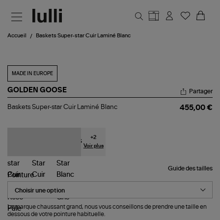
Aller au contenu principal
Accueil
Baskets Super-star Cuir Laminé Blanc
MADE IN EUROPE
GOLDEN GOOSE
Partager
Baskets
Baskets Super-star Cuir Laminé Blanc
455,00 €
Super-
star
Cuir
Laminé
+
2
Blanc
Voir plus
Guide des tailles
Pointure
La marque chaussant grand, nous vous conseillons de prendre une taille en
dessous de votre pointure habituelle.