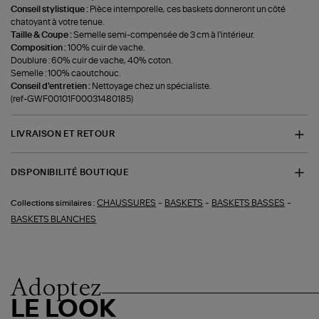
Conseil stylistique :
Pièce intemporelle, ces baskets donneront un côté
chatoyant à votre tenue.
Taille & Coupe :
Semelle semi-compensée de 3 cm à l'intérieur.
Composition :
100% cuir de vache.
Doublure : 60% cuir de vache, 40% coton.
Semelle : 100% caoutchouc.
Conseil d'entretien :
Nettoyage chez un spécialiste.
(ref-GWF00101F00031480185)
LIVRAISON ET RETOUR
DISPONIBILITÉ BOUTIQUE
-
-
-
CHAUSSURES
BASKETS
BASKETS BASSES
Collections similaires :
BASKETS BLANCHES
Adoptez
LE LOOK