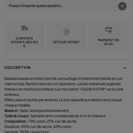
LIVRAISON
PAIEMENT EN
OFFERTE DÈS 150
RETOUR OFFERT
3X,4X
€
DESCRIPTION
Baskets basses en toile imprimé camouflage. Empiècement étoile en cuir
rose fuchsia. Renfort talon en cuir lisse blanc. Lacets métallisés argentés.
Intérieur en maille bouclette et cuir. Inscription "GGDB/SSTAR" sur le côté
extérieur.
Effets usés et tachés par endroits. Le soin apporté aux détails rend unique
chaque modèle.
Made in :
Italie, fabriqué artisanalement.
Taille & Coupe :
Semelle semi-compensée de 3 cm à l'intérieur.
Composition :
73% coton, 27% cuir de vache.
Doublure : 60% cuir de vache, 40% coton.
Semelle : 100% caoutchouc.