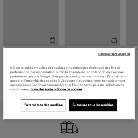
NOUVELLE COLLECTION
N
Continuer sans accepter
JEROME DREYFUSS
TORAL
Sac Bobi S Cuir Lamé
Mocassins Killian Sport
Champagne
Mousse
480,00 €
189,00 €
lulli-sur-la-toile.com utilise des cookies et technologies similaires à des fins de
performance, personnalisation, publicité et analyses, en collaboration avec des
partenaires tels que Google. Vous pouvez configurer vos choix via « Paramétrer »,
accepter l’ensemble des cookies (« J’accepte ») ou refuser ceux non strictement
nécessaires (« Continuer sans accepter »). Pour en savoir plus sur l’utilisation de
vos données,
consulter notre politique de cookies
Paramètres des cookies
Autoriser tous les cookies