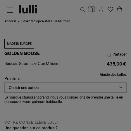
Aller au contenu principal
Accueil
Baskets Super-star Cuir Militaire
MADE IN EUROPE
GOLDEN GOOSE
Partager
Baskets
Baskets Super-star Cuir Militaire
435,00 €
Super-
star
Guide des tailles
Cuir
Pointure
Militaire
La marque chaussant grand, nous vous conseillons de prendre une taille en
dessous de votre pointure habituelle.
VOTRE CONSEILLÈRE LULLI
Une question sur ce produit ?