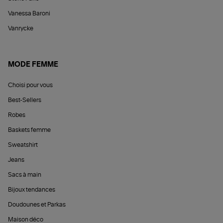
Vanessa Baroni
Vanrycke
MODE FEMME
Choisi pour vous
Best-Sellers
Robes
Baskets femme
Sweatshirt
Jeans
Sacs à main
Bijoux tendances
Doudounes et Parkas
Maison déco