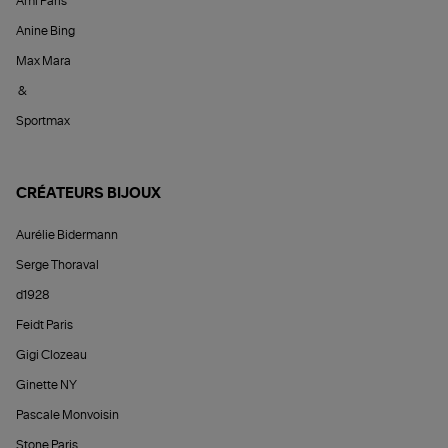
Ami Paris
Anine Bing
Max Mara
&
Sportmax
CRÉATEURS BIJOUX
Aurélie Bidermann
Serge Thoraval
d1928
Feidt Paris
Gigi Clozeau
Ginette NY
Pascale Monvoisin
Stone Paris