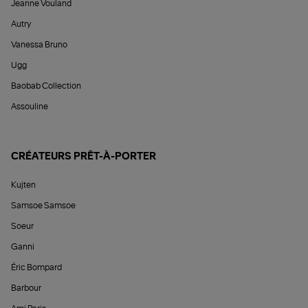
Jeanne Vouland
Autry
Vanessa Bruno
Ugg
Baobab Collection
Assouline
CRÉATEURS PRÊT-À-PORTER
Kujten
Samsoe Samsoe
Soeur
Ganni
Éric Bompard
Barbour