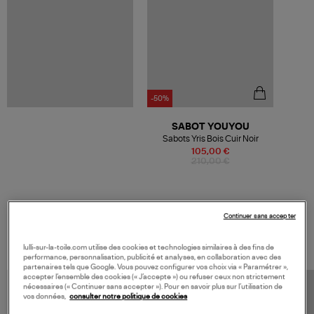
-50%
SABOT YOUYOU
Sabots Yris Bois Cuir Noir
105,00 €
210,00 €
Continuer sans accepter
VOS DERNIERS PRODUITS VUS
lulli-sur-la-toile.com utilise des cookies et technologies similaires à des fins de
performance, personnalisation, publicité et analyses, en collaboration avec des
partenaires tels que Google. Vous pouvez configurer vos choix via « Paramétrer »,
accepter l’ensemble des cookies (« J’accepte ») ou refuser ceux non strictement
nécessaires (« Continuer sans accepter »). Pour en savoir plus sur l’utilisation de
vos données,
consulter notre politique de cookies