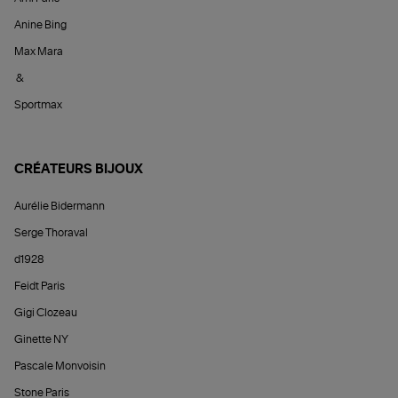
Anine Bing
Max Mara
&
Sportmax
CRÉATEURS BIJOUX
Aurélie Bidermann
Serge Thoraval
d1928
Feidt Paris
Gigi Clozeau
Ginette NY
Pascale Monvoisin
Stone Paris