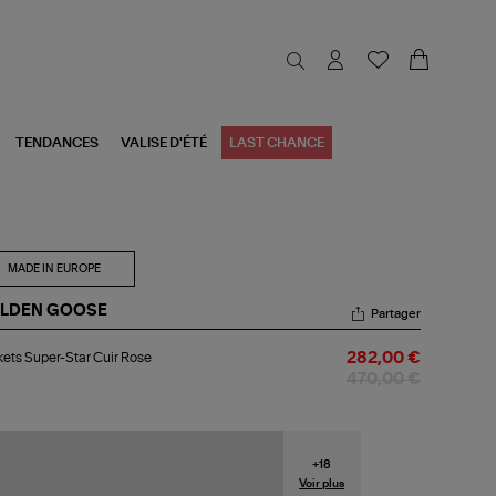
TENDANCES
VALISE D'ÉTÉ
LAST CHANCE
MADE IN EUROPE
LDEN GOOSE
Partager
kets
ets Super-Star Cuir Rose
282,00 €
er-
r
470,00 €
r
se
+
18
Voir plus