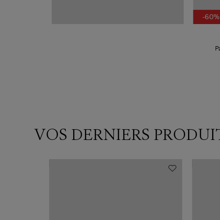
-60%
dre
P
VOS DERNIERS PRODUI