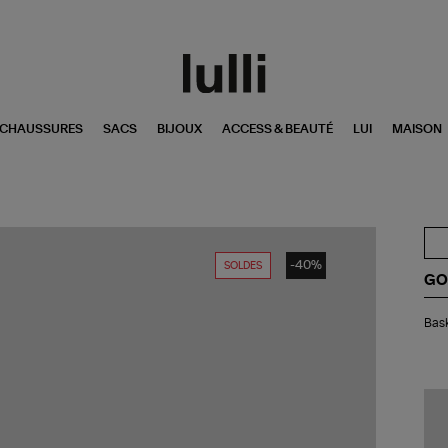
CHAUSSURES
SACS
BIJOUX
ACCESS & BEAUTÉ
LUI
MAISON
-40%
SOLDES
GO
Bas
Bask
Sup
Sta
Cui
Ro