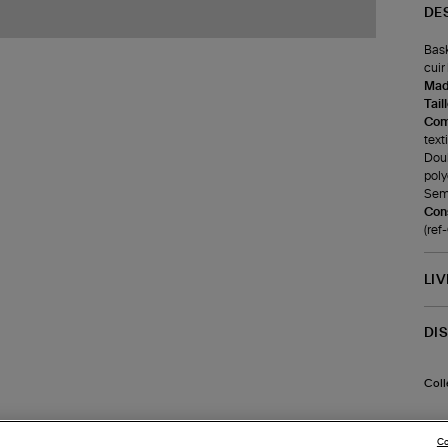
DE
Bask
cuir
Made
Tail
Com
text
Doub
poly
Seme
Cons
(re
LI
DI
Coll
Co