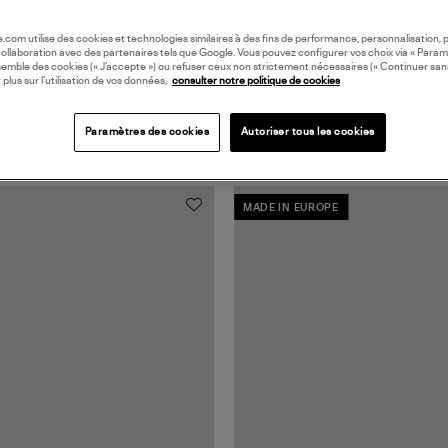
oile.com utilise des cookies et technologies similaires à des fins de performance, personnalisation, p
collaboration avec des partenaires tels que Google. Vous pouvez configurer vos choix via « Param
semble des cookies (« J’accepte ») ou refuser ceux non strictement nécessaires (« Continuer san
 plus sur l’utilisation de vos données,
consulter notre politique de cookies
Paramètres des cookies
Autoriser tous les cookies
MADE IN EUROPE