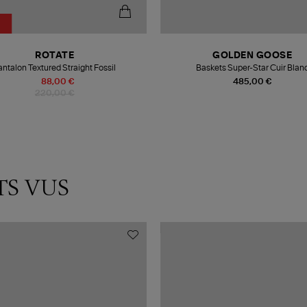
ROTATE
GOLDEN GOOSE
antalon Textured Straight Fossil
Baskets Super-Star Cuir Blan
88,00 €
485,00 €
220,00 €
TS VUS