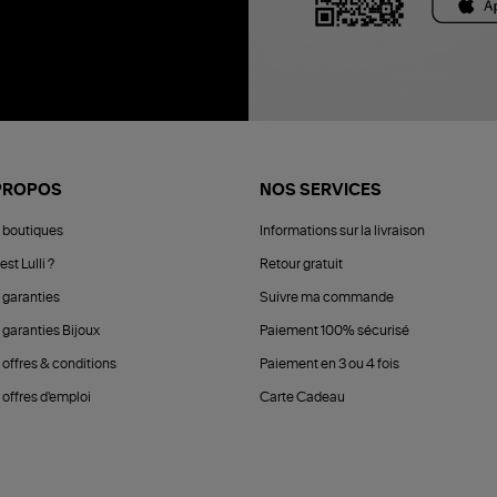
PROPOS
NOS SERVICES
 boutiques
Informations sur la livraison
est Lulli ?
Retour gratuit
 garanties
Suivre ma commande
 garanties Bijoux
Paiement 100% sécurisé
 offres & conditions
Paiement en 3 ou 4 fois
offres d'emploi
Carte Cadeau