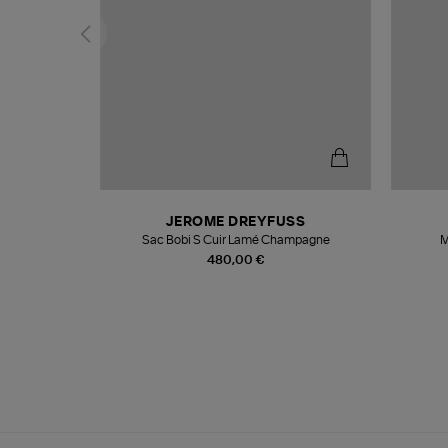
T
JEROME DREYFUSS
k
Sac Bobi S Cuir Lamé Champagne
M
480,00 €