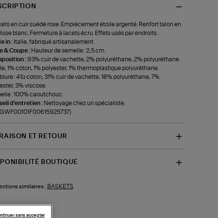
SCRIPTION
ets en cuir suédé rose. Empiècement étoile argenté. Renfort talon en
 lisse blanc. Fermeture à lacets écru. Effets usés par endroits.
 in :
Italie, fabriqué artisanalement.
le & Coupe :
Hauteur de semelle : 2,5 cm.
position :
93% cuir de vachette, 2% polyuréthane, 2% polyuréthane
ile, 1% coton, 1% polyester, 1% thermoplastique polyuréthane.
lure : 41ù coton, 31% cuir de vachette, 18% polyuréthane, 7%
ester, 3% viscose.
lle : 100% caoutchouc.
eil d'entretien :
Nettoyage chez un spécialiste.
f-GWF00101F00615925737)
VRAISON ET RETOUR
SPONIBILITÉ BOUTIQUE
BASKETS
ections similaires :
ntinuer sans accepter