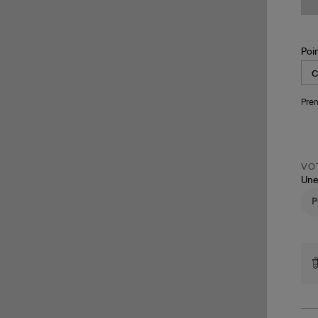
Poi
Pren
VOT
Une