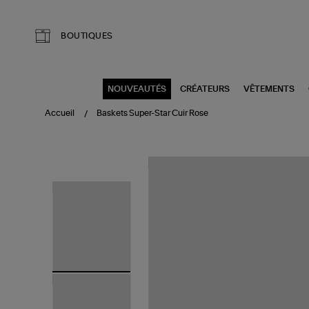
Aller au contenu principal
BOUTIQUES
NOUVEAUTÉS
CRÉATEURS
VÊTEMENTS
Accueil
Baskets Super-Star Cuir Rose