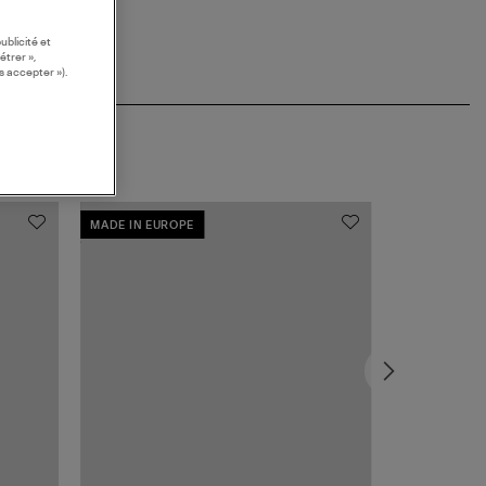
ublicité et
étrer »,
s accepter »).
MADE IN EUROPE
MADE IN EUR