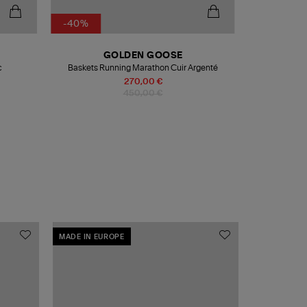
-40%
GOLDEN GOOSE
c
Baskets Running Marathon Cuir Argenté
Hoodie
270,00 €
450,00 €
MADE IN EUROPE
MADE IN EU