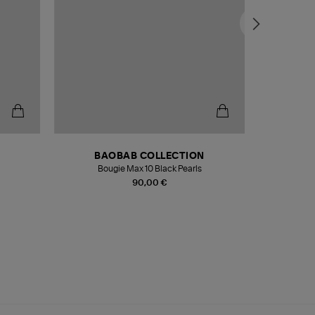
BAOBAB COLLECTION
Bougie Max 10 Black Pearls
Paréo Fou
90,00 €