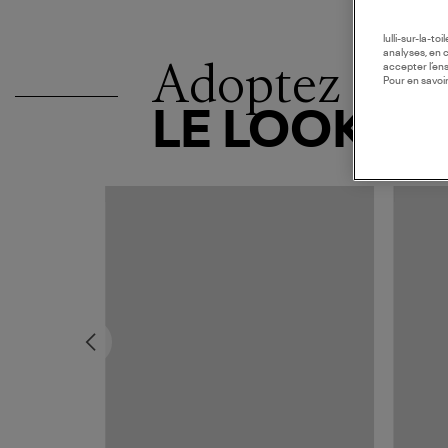
lulli-sur-la-t
analyses, en 
Adoptez
accepter l’en
Pour en savoir
LE LOOK