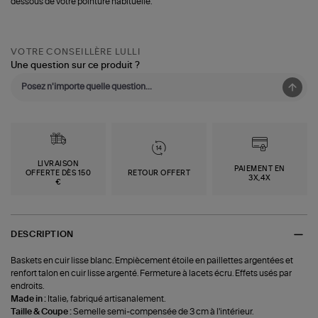
dessous de votre pointure habituelle.
VOTRE CONSEILLÈRE LULLI
Une question sur ce produit ?
LIVRAISON
PAIEMENT EN
OFFERTE DÈS 150
RETOUR OFFERT
3X,4X
€
DESCRIPTION
Baskets en cuir lisse blanc. Empiècement étoile en paillettes argentées et
renfort talon en cuir lisse argenté. Fermeture à lacets écru. Effets usés par
endroits.
Made in :
Italie, fabriqué artisanalement.
Taille & Coupe :
Semelle semi-compensée de 3 cm à l'intérieur.