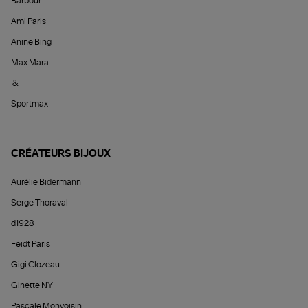
Barbour
Ami Paris
Anine Bing
Max Mara
&
Sportmax
CRÉATEURS BIJOUX
Aurélie Bidermann
Serge Thoraval
d1928
Feidt Paris
Gigi Clozeau
Ginette NY
Pascale Monvoisin