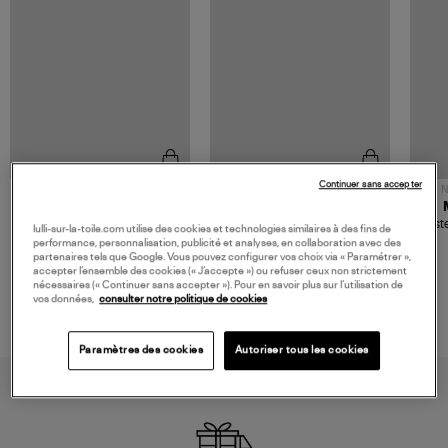
Continuer sans accepter
NOUVELLE COLLECTION
N
JEROME DREYFUSS
TORAL
Sac Bobi S Cuir Lamé
Mocassins Killian Sport
Veste
lulli-sur-la-toile.com utilise des cookies et technologies similaires à des fins de
Champagne
Mousse
480,00 €
189,00 €
performance, personnalisation, publicité et analyses, en collaboration avec des
partenaires tels que Google. Vous pouvez configurer vos choix via « Paramétrer »,
accepter l’ensemble des cookies (« J’accepte ») ou refuser ceux non strictement
nécessaires (« Continuer sans accepter »). Pour en savoir plus sur l’utilisation de
vos données,
consulter notre politique de cookies
Paramètres des cookies
Autoriser tous les cookies