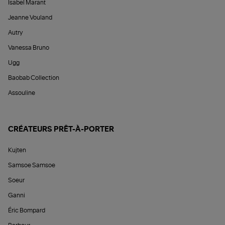
Isabel Marant
Jeanne Vouland
Autry
Vanessa Bruno
Ugg
Baobab Collection
Assouline
CRÉATEURS PRÊT-À-PORTER
Kujten
Samsoe Samsoe
Soeur
Ganni
Éric Bompard