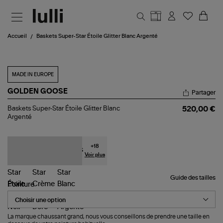
Aller au contenu principal
Accueil
Baskets Super-Star Étoile Glitter Blanc Argenté
MADE IN EUROPE
GOLDEN GOOSE
Partager
Baskets
Baskets Super-Star Étoile Glitter Blanc
520,00 €
Super-
Argenté
Star
Étoile
Glitter
Blanc
+
18
Argenté
Voir plus
Guide des tailles
Pointure
La marque chaussant grand, nous vous conseillons de prendre une taille en