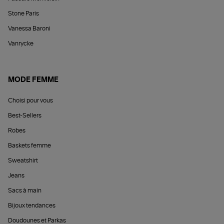
Stone Paris
Vanessa Baroni
Vanrycke
MODE FEMME
Choisi pour vous
Best-Sellers
Robes
Baskets femme
Sweatshirt
Jeans
Sacs à main
Bijoux tendances
Doudounes et Parkas