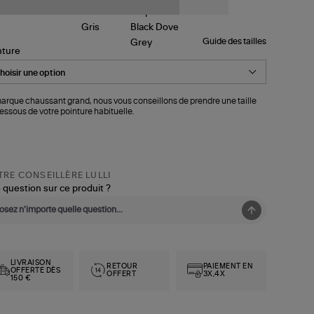
Guide des tailles
nture
arque chaussant grand, nous vous conseillons de prendre une taille
essous de votre pointure habituelle.
RE CONSEILLÈRE LULLI
 question sur ce produit ?
LIVRAISON
RETOUR
PAIEMENT EN
OFFERTE DÈS
OFFERT
3X,4X
150 €