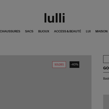
CHAUSSURES
SACS
BIJOUX
ACCESS & BEAUTÉ
LUI
MAISON
-40%
SOLDES
GO
Bas
Bask
Sup
Sta
Fe
Cl
Bla