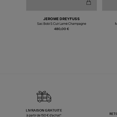
N
JEROME DREYFUSS
te
Sac Bobi S Cuir Lamé Champagne
M
480,00 €
LIVRAISON GRATUITE
RET
à partir de 150 € d'achat*