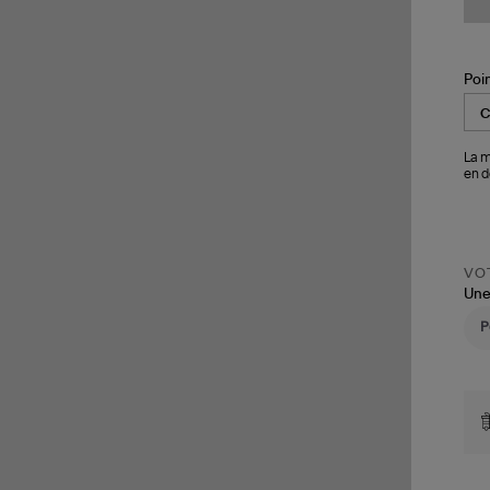
Poi
La m
en d
VOT
Une