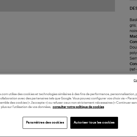
DE
Bask
gris
noir
Made
Com
Doub
poly
Seme
Cons
(re
Co
LI
oile.com utilise des cookies et technologies similaires à des fins de performance, personnalisation, p
collaboration avec des partenaires tels que Google. Vous pouvez configurer vos choix via « Param
DI
semble des cookies (« J’accepte ») ou refuser ceux non strictement nécessaires (« Continuer san
 plus sur l’utilisation de vos données,
consulter notre politique de cookies
Coll
Paramètres des cookies
Autoriser tous les cookies