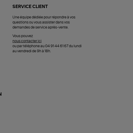
SERVICE CLIENT
Une équipe dédiée pour répondre à vos
questions ou vous assister dans vos
demandes de service après-vente.
Vous pouvez
nous contacter ici
ou par téléphone au 04 91 44 61 67 du lundi
au vendredi de 9h à 18h.
N