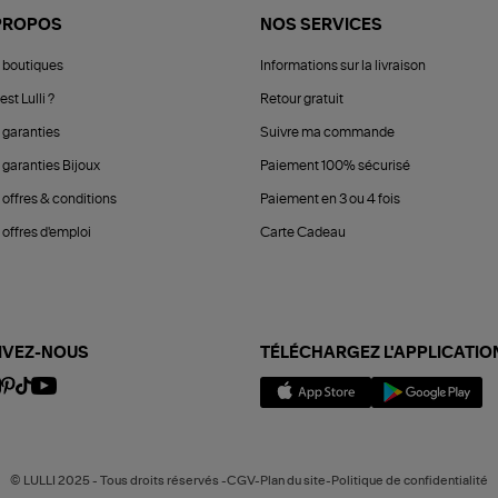
PROPOS
NOS SERVICES
 boutiques
Informations sur la livraison
est Lulli ?
Retour gratuit
 garanties
Suivre ma commande
 garanties Bijoux
Paiement 100% sécurisé
 offres & conditions
Paiement en 3 ou 4 fois
offres d'emploi
Carte Cadeau
IVEZ-NOUS
TÉLÉCHARGEZ L'APPLICATIO
© LULLI 2025 - Tous droits réservés -CGV-Plan du site-Politique de confidentialité