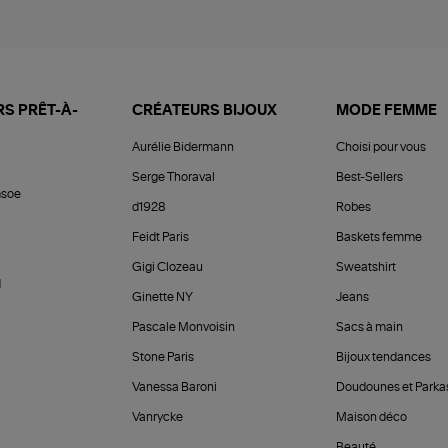
S PRÊT-À-
CRÉATEURS BIJOUX
MODE FEMME
Aurélie Bidermann
Choisi pour vous
Serge Thoraval
Best-Sellers
soe
d1928
Robes
Feidt Paris
Baskets femme
Gigi Clozeau
Sweatshirt
d
Ginette NY
Jeans
Pascale Monvoisin
Sacs à main
Stone Paris
Bijoux tendances
Vanessa Baroni
Doudounes et Parka
Vanrycke
Maison déco
Beauté