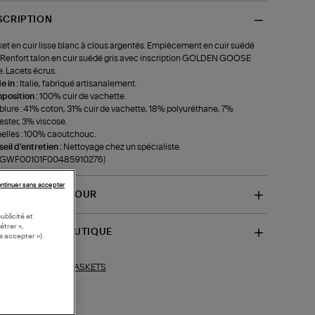
SCRIPTION
et en cuir lisse blanc à clous argentés. Empiècement en cuir suédé
. Renfort talon en cuir suédé gris avec inscription GOLDEN GOOSE
e. Lacets écrus.
 in :
Italie, fabriqué artisanalement.
position :
100% cuir de vachette.
lure : 41% coton, 31% cuir de vachette, 18% polyuréthane, 7%
ester, 3% viscose.
lles : 100% caoutchouc.
eil d'entretien :
Nettoyage chez un spécialiste.
f-GWF00101F00485910276)
ntinuer sans accepter
VRAISON ET RETOUR
ublicité et
étrer »,
SPONIBILITÉ BOUTIQUE
s accepter »).
BASKETS
ections similaires :