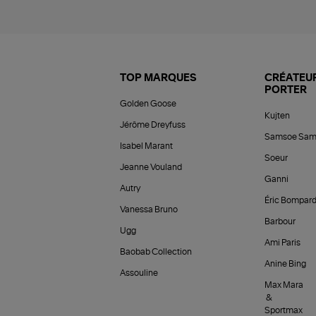
TOP MARQUES
CRÉATEUR
PORTER
Golden Goose
Kujten
Jérôme Dreyfuss
Samsoe Sam
Isabel Marant
Soeur
Jeanne Vouland
Ganni
Autry
Éric Bompar
Vanessa Bruno
Barbour
Ugg
Ami Paris
Baobab Collection
Anine Bing
Assouline
Max Mara
&
Sportmax