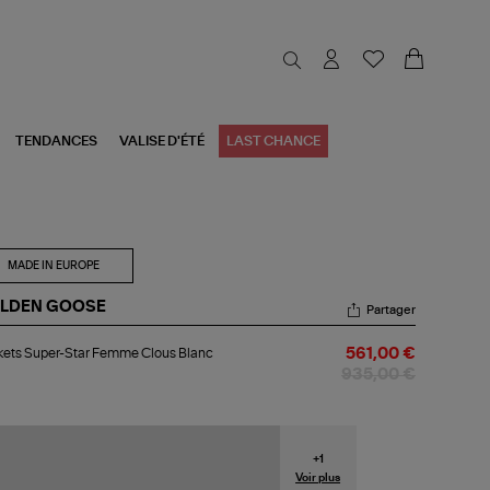
TENDANCES
VALISE D'ÉTÉ
LAST CHANCE
MADE IN EUROPE
LDEN GOOSE
Partager
kets
ets Super-Star Femme Clous Blanc
561,00 €
er-
r
935,00 €
mme
ous
nc
+
1
Voir plus