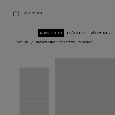
Aller au contenu principal
BOUTIQUES
NOUVEAUTÉS
CRÉATEURS
VÊTEMENTS
Accueil
Baskets Super-Star Femme Clous Blanc