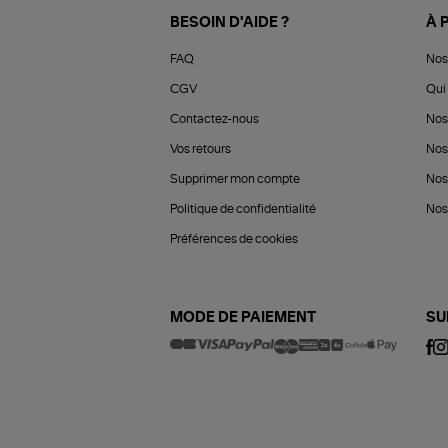
BESOIN D'AIDE ?
À 
FAQ
Nos
CGV
Qui 
Contactez-nous
Nos
Vos retours
Nos
Supprimer mon compte
Nos
Politique de confidentialité
Nos 
Préférences de cookies
MODE DE PAIEMENT
SU