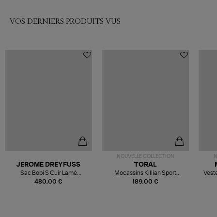
VOS DERNIERS PRODUITS VUS
NOUVELLE COLLECTION
N
JEROME DREYFUSS
TORAL
Sac Bobi S Cuir Lamé
Mocassins Killian Sport
Veste
Champagne
Mousse
480,00 €
189,00 €