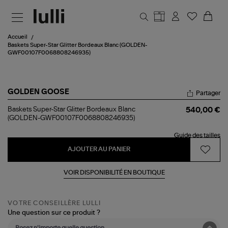
Aller au contenu principal
Accueil
Baskets Super-Star Glitter Bordeaux Blanc (GOLDEN-
GWF00107F0068808246935)
GOLDEN GOOSE
Partager
Baskets
Baskets Super-Star Glitter Bordeaux Blanc
540,00 €
Super-
(GOLDEN-GWF00107F0068808246935)
Star
Glitter
Guide des tailles
Bordeaux
Blanc
AJOUTER AU PANIER
(GOLDEN-
GWF00107F0068808246935)
VOIR DISPONIBILITÉ EN BOUTIQUE
VOTRE CONSEILLÈRE LULLI
Une question sur ce produit ?