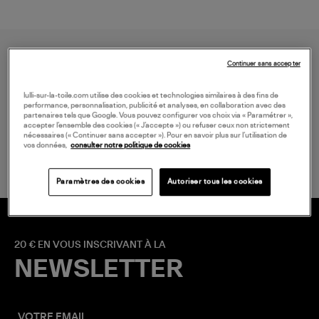
Continuer sans accepter
lulli-sur-la-toile.com utilise des cookies et technologies similaires à des fins de
performance, personnalisation, publicité et analyses, en collaboration avec des
partenaires tels que Google. Vous pouvez configurer vos choix via « Paramétrer »,
accepter l’ensemble des cookies (« J’accepte ») ou refuser ceux non strictement
LIVRAISON GRATUITE
nécessaires (« Continuer sans accepter »). Pour en savoir plus sur l’utilisation de
à partir de 150 € d'achat*
vos données,
consulter notre politique de cookies
Paramètres des cookies
Autoriser tous les cookies
20 € EN VOUS INSCRIVANT À LA
NEWSLETTER