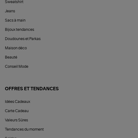
Sweatshirt
Jeans
Sacs à main
Bijoux tendances
Doudounes et Parkas
Maison déco
Beauté
Conseil Mode
OFFRES ET TENDANCES
Idées Cadeaux
Carte Cadeau
Valeurs Sûres
Tendances du moment