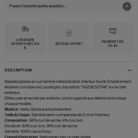
LIVRAISON
PAIEMENT EN
OFFERTE DÈS 150
RETOUR OFFERT
3X,4X
€
DESCRIPTION
Baskets basses en cuir laminé métallisé doré. Intérieur fourré. Empiècement
étoile en cuir lisse noir. Lacets gris. Inscription "GGDB/SSTAR" sur le côté
extérieur.
Effets usés et tachés par endroits. Le soin apporté aux détails rend unique
chaque modèle.
Made in :
Italie, fabriqué artisanalement.
Taille & Coupe :
Semelle semi-compensée de 3 cm à l'intérieur.
Composition :
96% cuir de vache, 4% cuir ovin.
Doublure : 65% cuir ovin, 35% cuir de vache.
Semelle : 100% caoutchouc.
Conseil d'entretien :
Nettoyage chez un spécialiste.