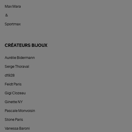
Max Mara
&
Sportmax
CRÉATEURS BIJOUX
Aurélie Bidermann
Serge Thoraval
d1928
Feidt Paris
Gigi Clozeau
Ginette NY
Pascale Monvoisin
Stone Paris
Vanessa Baroni