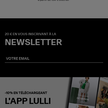
20 € EN VOUS INSCRIVANT À LA
NEWSLETTER
-10% EN TÉLÉCHARGEANT
L'APP LULLI