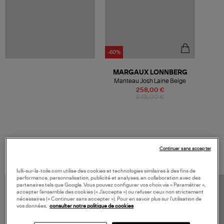
-60%
MARGAUX LONNBERG
Manteau Josh Laine Beige
258,00 €
645,00 €
VOS DERNIERS PRODUITS VUS
Continuer sans accepter
lulli-sur-la-toile.com utilise des cookies et technologies similaires à des fins de
performance, personnalisation, publicité et analyses, en collaboration avec des
partenaires tels que Google. Vous pouvez configurer vos choix via « Paramétrer »,
accepter l’ensemble des cookies (« J’accepte ») ou refuser ceux non strictement
nécessaires (« Continuer sans accepter »). Pour en savoir plus sur l’utilisation de
vos données,
consulter notre politique de cookies