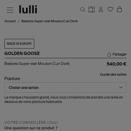
Aller au contenu principal
Accueil
Baskets Super-star Mouton Cuir Doré
MADE IN EUROPE
GOLDEN GOOSE
Partager
Baskets
Baskets Super-star Mouton Cuir Doré
540,00 €
Super-
star
Guide des tailles
Mouton
Pointure
Cuir
Doré
La marque chaussant grand, nous vous conseillons de prendre une taille en
dessous de votre pointure habituelle.
VOTRE CONSEILLÈRE LULLI
Une question sur ce produit ?