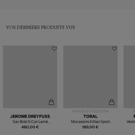
VOS DERNIERS PRODUITS VUS
NOUVELLE COLLECTION
N
JEROME DREYFUSS
TORAL
Sac Bobi S Cuir Lamé
Mocassins Killian Sport
Veste
Champagne
Mousse
480,00 €
189,00 €