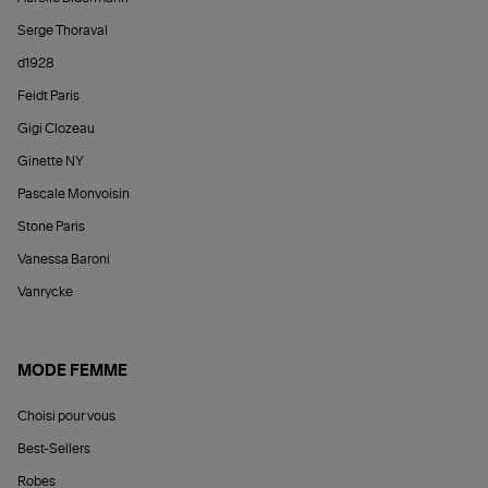
Serge Thoraval
d1928
Feidt Paris
Gigi Clozeau
Ginette NY
Pascale Monvoisin
Stone Paris
Vanessa Baroni
Vanrycke
MODE FEMME
Choisi pour vous
Best-Sellers
Robes