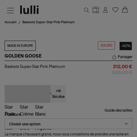
Aller au contenu principal
Accueil
Baskets Super-Star Pink Platinum
SOLDES
-40%
MADE IN EUROPE
GOLDEN GOOSE
Partager
Baskets
Baskets Super-Star Pink Platinum
312,00 €
Super-
520,00 €
Star
Pink
Platinum
+
18
Voir plus
Guide des tailles
Pointure
La marque chaussant grand, nous vous conseillons de prendre une taille en