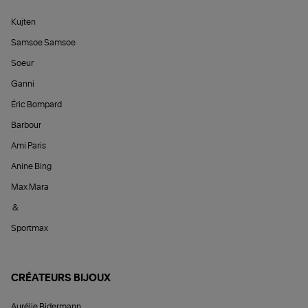
Kujten
Samsoe Samsoe
Soeur
Ganni
Éric Bompard
Barbour
Ami Paris
Anine Bing
Max Mara
&
Sportmax
CRÉATEURS BIJOUX
Aurélie Bidermann