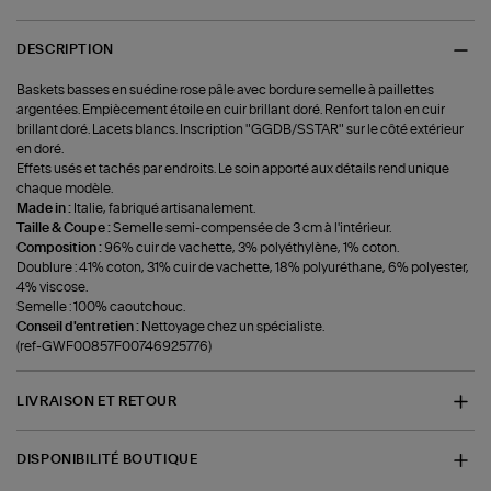
DESCRIPTION
Baskets basses en suédine rose pâle avec bordure semelle à paillettes
argentées. Empiècement étoile en cuir brillant doré. Renfort talon en cuir
brillant doré. Lacets blancs. Inscription "GGDB/SSTAR" sur le côté extérieur
en doré.
Effets usés et tachés par endroits. Le soin apporté aux détails rend unique
chaque modèle.
Made in :
Italie, fabriqué artisanalement.
Taille & Coupe :
Semelle semi-compensée de 3 cm à l'intérieur.
Composition :
96% cuir de vachette, 3% polyéthylène, 1% coton.
Doublure : 41% coton, 31% cuir de vachette, 18% polyuréthane, 6% polyester,
4% viscose.
Semelle : 100% caoutchouc.
Conseil d'entretien :
Nettoyage chez un spécialiste.
(ref-GWF00857F00746925776)
LIVRAISON ET RETOUR
DISPONIBILITÉ BOUTIQUE