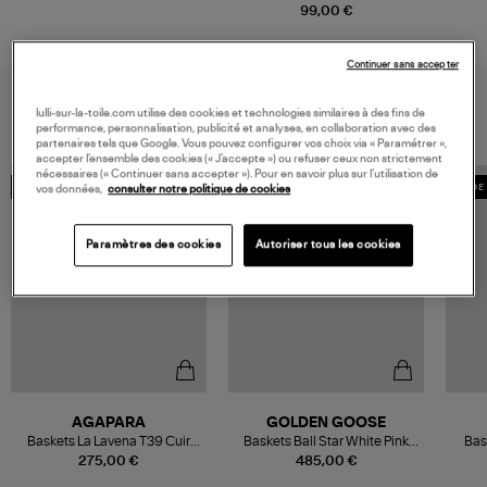
99,00 €
Continuer sans accepter
VOUS AIMEREZ AUSSI
lulli-sur-la-toile.com utilise des cookies et technologies similaires à des fins de
performance, personnalisation, publicité et analyses, en collaboration avec des
partenaires tels que Google. Vous pouvez configurer vos choix via « Paramétrer »,
accepter l’ensemble des cookies (« J’accepte ») ou refuser ceux non strictement
nécessaires (« Continuer sans accepter »). Pour en savoir plus sur l’utilisation de
vos données,
consulter notre politique de cookies
MADE IN EUROPE
MADE IN EUROPE
MADE 
Paramètres des cookies
Autoriser tous les cookies
AGAPARA
GOLDEN GOOSE
Baskets La Lavena T39 Cuir
Baskets Ball Star White Pink
Bas
Vegan Violet
Beige
275,00 €
485,00 €