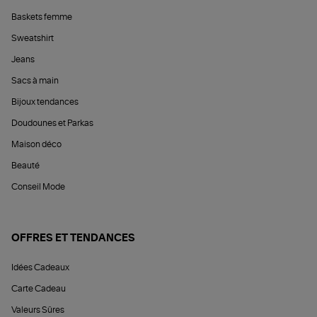
Baskets femme
Sweatshirt
Jeans
Sacs à main
Bijoux tendances
Doudounes et Parkas
Maison déco
Beauté
Conseil Mode
OFFRES ET TENDANCES
Idées Cadeaux
Carte Cadeau
Valeurs Sûres