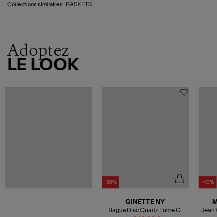
BASKETS
Collections similaires :
Adoptez
LE LOOK
-30%
-40%
GINETTE NY
M
Bague Disc Quartz Fumé Or