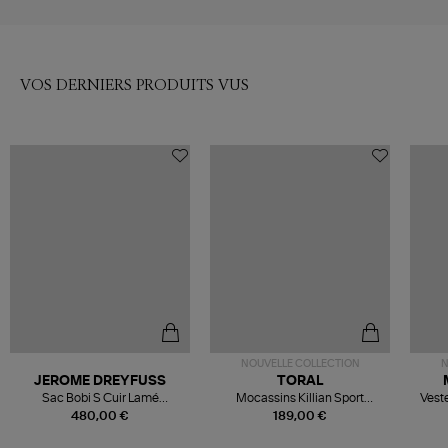
VOS DERNIERS PRODUITS VUS
NOUVELLE COLLECTION
N
JEROME DREYFUSS
TORAL
Sac Bobi S Cuir Lamé
Mocassins Killian Sport
Veste
Champagne
Mousse
480,00 €
189,00 €