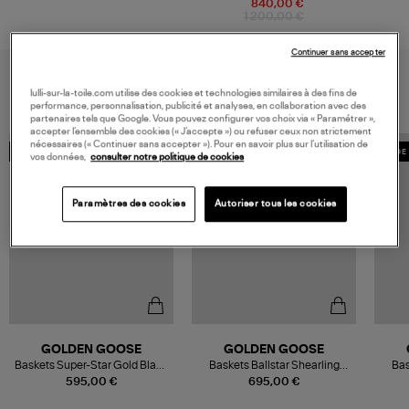
Rose
840,00 €
1 200,00 €
Continuer sans accepter
VOUS AIMEREZ AUSSI
lulli-sur-la-toile.com utilise des cookies et technologies similaires à des fins de
performance, personnalisation, publicité et analyses, en collaboration avec des
partenaires tels que Google. Vous pouvez configurer vos choix via « Paramétrer »,
accepter l’ensemble des cookies (« J’accepte ») ou refuser ceux non strictement
nécessaires (« Continuer sans accepter »). Pour en savoir plus sur l’utilisation de
EXCLUSIVITÉ
MADE IN EUROPE
MADE 
vos données,
consulter notre politique de cookies
Paramètres des cookies
Autoriser tous les cookies
GOLDEN GOOSE
GOLDEN GOOSE
Baskets Super-Star Gold Black
Baskets Ballstar Shearling
Bas
Beige, Exclusivité Lulli
Platinum/Beige
W
595,00 €
695,00 €