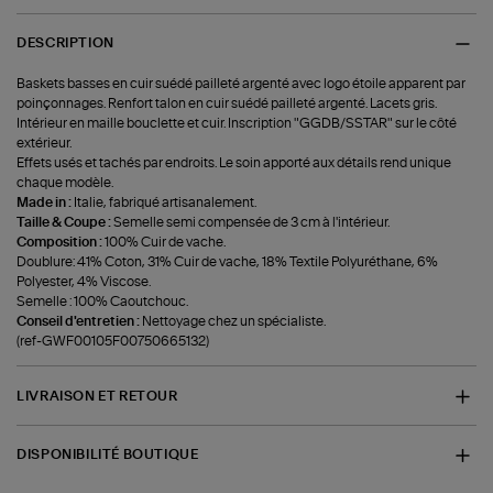
DESCRIPTION
Baskets basses en cuir suédé pailleté argenté avec logo étoile apparent par
poinçonnages. Renfort talon en cuir suédé pailleté argenté. Lacets gris.
Intérieur en maille bouclette et cuir. Inscription "GGDB/SSTAR" sur le côté
extérieur.
Effets usés et tachés par endroits. Le soin apporté aux détails rend unique
chaque modèle.
Made in :
Italie, fabriqué artisanalement.
Taille & Coupe :
Semelle semi compensée de 3 cm à l'intérieur.
Composition :
100% Cuir de vache.
Doublure: 41% Coton, 31% Cuir de vache, 18% Textile Polyuréthane, 6%
Polyester, 4% Viscose.
Semelle : 100% Caoutchouc.
Conseil d'entretien :
Nettoyage chez un spécialiste.
(ref-GWF00105F00750665132)
LIVRAISON ET RETOUR
DISPONIBILITÉ BOUTIQUE