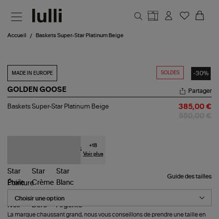
Aller au contenu principal
Accueil
Baskets Super-Star Platinum Beige
SOLDES
-30%
MADE IN EUROPE
GOLDEN GOOSE
Partager
Baskets
Baskets Super-Star Platinum Beige
385,00 €
Super-
550,00 €
Star
Platinum
Beige
+
18
Voir plus
Guide des tailles
Pointure
La marque chaussant grand, nous vous conseillons de prendre une taille en