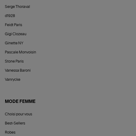
Serge Thoraval
d1928
Feidt Paris
Gigi Clozeau
Ginette NY
Pascale Monvoisin
Stone Paris
Vanessa Baroni
Vanrycke
MODE FEMME
Choisi pour vous
Best-Sellers
Robes