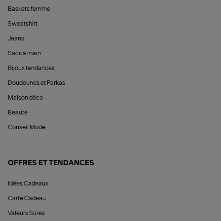
Baskets femme
Sweatshirt
Jeans
Sacs à main
Bijoux tendances
Doudounes et Parkas
Maison déco
Beauté
Conseil Mode
OFFRES ET TENDANCES
Idées Cadeaux
Carte Cadeau
Valeurs Sûres