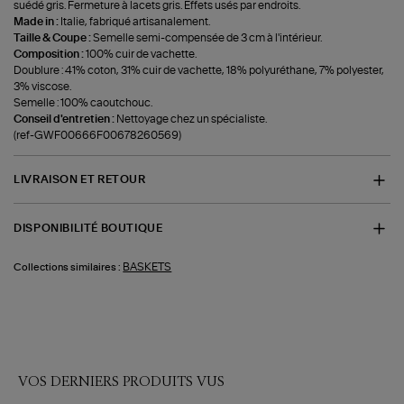
suédé gris. Fermeture à lacets gris. Effets usés par endroits.
Made in :
Italie, fabriqué artisanalement.
Taille & Coupe :
Semelle semi-compensée de 3 cm à l'intérieur.
Composition :
100% cuir de vachette.
Doublure : 41% coton, 31% cuir de vachette, 18% polyuréthane, 7% polyester,
3% viscose.
Semelle : 100% caoutchouc.
Conseil d'entretien :
Nettoyage chez un spécialiste.
(ref-GWF00666F00678260569)
LIVRAISON ET RETOUR
DISPONIBILITÉ BOUTIQUE
BASKETS
Collections similaires :
VOS DERNIERS PRODUITS VUS