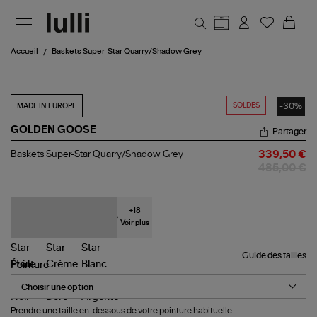
Aller au contenu principal
Accueil
Baskets Super-Star Quarry/Shadow Grey
SOLDES
-30%
MADE IN EUROPE
GOLDEN GOOSE
Partager
Baskets
Baskets Super-Star Quarry/Shadow Grey
339,50 €
Super-
485,00 €
Star
Quarry/Shadow
Grey
+
18
Voir plus
Guide des tailles
Pointure
Prendre une taille en-dessous de votre pointure habituelle.