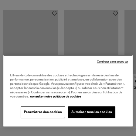
Continuer sans accepter
lulli-sur-la-toile.com utilise des cookies et technologies similaires à des fins de
NOUVELLE COLLECTION
N
performance, personnalisation, publicité et analyses, en collaboration avec des
JEROME DREYFUSS
TORAL
partenaires tels que Google. Vous pouvez configurer vos choix via « Paramétrer »,
Sac Bobi S Cuir Lamé
Mocassins Killian Sport
Veste
accepter l’ensemble des cookies (« J’accepte ») ou refuser ceux non strictement
Champagne
Mousse
nécessaires (« Continuer sans accepter »). Pour en savoir plus sur l’utilisation de
480,00 €
189,00 €
vos données,
consulter notre politique de cookies
Paramètres des cookies
Autoriser tous les cookies