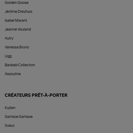
Golden Goose
Jérôme Dreyfuss
Isabel Marant
Jeanne Vouland
Autry
Vanessa Bruno
Ugg
Baobab Collection
Assouline
CRÉATEURS PRÊT-À-PORTER
Kujten
Samsoe Samsoe
Soeur