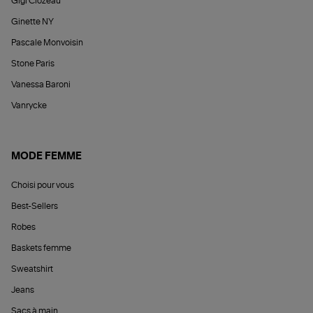
Gigi Clozeau
Ginette NY
Pascale Monvoisin
Stone Paris
Vanessa Baroni
Vanrycke
MODE FEMME
Choisi pour vous
Best-Sellers
Robes
Baskets femme
Sweatshirt
Jeans
Sacs à main