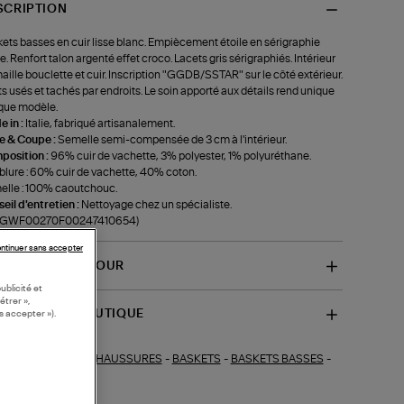
SCRIPTION
ets basses en cuir lisse blanc. Empiècement étoile en sérigraphie
e. Renfort talon argenté effet croco. Lacets gris sérigraphiés. Intérieur
aille bouclette et cuir. Inscription "GGDB/SSTAR" sur le côté extérieur.
ts usés et tachés par endroits. Le soin apporté aux détails rend unique
que modèle.
 in :
Italie, fabriqué artisanalement.
le & Coupe :
Semelle semi-compensée de 3 cm à l'intérieur.
position :
96% cuir de vachette, 3% polyester, 1% polyuréthane.
lure : 60% cuir de vachette, 40% coton.
lle : 100% caoutchouc.
eil d'entretien :
Nettoyage chez un spécialiste.
f-GWF00270F00247410654)
ntinuer sans accepter
VRAISON ET RETOUR
ublicité et
étrer »,
SPONIBILITÉ BOUTIQUE
s accepter »).
CHAUSSURES
-
BASKETS
-
BASKETS BASSES
-
ections similaires :
KETS BLANCHES