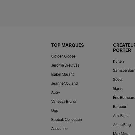
TOP MARQUES
CRÉATEUR
PORTER
Golden Goose
Kujten
Jérôme Dreyfuss
Samsoe Sam
Isabel Marant
Soeur
Jeanne Vouland
Ganni
Autry
Éric Bompar
Vanessa Bruno
Barbour
Ugg
Ami Paris
Baobab Collection
Anine Bing
Assouline
Max Mara