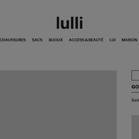
CHAUSSURES
SACS
BIJOUX
ACCESS & BEAUTÉ
LUI
MAISON
GO
Bas
Bask
Sup
sta
Sér
Cui
Bla