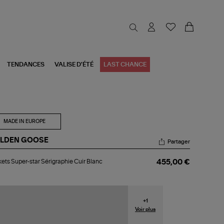
TENDANCES
VALISE D'ÉTÉ
LAST CHANCE
MADE IN EUROPE
LDEN GOOSE
Partager
kets
ets Super-star Sérigraphie Cuir Blanc
455,00 €
er-
r
igraphie
r
nc
+
1
Voir plus