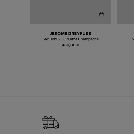
N
JEROME DREYFUSS
te
Sac Bobi S Cuir Lamé Champagne
M
480,00 €