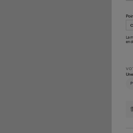
Poi
La m
en d
VOT
Une