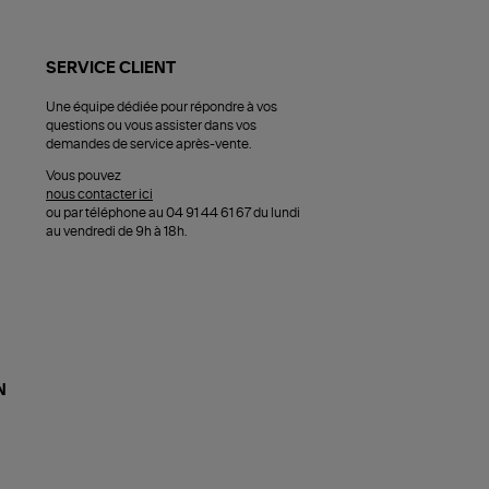
SERVICE CLIENT
Une équipe dédiée pour répondre à vos
questions ou vous assister dans vos
demandes de service après-vente.
Vous pouvez
nous contacter ici
ou par téléphone au 04 91 44 61 67 du lundi
au vendredi de 9h à 18h.
N