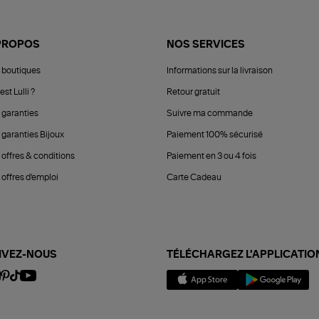
PROPOS
NOS SERVICES
 boutiques
Informations sur la livraison
est Lulli ?
Retour gratuit
 garanties
Suivre ma commande
 garanties Bijoux
Paiement 100% sécurisé
 offres & conditions
Paiement en 3 ou 4 fois
offres d'emploi
Carte Cadeau
IVEZ-NOUS
TÉLÉCHARGEZ L'APPLICATIO