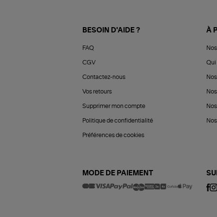
BESOIN D'AIDE ?
À 
FAQ
Nos
CGV
Qui 
Contactez-nous
Nos
Vos retours
Nos
Supprimer mon compte
Nos
Politique de confidentialité
Nos 
Préférences de cookies
MODE DE PAIEMENT
SU