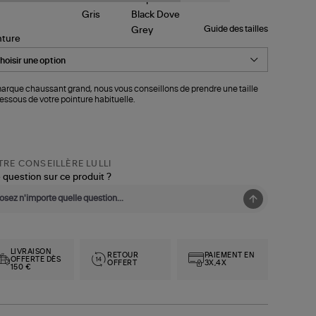
Guide des tailles
nture
arque chaussant grand, nous vous conseillons de prendre une taille
essous de votre pointure habituelle.
RE CONSEILLÈRE LULLI
 question sur ce produit ?
LIVRAISON
RETOUR
PAIEMENT EN
OFFERTE DÈS
OFFERT
3X,4X
150 €