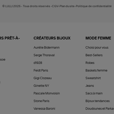
© LULLI 2025 - Tous droits réservés -CGV-Plan du site-Politique de confidentialité
S PRÊT-À-
CRÉATEURS BIJOUX
MODE FEMME
Aurélie Bidermann
Choisi pour vous
Serge Thoraval
Best-Sellers
soe
d1928
Robes
Feidt Paris
Baskets femme
Gigi Clozeau
Sweatshirt
d
Ginette NY
Jeans
Pascale Monvoisin
Sacs à main
Stone Paris
Bijoux tendances
Vanessa Baroni
Doudounes et Parka