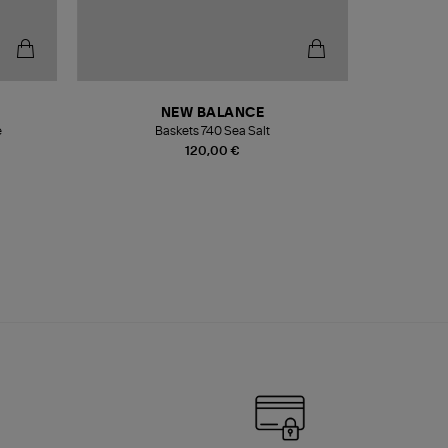
NEW BALANCE
e
Baskets 740 Sea Salt
Veste
120,00 €