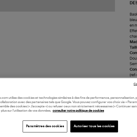
DE
Bask
bleu
en m
Effe
cha
Made
Tail
Com
Doub
Seme
Cons
(re
Co
LI
oile.com utilise des cookies et technologies similaires à des fins de performance, personnalisation, p
collaboration avec des partenaires tels que Google. Vous pouvez configurer vos choix via « Param
DI
semble des cookies (« J’accepte ») ou refuser ceux non strictement nécessaires (« Continuer san
 plus sur l’utilisation de vos données,
consulter notre politique de cookies
Coll
Paramètres des cookies
Autoriser tous les cookies
BAS