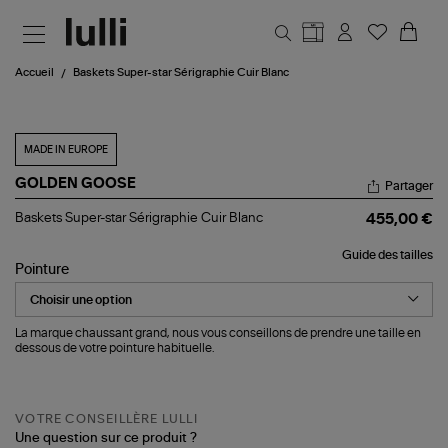
Aller au contenu principal
Accueil
Baskets Super-star Sérigraphie Cuir Blanc
MADE IN EUROPE
GOLDEN GOOSE
Partager
Baskets
Baskets Super-star Sérigraphie Cuir Blanc
455,00 €
Super-
star
Guide des tailles
Sérigraphie
Pointure
Cuir
Blanc
La marque chaussant grand, nous vous conseillons de prendre une taille en
dessous de votre pointure habituelle.
VOTRE CONSEILLÈRE LULLI
Une question sur ce produit ?