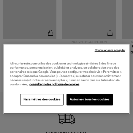
NOUVELLE COLLECTION
N
JEROME DREYFUSS
TORAL
Continuer sans accepter
Sac Bobi S Cuir Lamé
Mocassins Killian Sport
Veste
Champagne
Mousse
480,00 €
189,00 €
lulli-sur-la-toile.com utilise des cookies et technologies similaires à des fins de
performance, personnalisation, publicité et analyses, en collaboration avec des
partenaires tels que Google. Vous pouvez configurer vos choix via « Paramétrer »,
accepter l’ensemble des cookies (« J’accepte ») ou refuser ceux non strictement
nécessaires (« Continuer sans accepter »). Pour en savoir plus sur l’utilisation de
vos données,
consulter notre politique de cookies
Paramètres des cookies
Autoriser tous les cookies