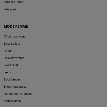
Vanessa Baroni
Vanrycke
MODE FEMME
Choisi pour vous
Best-Sellers
Robes
Baskets femme
Sweatshirt
Jeans
Sacs à main
Bijoux tendances
Doudounes et Parkas
Maison déco