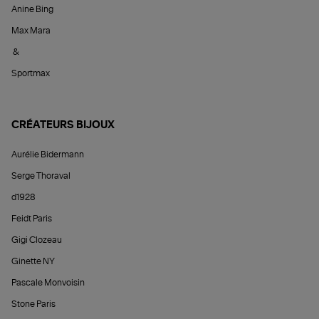
Anine Bing
Max Mara
&
Sportmax
CRÉATEURS BIJOUX
Aurélie Bidermann
Serge Thoraval
d1928
Feidt Paris
Gigi Clozeau
Ginette NY
Pascale Monvoisin
Stone Paris