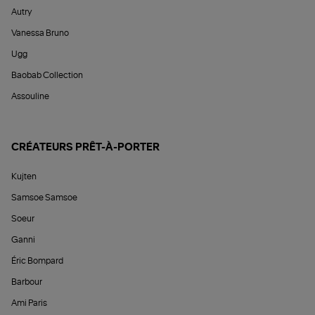
Autry
Vanessa Bruno
Ugg
Baobab Collection
Assouline
CRÉATEURS PRÊT-À-PORTER
Kujten
Samsoe Samsoe
Soeur
Ganni
Éric Bompard
Barbour
Ami Paris