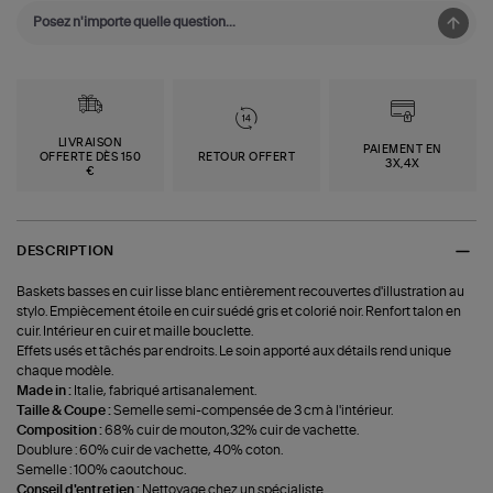
LIVRAISON
PAIEMENT EN
OFFERTE DÈS 150
RETOUR OFFERT
3X,4X
€
DESCRIPTION
Baskets basses en cuir lisse blanc entièrement recouvertes d'illustration au
stylo. Empiècement étoile en cuir suédé gris et colorié noir. Renfort talon en
cuir. Intérieur en cuir et maille bouclette.
Effets usés et tâchés par endroits. Le soin apporté aux détails rend unique
chaque modèle.
Made in :
Italie, fabriqué artisanalement.
Taille & Coupe :
Semelle semi-compensée de 3 cm à l'intérieur.
Composition :
68% cuir de mouton,32% cuir de vachette.
Doublure : 60% cuir de vachette, 40% coton.
Semelle : 100% caoutchouc.
Conseil d'entretien :
Nettoyage chez un spécialiste.