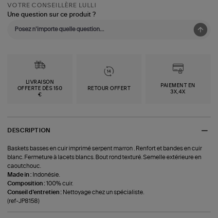
VOTRE CONSEILLÈRE LULLI
Une question sur ce produit ?
LIVRAISON
PAIEMENT EN
OFFERTE DÈS 150
RETOUR OFFERT
3X,4X
€
DESCRIPTION
Baskets basses en cuir imprimé serpent marron . Renfort et bandes en cuir
blanc. Fermeture à lacets blancs. Bout rond texturé. Semelle extérieure en
caoutchouc.
Made in :
Indonésie.
Composition :
100% cuir.
Conseil d'entretien :
Nettoyage chez un spécialiste.
(ref-JP8158)