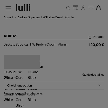
Aller au contenu principal
Accueil
Baskets Superstar Ii W Prebrn Crewht Alumin
ADIDAS
Partager
Baskets
Baskets Superstar Ii W Prebrn Crewht Alumin
120,00 €
Superstar
Ii
W
Prebrn
Crewht
Alumin
Guide des tailles
Pointure
Prendre votre taille habituelle.