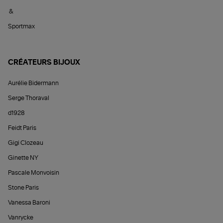
&
Sportmax
CRÉATEURS BIJOUX
Aurélie Bidermann
Serge Thoraval
d1928
Feidt Paris
Gigi Clozeau
Ginette NY
Pascale Monvoisin
Stone Paris
Vanessa Baroni
Vanrycke