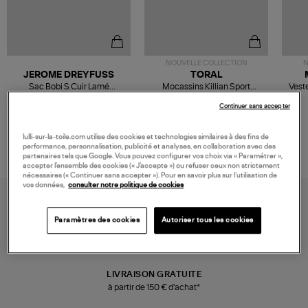
NOUVELLE COLLECTION
N
JEROME DREYFUSS
TORAL
Sac Bobi S Cuir Lamé
Mocassins Killian Sport
Veste
Champagne
Mousse
480,00 €
189,00 €
Continuer sans accepter
lulli-sur-la-toile.com utilise des cookies et technologies similaires à des fins de
performance, personnalisation, publicité et analyses, en collaboration avec des
partenaires tels que Google. Vous pouvez configurer vos choix via « Paramétrer »,
accepter l’ensemble des cookies (« J’accepte ») ou refuser ceux non strictement
nécessaires (« Continuer sans accepter »). Pour en savoir plus sur l’utilisation de
vos données,
consulter notre politique de cookies
Paramètres des cookies
Autoriser tous les cookies
LIVRAISON GRATUITE
à partir de 150 € d'achat*