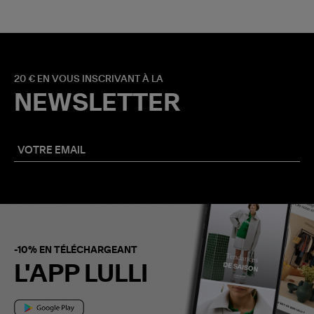
20 € EN VOUS INSCRIVANT À LA
NEWSLETTER
-10% EN TÉLÉCHARGEANT
L'APP LULLI