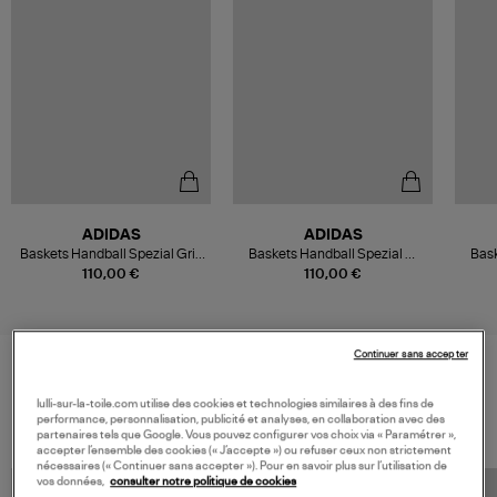
ADIDAS
ADIDAS
Baskets Handball Spezial Gris
Baskets Handball Spezial W
Bask
Aluminium, Noir
Alumina/Warm Clay/Ftwr
110,00 €
110,00 €
White
Continuer sans accepter
VOS DERNIERS PRODUITS VUS
lulli-sur-la-toile.com utilise des cookies et technologies similaires à des fins de
performance, personnalisation, publicité et analyses, en collaboration avec des
partenaires tels que Google. Vous pouvez configurer vos choix via « Paramétrer »,
accepter l’ensemble des cookies (« J’accepte ») ou refuser ceux non strictement
nécessaires (« Continuer sans accepter »). Pour en savoir plus sur l’utilisation de
vos données,
consulter notre politique de cookies