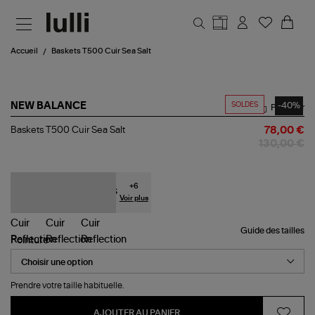
Aller au contenu principal
Accueil
Baskets T500 Cuir Sea Salt
SOLDES
-40%
NEW BALANCE
Partager
Baskets
Baskets T500 Cuir Sea Salt
78,00 €
T500
130,00 €
Cuir
Sea
Salt
+
6
Voir plus
Guide des tailles
Pointure
Prendre votre taille habituelle.
AJOUTER AU PANIER