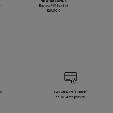
NEW BALANCE
e
Baskets 740 Sea Salt
Veste
120,00 €
3/5
PAIEMENT SÉCURISÉ
en 3 ou 4 fois possible