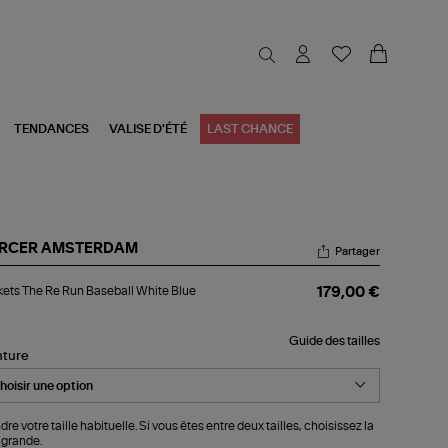
TENDANCES
VALISE D'ÉTÉ
LAST CHANCE
RCER AMSTERDAM
Partager
kets
ets The Re Run Baseball White Blue
179,00 €
e
n
Guide des tailles
eball
nture
ite
e
dre votre taille habituelle. Si vous êtes entre deux tailles, choisissez la
 grande.