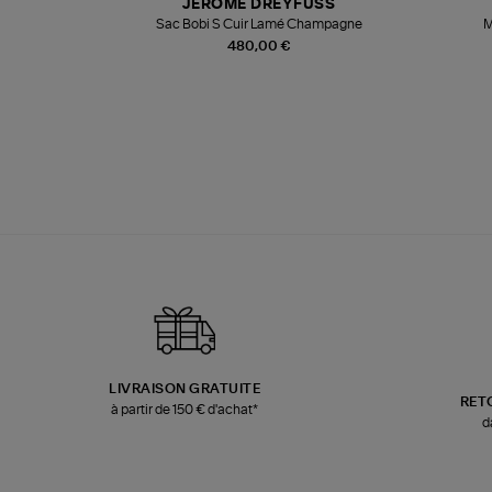
JEROME DREYFUSS
te
Sac Bobi S Cuir Lamé Champagne
M
480,00 €
LIVRAISON GRATUITE
RET
à partir de 150 € d'achat*
d