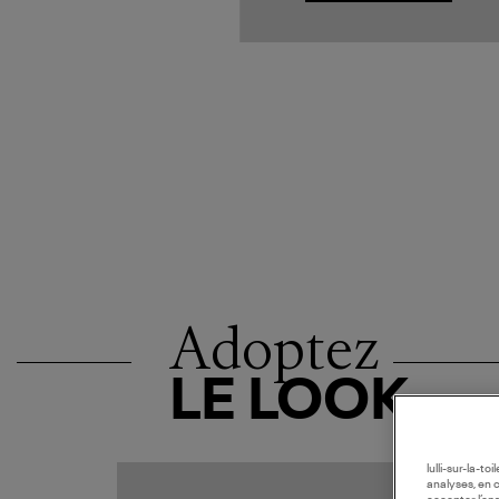
Adoptez
LE LOOK
lulli-sur-la-t
analyses, en 
MADE I