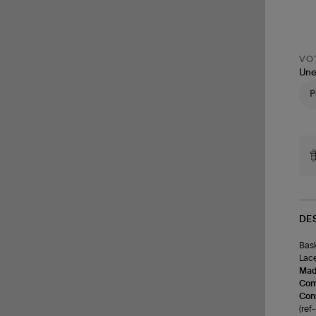
VOT
Une
DE
Bask
Lace
Made
Com
Cons
(re