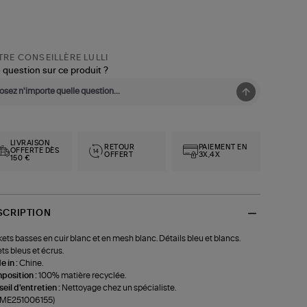
RE CONSEILLÈRE LULLI
 question sur ce produit ?
LIVRAISON
RETOUR
PAIEMENT EN
OFFERTE DÈS
OFFERT
3X,4X
150 €
SCRIPTION
ets basses en cuir blanc et en mesh blanc. Détails bleu et blancs.
ts bleus et écrus.
 in :
Chine.
position :
100% matière recyclée.
eil d'entretien :
Nettoyage chez un spécialiste.
f-ME251006155)