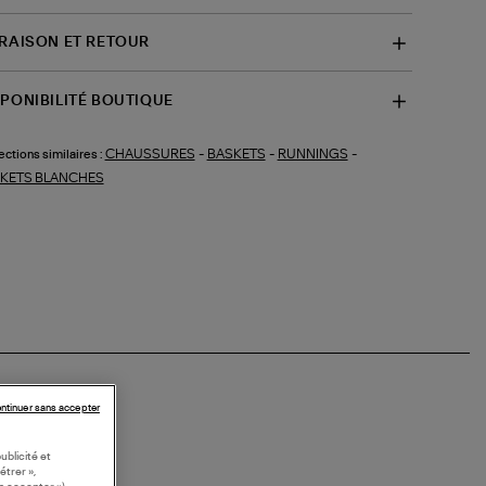
VRAISON ET RETOUR
SPONIBILITÉ BOUTIQUE
CHAUSSURES
-
BASKETS
-
RUNNINGS
-
ections similaires :
KETS BLANCHES
ntinuer sans accepter
ublicité et
étrer »,