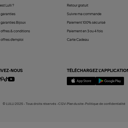
est Lulli ?
Retour gratuit
 garanties
Suivre ma commande
 garanties Bijoux
Paiement 100% sécurisé
 offres & conditions
Paiement en 3 ou 4 fois
offres d'emploi
Carte Cadeau
IVEZ-NOUS
TÉLÉCHARGEZ L'APPLICATIO
© LULLI 2025 - Tous droits réservés -CGV-Plan du site-Politique de confidentialité