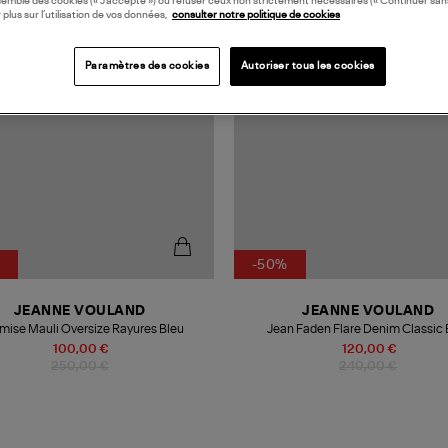
semble des cookies (« J’accepte ») ou refuser ceux non strictement nécessaires (« Continuer san
 plus sur l’utilisation de vos données,
consulter notre politique de cookies
Paramètres des cookies
Autoriser tous les cookies
-50%
JEANNE VOULAND
JEANNE VOULAND
ise Mauli Oversize Rayures Bleu
Jean Faden Flare Denim Classic 
100,00 €
120,00 €
250,00 €
240,00 €