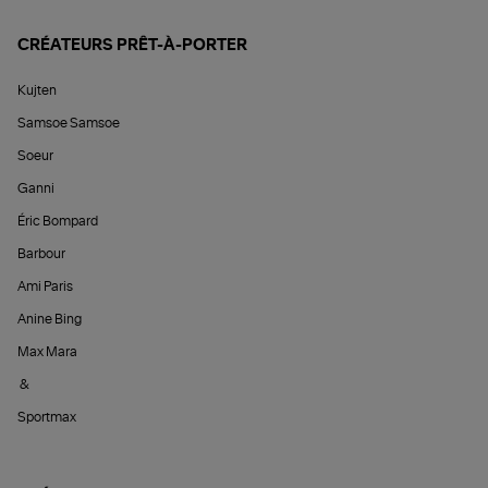
CRÉATEURS PRÊT-À-PORTER
Kujten
Samsoe Samsoe
Soeur
Ganni
Éric Bompard
Barbour
Ami Paris
Anine Bing
Max Mara
&
Sportmax