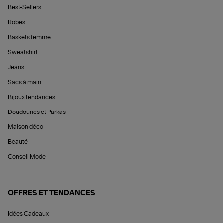
Best-Sellers
Robes
Baskets femme
Sweatshirt
Jeans
Sacs à main
Bijoux tendances
Doudounes et Parkas
Maison déco
Beauté
Conseil Mode
OFFRES ET TENDANCES
Idées Cadeaux