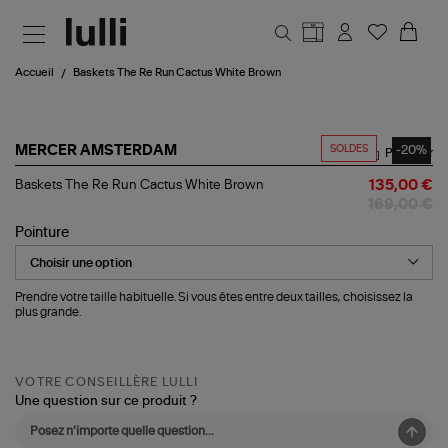
Aller au contenu principal
Accueil
Baskets The Re Run Cactus White Brown
SOLDES
-20%
MERCER AMSTERDAM
Partager
Baskets
Baskets The Re Run Cactus White Brown
135,00 €
The
169,00 €
Re
Run
Pointure
Cactus
White
Brown
Prendre votre taille habituelle. Si vous êtes entre deux tailles, choisissez la
plus grande.
VOTRE CONSEILLÈRE LULLI
Une question sur ce produit ?