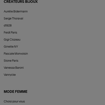
CRÉATEURS BIJOUX
Aurélie Bidermann
Serge Thoraval
d1928
Feidt Paris
Gigi Clozeau
Ginette NY
Pascale Monvoisin
Stone Paris
Vanessa Baroni
Vanrycke
MODE FEMME
Choisi pour vous