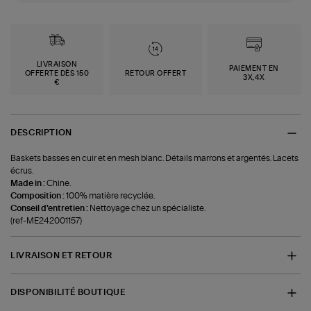
LIVRAISON
PAIEMENT EN
OFFERTE DÈS 150
RETOUR OFFERT
3X,4X
€
DESCRIPTION
Baskets basses en cuir et en mesh blanc. Détails marrons et argentés. Lacets
écrus.
Made in :
Chine.
Composition :
100% matière recyclée.
Conseil d'entretien :
Nettoyage chez un spécialiste.
(ref-ME242001157)
LIVRAISON ET RETOUR
DISPONIBILITÉ BOUTIQUE