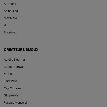
Ami Paris
Anine Bing
Max Mara
&
Sportmax
CRÉATEURS BIJOUX
Aurélie Bidermann
Serge Thoraval
d1928
Feidt Paris
Gigi Clozeau
Ginette NY
Pascale Monvoisin