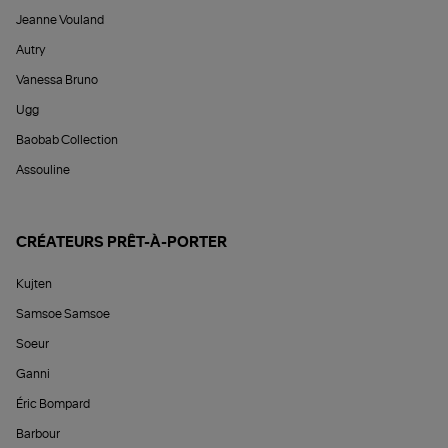
Jeanne Vouland
Autry
Vanessa Bruno
Ugg
Baobab Collection
Assouline
CRÉATEURS PRÊT-À-PORTER
Kujten
Samsoe Samsoe
Soeur
Ganni
Éric Bompard
Barbour