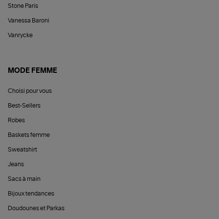
Stone Paris
Vanessa Baroni
Vanrycke
MODE FEMME
Choisi pour vous
Best-Sellers
Robes
Baskets femme
Sweatshirt
Jeans
Sacs à main
Bijoux tendances
Doudounes et Parkas