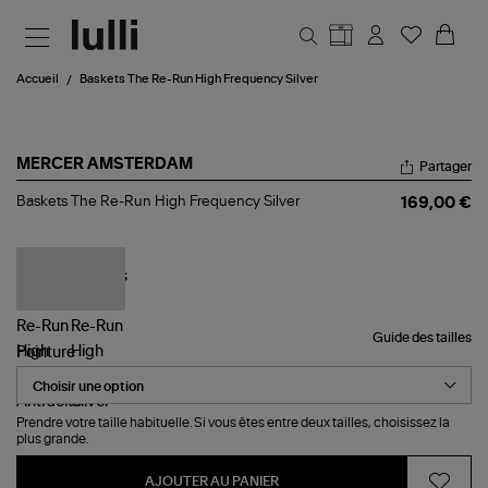
Aller au contenu principal
Accueil
Baskets The Re-Run High Frequency Silver
MERCER AMSTERDAM
Partager
Baskets
Baskets The Re-Run High Frequency Silver
169,00 €
The
Re-
Run
High
Frequency
Silver
Guide des tailles
Pointure
Prendre votre taille habituelle. Si vous êtes entre deux tailles, choisissez la
plus grande.
AJOUTER AU PANIER