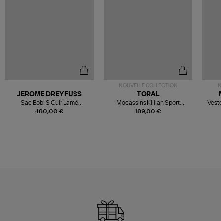
NOUVELLE COLLECTION
N
JEROME DREYFUSS
TORAL
Sac Bobi S Cuir Lamé
Mocassins Killian Sport
Veste
Champagne
Mousse
480,00 €
189,00 €