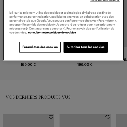
Continuer sans accepter
lulli-sur-la-toile.com utilise des cookies et technologies similaires à des fins de
performance, personnalisation, publicité et analyses, en collaboration avec des
partenaires tels que Google. Vous pouvez configurer vos choix via « Paramétrer »,
accepter l’ensemble des cookies (« J’accepte ») ou refuser ceux non strictement
nécessaires (« Continuer sans accepter »). Pour en savoir plus sur l’utilisation de
vos données,
consulter notre politique de cookies
Paramètres des cookies
Autoriser tous les cookies
MERCER AMSTERDAM
MERCER AMSTERDAM
Baskets Re-Run Metallic Silver
Baskets The Re-Run Vibram
B
Silver
Lam
159,00 €
199,00 €
VOS DERNIERS PRODUITS VUS