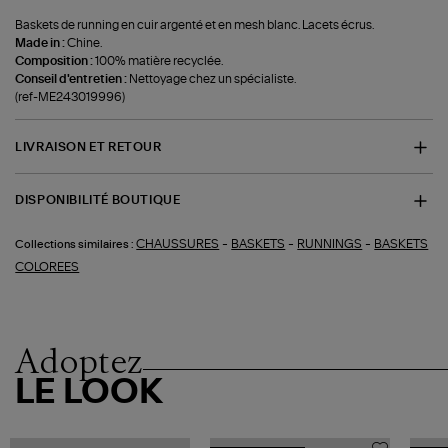
Baskets de running en cuir argenté et en mesh blanc. Lacets écrus.
Made in :
Chine.
Composition :
100% matière recyclée.
Conseil d'entretien :
Nettoyage chez un spécialiste.
(ref-ME243019996)
LIVRAISON ET RETOUR
DISPONIBILITÉ BOUTIQUE
-
-
-
CHAUSSURES
BASKETS
RUNNINGS
BASKETS
Collections similaires :
COLOREES
Adoptez
LE LOOK