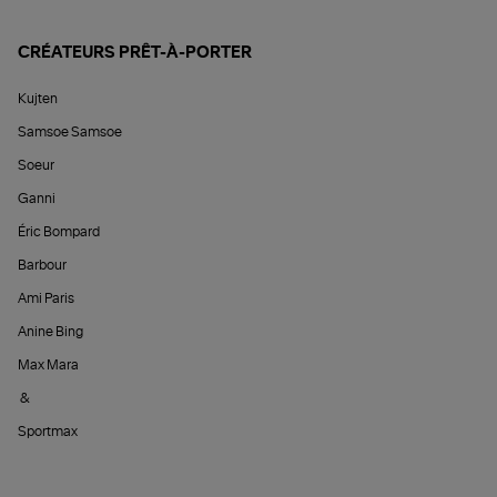
CRÉATEURS PRÊT-À-PORTER
Kujten
Samsoe Samsoe
Soeur
Ganni
Éric Bompard
Barbour
Ami Paris
Anine Bing
Max Mara
&
Sportmax