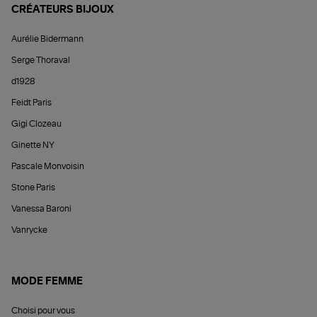
CRÉATEURS BIJOUX
Aurélie Bidermann
Serge Thoraval
d1928
Feidt Paris
Gigi Clozeau
Ginette NY
Pascale Monvoisin
Stone Paris
Vanessa Baroni
Vanrycke
MODE FEMME
Choisi pour vous