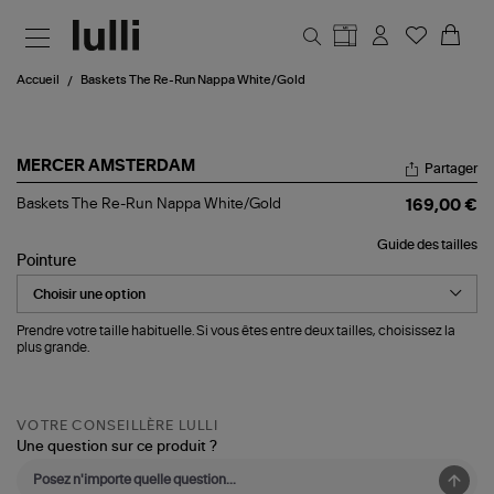
Aller au contenu principal
Accueil
Baskets The Re-Run Nappa White/Gold
MERCER AMSTERDAM
Partager
Baskets
Baskets The Re-Run Nappa White/Gold
169,00 €
The
Re-
Guide des tailles
Run
Pointure
Nappa
White/Gold
Prendre votre taille habituelle. Si vous êtes entre deux tailles, choisissez la
plus grande.
VOTRE CONSEILLÈRE LULLI
Une question sur ce produit ?