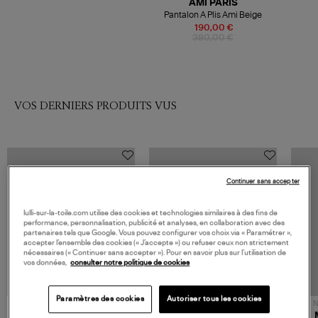
AMI PARIS
Pantalon A Plis Ami Beige
190,00 €
380,00 €
VOS DERNIERS PRODUITS VUS
Continuer sans accepter
lulli-sur-la-toile.com utilise des cookies et technologies similaires à des fins de
performance, personnalisation, publicité et analyses, en collaboration avec des
partenaires tels que Google. Vous pouvez configurer vos choix via « Paramétrer »,
accepter l’ensemble des cookies (« J’accepte ») ou refuser ceux non strictement
nécessaires (« Continuer sans accepter »). Pour en savoir plus sur l’utilisation de
vos données,
consulter notre politique de cookies
Paramètres des cookies
Autoriser tous les cookies
NOUVELLE COLLECTION
N
JEROME DREYFUSS
TORAL