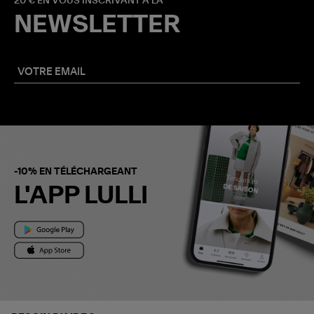
20 € EN VOUS INSCRIVANT À LA
NEWSLETTER
-10% EN TÉLÉCHARGEANT
L'APP LULLI