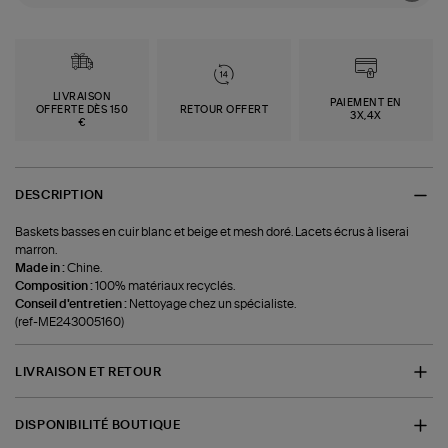
LIVRAISON
PAIEMENT EN
OFFERTE DÈS 150
RETOUR OFFERT
3X,4X
€
DESCRIPTION
Baskets basses en cuir blanc et beige et mesh doré. Lacets écrus à liserai
marron.
Made in :
Chine.
Composition :
100% matériaux recyclés.
Conseil d'entretien :
Nettoyage chez un spécialiste.
(ref-ME243005160)
LIVRAISON ET RETOUR
DISPONIBILITÉ BOUTIQUE