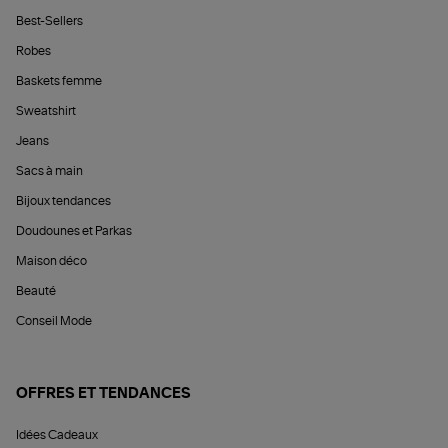
Best-Sellers
Robes
Baskets femme
Sweatshirt
Jeans
Sacs à main
Bijoux tendances
Doudounes et Parkas
Maison déco
Beauté
Conseil Mode
OFFRES ET TENDANCES
Idées Cadeaux