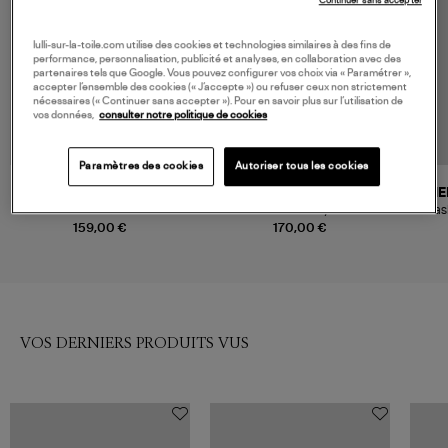
Continuer sans accepter
lulli-sur-la-toile.com utilise des cookies et technologies similaires à des fins de
performance, personnalisation, publicité et analyses, en collaboration avec des
partenaires tels que Google. Vous pouvez configurer vos choix via « Paramétrer »,
accepter l’ensemble des cookies (« J’accepte ») ou refuser ceux non strictement
nécessaires (« Continuer sans accepter »). Pour en savoir plus sur l’utilisation de
vos données,
consulter notre politique de cookies
Paramètres des cookies
Autoriser tous les cookies
MERCER AMSTERDAM
ASICS
ME
Baskets Re-Run Metallic Silver
Baskets Gel-Kayano 14
Bas
Piedmont Grey Pure Silver
159,00 €
170,00 €
VOS DERNIERS PRODUITS VUS