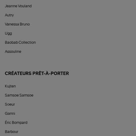
Jeanne Vouland
Autry
Vanessa Bruno
Ugg
Baobab Collection
Assouline
CRÉATEURS PRÊT-À-PORTER
Kujten
Samsoe Samsoe
Soeur
Ganni
Éric Bompard
Barbour