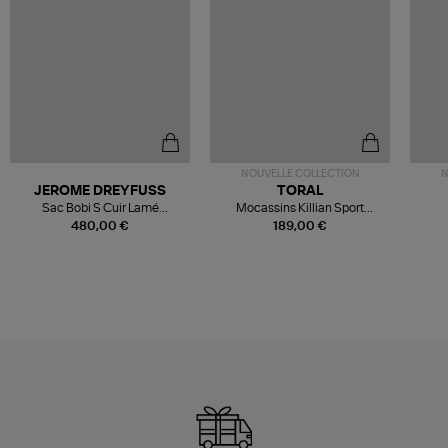
NOUVELLE COLLECTION
N
JEROME DREYFUSS
TORAL
Sac Bobi S Cuir Lamé
Mocassins Killian Sport
Champagne
Mousse
480,00 €
189,00 €