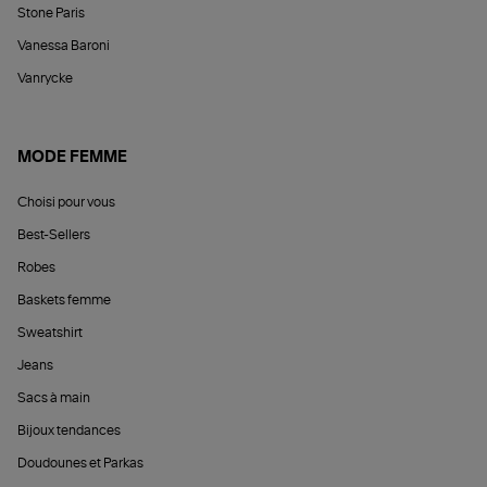
Stone Paris
Vanessa Baroni
Vanrycke
MODE FEMME
Choisi pour vous
Best-Sellers
Robes
Baskets femme
Sweatshirt
Jeans
Sacs à main
Bijoux tendances
Doudounes et Parkas