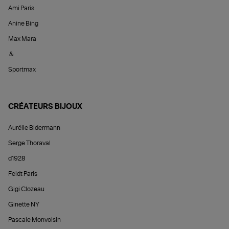
Ami Paris
Anine Bing
Max Mara
&
Sportmax
CRÉATEURS BIJOUX
Aurélie Bidermann
Serge Thoraval
d1928
Feidt Paris
Gigi Clozeau
Ginette NY
Pascale Monvoisin