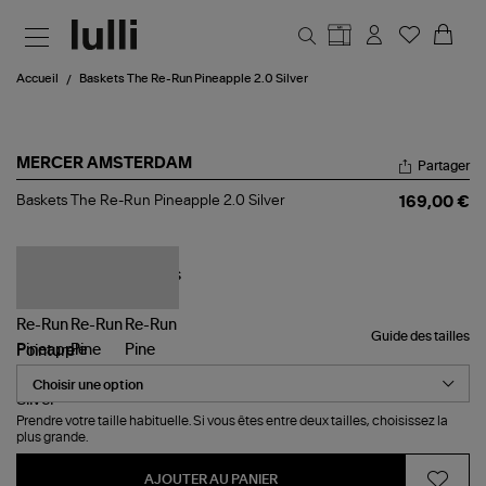
Aller au contenu principal
Accueil
Baskets The Re-Run Pineapple 2.0 Silver
MERCER AMSTERDAM
Partager
Baskets
Baskets The Re-Run Pineapple 2.0 Silver
169,00 €
The
Re-
Run
Pineapple
2.0
Silver
Guide des tailles
Pointure
Prendre votre taille habituelle. Si vous êtes entre deux tailles, choisissez la
plus grande.
AJOUTER AU PANIER