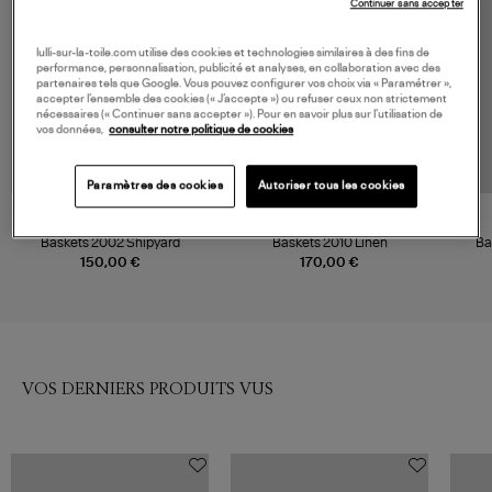
Continuer sans accepter
lulli-sur-la-toile.com utilise des cookies et technologies similaires à des fins de
performance, personnalisation, publicité et analyses, en collaboration avec des
partenaires tels que Google. Vous pouvez configurer vos choix via « Paramétrer »,
accepter l’ensemble des cookies (« J’accepte ») ou refuser ceux non strictement
nécessaires (« Continuer sans accepter »). Pour en savoir plus sur l’utilisation de
vos données,
consulter notre politique de cookies
Paramètres des cookies
Autoriser tous les cookies
NEW BALANCE
NEW BALANCE
Baskets 2002 Shipyard
Baskets 2010 Linen
Ba
150,00 €
170,00 €
VOS DERNIERS PRODUITS VUS