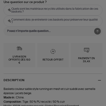
Une question sur ce produit ?
Quels sont les matériaux recyclés utilisés dans la fabrication de ces
baskets ?
Comment dois-je entretenir ces baskets pour préserver leur qualité
?
LIVRAISON
PAIEMENT EN
OFFERTE DÈS 150
RETOUR OFFERT
3X,4X
€
DESCRIPTION
Baskets couleur sable style running en mesh et cuir suédé avec semelle
épaisse. Lacets beige.
Made in :
Chine.
Composition :
Tige : 50 % PU recyclé / 50 % cuir
Maille : 100 % polyester recyclé, Global Recycled Standard