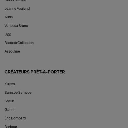
Jeanne Vouland
Autry
Vanessa Bruno
Ugg
Baobab Collection
Assouline
CRÉATEURS PRÊT-À-PORTER
Kujten
Samsoe Samsoe
Soeur
Ganni
Éric Bompard
Barbour