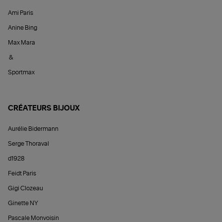
Ami Paris
Anine Bing
Max Mara
&
Sportmax
CRÉATEURS BIJOUX
Aurélie Bidermann
Serge Thoraval
d1928
Feidt Paris
Gigi Clozeau
Ginette NY
Pascale Monvoisin