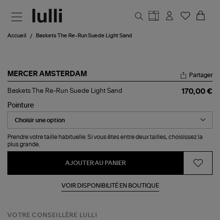
Aller au contenu principal
Accueil
Baskets The Re-Run Suede Light Sand
MERCER AMSTERDAM
Partager
Baskets
Baskets The Re-Run Suede Light Sand
170,00 €
The
Re-
Pointure
Run
Suede
Light
Sand
Prendre votre taille habituelle. Si vous êtes entre deux tailles, choisissez la
plus grande.
AJOUTER AU PANIER
VOIR DISPONIBILITÉ EN BOUTIQUE
VOTRE CONSEILLÈRE LULLI