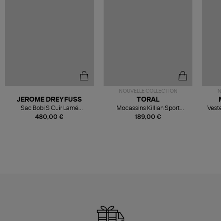
NOUVELLE COLLECTION
N
JEROME DREYFUSS
TORAL
Sac Bobi S Cuir Lamé
Mocassins Killian Sport
Veste
Champagne
Mousse
480,00 €
189,00 €