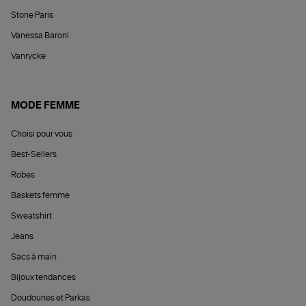
Stone Paris
Vanessa Baroni
Vanrycke
MODE FEMME
Choisi pour vous
Best-Sellers
Robes
Baskets femme
Sweatshirt
Jeans
Sacs à main
Bijoux tendances
Doudounes et Parkas