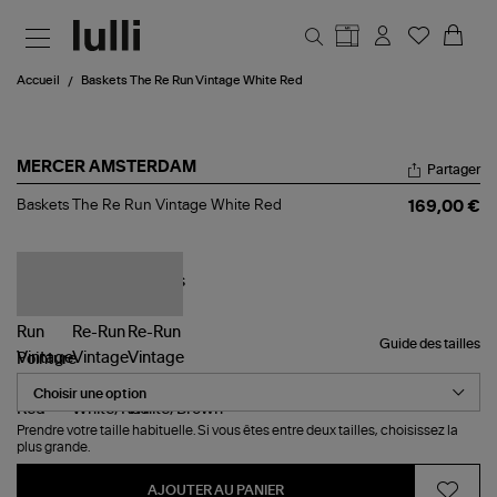
Aller au contenu principal
Accueil
Baskets The Re Run Vintage White Red
MERCER AMSTERDAM
Partager
Baskets
Baskets The Re Run Vintage White Red
169,00 €
The
Re
Run
Vintage
White
Red
Guide des tailles
Pointure
Prendre votre taille habituelle. Si vous êtes entre deux tailles, choisissez la
plus grande.
AJOUTER AU PANIER