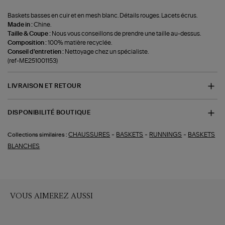
Baskets basses en cuir et en mesh blanc. Détails rouges. Lacets écrus.
Made in :
Chine.
Taille & Coupe :
Nous vous conseillons de prendre une taille au-dessus.
Composition :
100% matière recyclée.
Conseil d'entretien :
Nettoyage chez un spécialiste.
(ref-ME251001153)
LIVRAISON ET RETOUR
DISPONIBILITÉ BOUTIQUE
-
-
-
CHAUSSURES
BASKETS
RUNNINGS
BASKETS
Collections similaires :
BLANCHES
VOUS AIMEREZ AUSSI