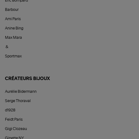
Éric Bompard
Barbour
Ami Paris
Anine Bing
Max Mara
&
Sportmax
CRÉATEURS BIJOUX
Aurélie Bidermann
Serge Thoraval
d1928
Feidt Paris
Gigi Clozeau
Ginette NY