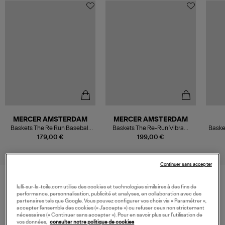
MERCER AMSTERDAM
MERCER AMSTERDAM
Baskets The Re Run Baseball
Baskets The Re-Run Vibram
Baske
White Green
Silver
S
179,00 €
199,00 €
Continuer sans accepter
lulli-sur-la-toile.com utilise des cookies et technologies similaires à des fins de
VOS DERNIERS PRODUITS VUS
performance, personnalisation, publicité et analyses, en collaboration avec des
partenaires tels que Google. Vous pouvez configurer vos choix via « Paramétrer »,
accepter l’ensemble des cookies (« J’accepte ») ou refuser ceux non strictement
nécessaires (« Continuer sans accepter »). Pour en savoir plus sur l’utilisation de
vos données,
consulter notre politique de cookies