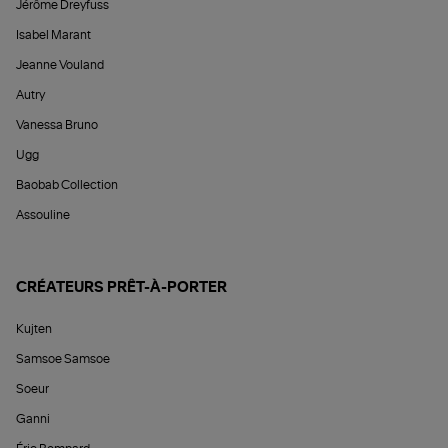
Jérôme Dreyfuss
Isabel Marant
Jeanne Vouland
Autry
Vanessa Bruno
Ugg
Baobab Collection
Assouline
CRÉATEURS PRÊT-À-PORTER
Kujten
Samsoe Samsoe
Soeur
Ganni