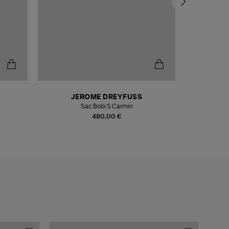
JEROME DREYFUSS
Sac Bobi S Carmin
Sweat
480,00 €