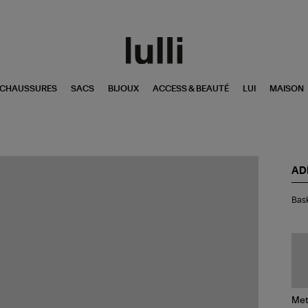
CHAUSSURES
SACS
BIJOUX
ACCESS & BEAUTÉ
LUI
MAISON
AD
Bas
Bask
To
Cr
Wh
Met