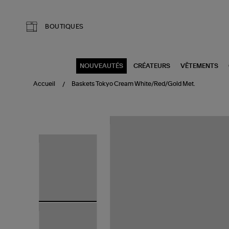
Aller au contenu principal
BOUTIQUES
NOUVEAUTÉS
CRÉATEURS
VÊTEMENTS
Accueil
Baskets Tokyo Cream White/Red/Gold Met.