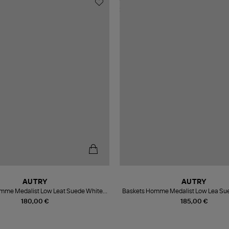
AUTRY
AUTRY
mme Medalist Low Leat Suede White
Baskets Homme Medalist Low Lea Sue
Pumpkin
Chocochip
180,00 €
185,00 €