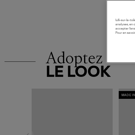
lulli-sur-la-t
analyses, en 
accepter l’en
Pour en savoir
Adoptez
LE LOOK
MADE I