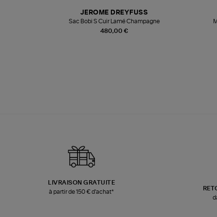
T
JEROME DREYFUSS
k
Sac Bobi S Cuir Lamé Champagne
M
480,00 €
LIVRAISON GRATUITE
RET
à partir de 150 € d'achat*
d