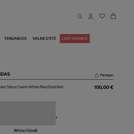
TENDANCES
VALISE D'ÉTÉ
LAST CHANCE
IDAS
Partager
kets
ets Tokyo Cream White/Red/Gold Met.
100,00 €
kyo
eam
ite/Red/Gold
.