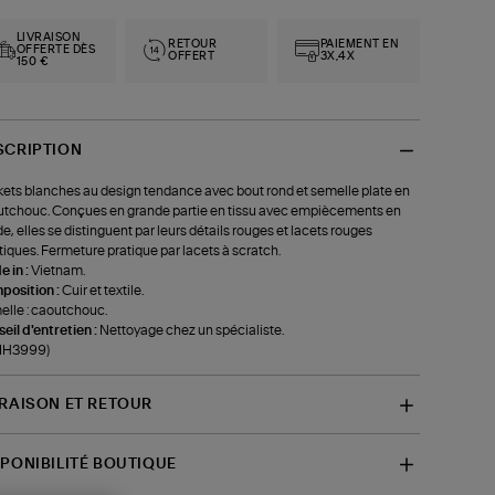
LIVRAISON
RETOUR
PAIEMENT EN
OFFERTE DÈS
OFFERT
3X,4X
150 €
SCRIPTION
ets blanches au design tendance avec bout rond et semelle plate en
tchouc. Conçues en grande partie en tissu avec empiècements en
e, elles se distinguent par leurs détails rouges et lacets rouges
tiques. Fermeture pratique par lacets à scratch.
 in :
Vietnam.
position :
Cuir et textile.
lle : caoutchouc.
eil d'entretien :
Nettoyage chez un spécialiste.
-IH3999)
VRAISON ET RETOUR
SPONIBILITÉ BOUTIQUE