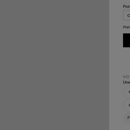
Poi
Pren
VOT
Une