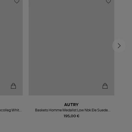
AUTRY
colleg White
Baskets Homme Medalist Low Nbk Ele Suede
Bask
Bluedep Vapor
195,00 €