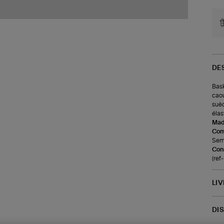
DE
Bask
caou
suèd
élas
Made
Com
Seme
Cons
(ref
LI
DI