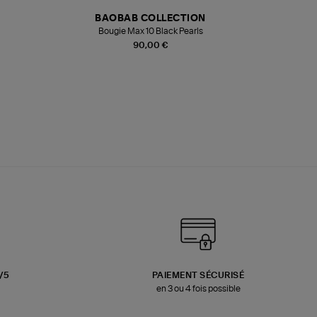
BAOBAB COLLECTION
Bougie Max 10 Black Pearls
Paréo Fou
90,00 €
3/5
PAIEMENT SÉCURISÉ
en 3 ou 4 fois possible