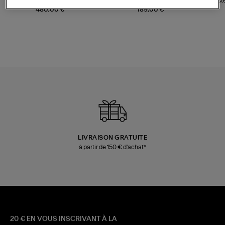
Sac Bobi S Cuir Lamé
Mocassins Killian Sport
Veste
Champagne
Mousse
480,00 €
189,00 €
LIVRAISON GRATUITE
à partir de 150 € d'achat*
20 € EN VOUS INSCRIVANT À LA