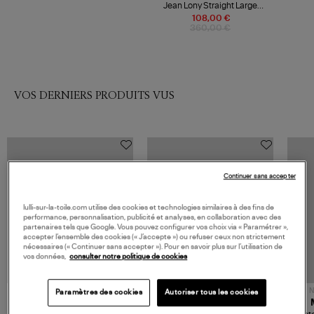
Jean Lony Straight Large
Denim Strass Bleu
108,00 €
360,00 €
VOS DERNIERS PRODUITS VUS
Continuer sans accepter
lulli-sur-la-toile.com utilise des cookies et technologies similaires à des fins de
performance, personnalisation, publicité et analyses, en collaboration avec des
partenaires tels que Google. Vous pouvez configurer vos choix via « Paramétrer »,
accepter l’ensemble des cookies (« J’accepte ») ou refuser ceux non strictement
nécessaires (« Continuer sans accepter »). Pour en savoir plus sur l’utilisation de
vos données,
consulter notre politique de cookies
NOUVELLE COLLECTION
N
Paramètres des cookies
Autoriser tous les cookies
JEROME DREYFUSS
TORAL