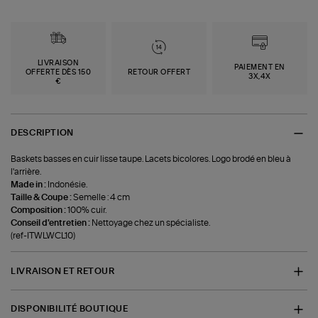
LIVRAISON
PAIEMENT EN
OFFERTE DÈS 150
RETOUR OFFERT
3X,4X
€
DESCRIPTION
Baskets basses en cuir lisse taupe. Lacets bicolores. Logo brodé en bleu à
l'arrière.
Made in :
Indonésie.
Taille & Coupe :
Semelle : 4 cm
Composition :
100% cuir.
Conseil d'entretien :
Nettoyage chez un spécialiste.
(ref-ITWLWCL10)
LIVRAISON ET RETOUR
DISPONIBILITÉ BOUTIQUE