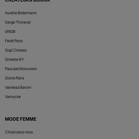
CRÉATEURS BIJOUX
Aurélie Bidermann
Serge Thoraval
d1928
Feidt Paris
Gigi Clozeau
Ginette NY
Pascale Monvoisin
Stone Paris
Vanessa Baroni
Vanrycke
MODE FEMME
Choisi pour vous