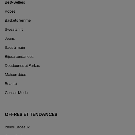
Best-Sellers
Robes
Baskets femme
Sweatshirt
Jeans
Sacs à main
Bijoux tendances
Doudounes et Parkas
Maison déco
Beauté
Conseil Mode
OFFRES ET TENDANCES
Idées Cadeaux