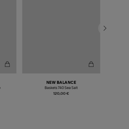
NEW BALANCE
e
Baskets 740 Sea Salt
Veste
120,00 €