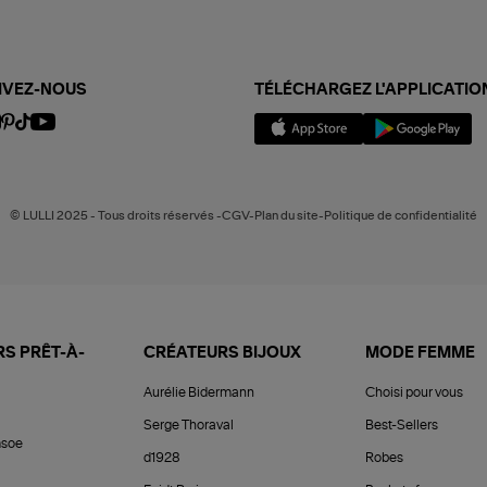
IVEZ-NOUS
TÉLÉCHARGEZ L'APPLICATIO
© LULLI 2025 - Tous droits réservés -CGV-Plan du site-Politique de confidentialité
S PRÊT-À-
CRÉATEURS BIJOUX
MODE FEMME
Aurélie Bidermann
Choisi pour vous
Serge Thoraval
Best-Sellers
soe
d1928
Robes