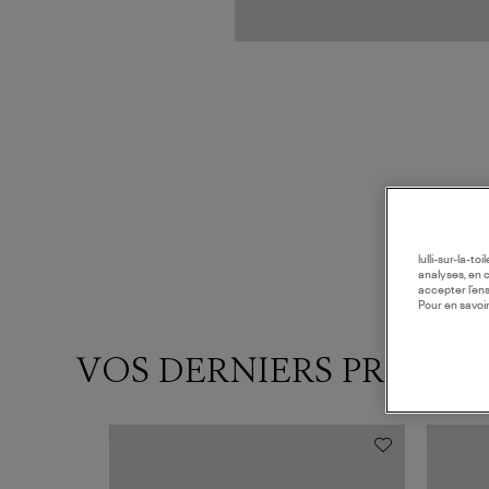
lulli-sur-la-t
analyses, en 
accepter l’en
Pour en savoir
VOS DERNIERS PRODUI