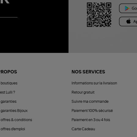
PROPOS
NOS SERVICES
 boutiques
Informations sur la livraison
est Lulli ?
Retour gratuit
 garanties
Suivre ma commande
 garanties Bijoux
Paiement 100% sécurisé
 offres & conditions
Paiement en 3 ou 4 fois
offres d'emploi
Carte Cadeau