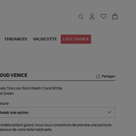
TENDANCES
VALISE D'ÉTÉ
LAST CHANCE
OUD VENICE
Partager
kets
kets Tyre Low Wom Mesh Crack White
e
et Green
w
m
nture
sh
ack
ite
let
een
odèle taillant grand, nous vous conseillons de prendre une pointure
essous de votre taille habituelle.