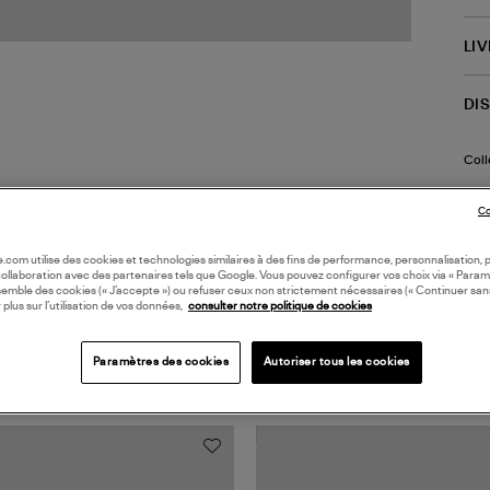
LI
DI
Coll
Co
oile.com utilise des cookies et technologies similaires à des fins de performance, personnalisation, p
collaboration avec des partenaires tels que Google. Vous pouvez configurer vos choix via « Param
semble des cookies (« J’accepte ») ou refuser ceux non strictement nécessaires (« Continuer san
 plus sur l’utilisation de vos données,
consulter notre politique de cookies
TS VUS
Paramètres des cookies
Autoriser tous les cookies