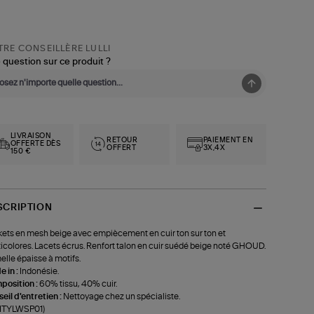
RE CONSEILLÈRE LULLI
 question sur ce produit ?
LIVRAISON
RETOUR
PAIEMENT EN
OFFERTE DÈS
OFFERT
3X,4X
150 €
SCRIPTION
ets en mesh beige avec empiècement en cuir ton sur ton et
icolores. Lacets écrus. Renfort talon en cuir suédé beige noté GHOUD.
lle épaisse à motifs.
 in :
Indonésie.
position :
60% tissu, 40% cuir.
eil d'entretien :
Nettoyage chez un spécialiste.
-ITYLWSP01)