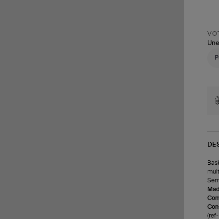
VOT
Une
DE
Bask
mult
Seme
Made
Com
Cons
(ref