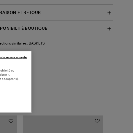
VRAISON ET RETOUR
SPONIBILITÉ BOUTIQUE
BASKETS
ections similaires :
ntinuer sans accepter
ublicité et
étrer »,
s accepter »).