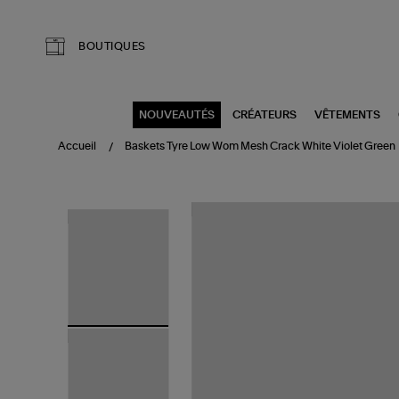
Aller au contenu principal
BOUTIQUES
NOUVEAUTÉS
CRÉATEURS
VÊTEMENTS
Accueil
Baskets Tyre Low Wom Mesh Crack White Violet Green