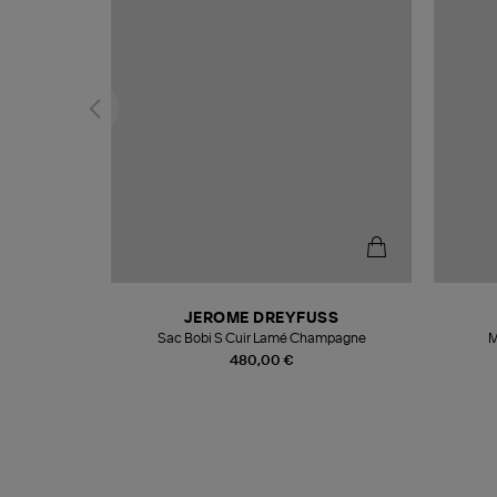
N
JEROME DREYFUSS
te
Sac Bobi S Cuir Lamé Champagne
M
480,00 €