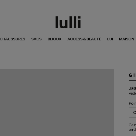
CHAUSSURES
SACS
BIJOUX
ACCESS & BEAUTÉ
LUI
MAISON
GH
Bas
Bas
Tyr
Viol
Lo
Wo
Poi
Me
Cr
Wh
Vio
Gr
Ce m
en d