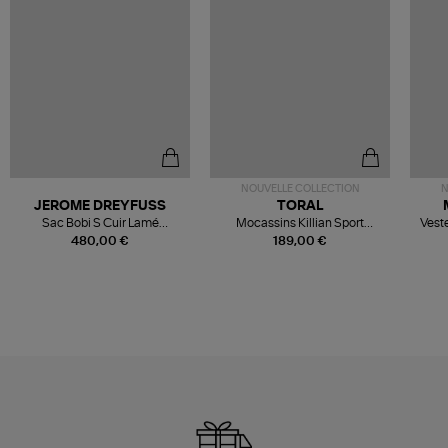
NOUVELLE COLLECTION
N
JEROME DREYFUSS
TORAL
Sac Bobi S Cuir Lamé
Mocassins Killian Sport
Veste
Champagne
Mousse
480,00 €
189,00 €