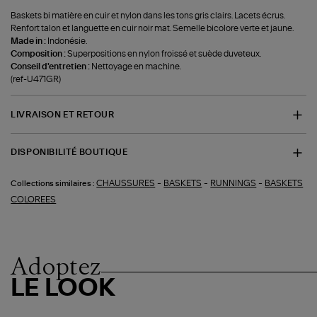
Baskets bi matière en cuir et nylon dans les tons gris clairs. Lacets écrus.
Renfort talon et languette en cuir noir mat. Semelle bicolore verte et jaune.
Made in :
Indonésie.
Composition :
Superpositions en nylon froissé et suède duveteux.
Conseil d'entretien :
Nettoyage en machine.
(ref-U471GR)
LIVRAISON ET RETOUR
DISPONIBILITÉ BOUTIQUE
-
-
-
CHAUSSURES
BASKETS
RUNNINGS
BASKETS
Collections similaires :
COLOREES
Adoptez
LE LOOK