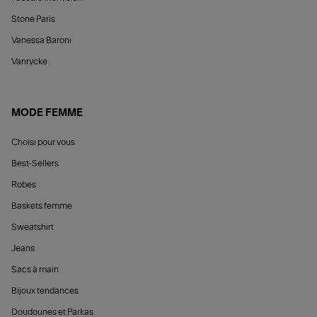
Stone Paris
Vanessa Baroni
Vanrycke
MODE FEMME
Choisi pour vous
Best-Sellers
Robes
Baskets femme
Sweatshirt
Jeans
Sacs à main
Bijoux tendances
Doudounes et Parkas