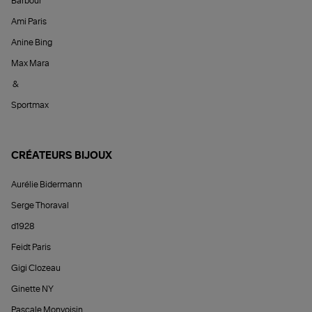
Barbour
Ami Paris
Anine Bing
Max Mara
&
Sportmax
CRÉATEURS BIJOUX
Aurélie Bidermann
Serge Thoraval
d1928
Feidt Paris
Gigi Clozeau
Ginette NY
Pascale Monvoisin