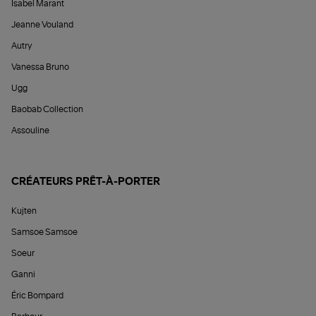
Isabel Marant
Jeanne Vouland
Autry
Vanessa Bruno
Ugg
Baobab Collection
Assouline
CRÉATEURS PRÊT-À-PORTER
Kujten
Samsoe Samsoe
Soeur
Ganni
Éric Bompard