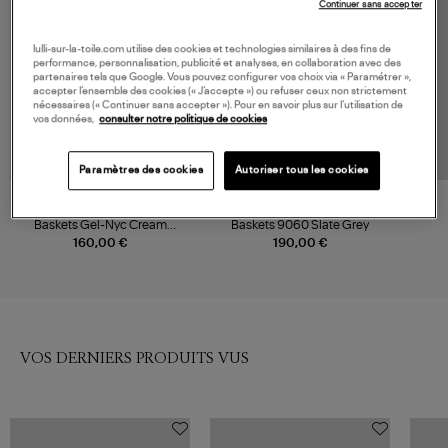
Continuer sans accepter
lulli-sur-la-toile.com utilise des cookies et technologies similaires à des fins de
performance, personnalisation, publicité et analyses, en collaboration avec des
partenaires tels que Google. Vous pouvez configurer vos choix via « Paramétrer »,
accepter l’ensemble des cookies (« J’accepte ») ou refuser ceux non strictement
nécessaires (« Continuer sans accepter »). Pour en savoir plus sur l’utilisation de
vos données,
consulter notre politique de cookies
Paramètres des cookies
Autoriser tous les cookies
ASICS
NEW BALANCE
Baskets Gel-Nyc Cream
Baskets 9060 Slate Grey
Moonrock
160,00 €
190,00 €
VOS DERNIERS PRODUITS VUS