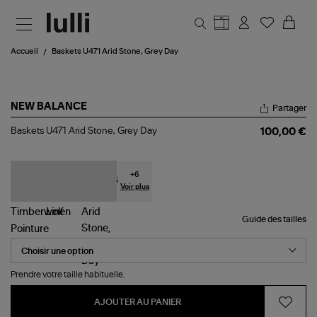
Aller au contenu principal
Accueil
Baskets U471 Arid Stone, Grey Day
NEW BALANCE
Partager
Baskets
Baskets U471 Arid Stone, Grey Day
100,00 €
U471
Arid
Stone,
Grey
+
6
Day
Voir plus
Guide des tailles
Pointure
Prendre votre taille habituelle.
AJOUTER AU PANIER