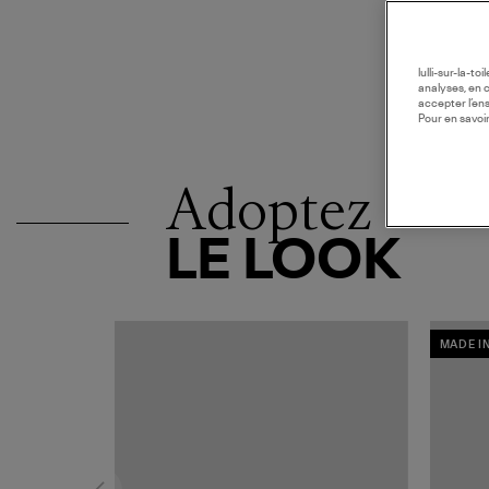
lulli-sur-la-t
analyses, en 
accepter l’en
Pour en savoir
Adoptez
LE LOOK
MADE I