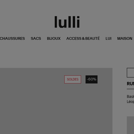
CHAUSSURES
SACS
BIJOUX
ACCESS & BEAUTÉ
LUI
MAISON
-60%
SOLDES
RU
Bas
Bask
Ur
Léo
Jun
Cui
Su
Sab
Lé