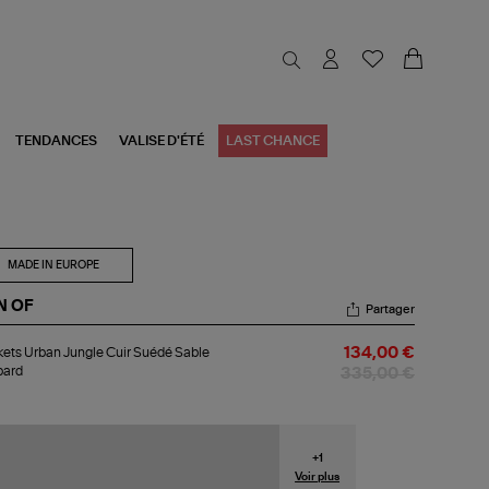
TENDANCES
VALISE D'ÉTÉ
LAST CHANCE
MADE IN EUROPE
N OF
Partager
kets
ets Urban Jungle Cuir Suédé Sable
134,00 €
ban
pard
gle
335,00 €
r
édé
le
opard
+
1
Voir plus