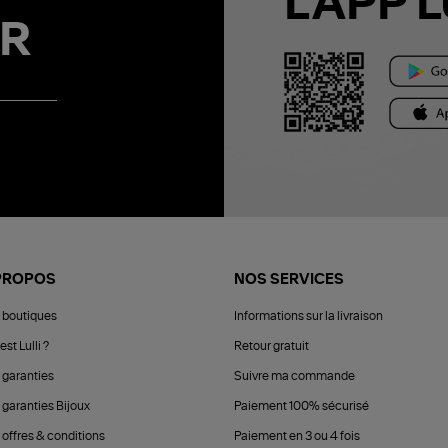
L'APP L
R
PROPOS
NOS SERVICES
 boutiques
Informations sur la livraison
est Lulli ?
Retour gratuit
 garanties
Suivre ma commande
 garanties Bijoux
Paiement 100% sécurisé
 offres & conditions
Paiement en 3 ou 4 fois