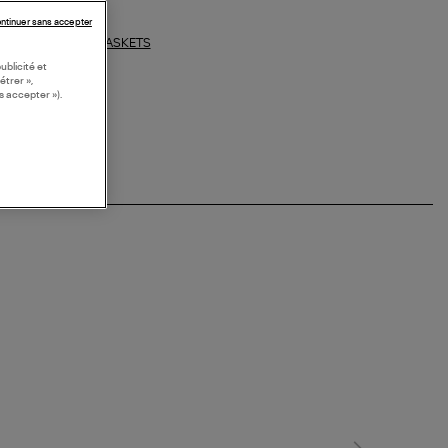
ntinuer sans accepter
BASKETS
ections similaires :
ublicité et
étrer »,
s accepter »).