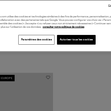
Co
Coll
oile.com utilise des cookies et technologies similaires à des fins de performance, personnalisation, p
collaboration avec des partenaires tels que Google. Vous pouvez configurer vos choix via « Param
semble des cookies (« J’accepte ») ou refuser ceux non strictement nécessaires (« Continuer san
 plus sur l’utilisation de vos données,
consulter notre politique de cookies
Paramètres des cookies
Autoriser tous les cookies
N EUROPE