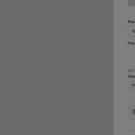
Poi
Pren
VOT
Une