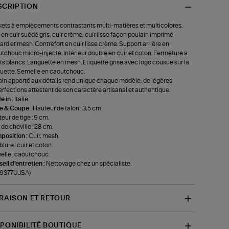
SCRIPTION
ets à empiècements contrastants multi-matières et multicolores.
 en cuir suédé gris, cuir crème, cuir lisse façon poulain imprimé
ard et mesh. Contrefort en cuir lisse crème. Support arrière en
tchouc micro-injecté. Intérieur doublé en cuir et coton. Fermeture à
ts blancs. Languette en mesh. Etiquette grise avec logo cousue sur la
uette. Semelle en caoutchouc.
oin apporté aux détails rend unique chaque modèle, de légères
rfections attestent de son caractère artisanal et authentique.
 in :
Italie.
le & Coupe :
Hauteur de talon : 3,5 cm.
eur de tige : 9 cm.
 de cheville : 28 cm.
position :
Cuir, mesh.
lure : cuir et coton.
lle : caoutchouc.
eil d'entretien :
Nettoyage chez un spécialiste.
-9377UJSA)
VRAISON ET RETOUR
SPONIBILITÉ BOUTIQUE