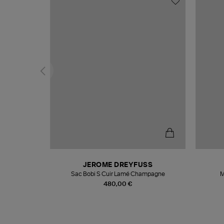
N
JEROME DREYFUSS
te
Sac Bobi S Cuir Lamé Champagne
M
480,00 €