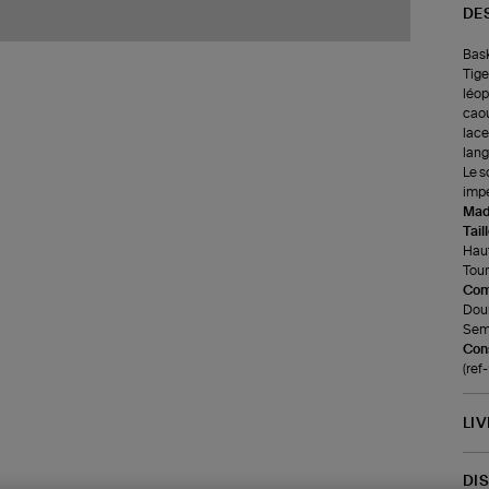
DE
Bask
Tige
léop
caou
lace
lang
Le s
impe
Made
Tail
Haut
Tour
Com
Doub
Seme
Cons
(ref
LI
DI