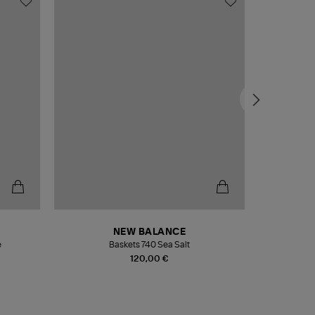
NEW BALANCE
e
Baskets 740 Sea Salt
Veste
120,00 €